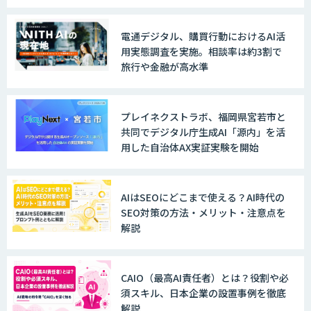
WARP NEXT
電通デジタル、購買行動におけるAI活
用実態調査を実施。相談率は約3割で
旅行や金融が高水準
LINE WORKS AiNote
プレイネクストラボ、福岡県宮若市と
共同でデジタル庁生成AI「源内」を活
用した自治体AX実証実験を開始
Explaza 生成AI Partner｜AIエージェン
ト
AIはSEOにどこまで使える？AI時代の
SEO対策の方法・メリット・注意点を
解説
GENIEE SFA/CRM
CAIO（最高AI責任者）とは？役割や必
須スキル、日本企業の設置事例を徹底
WAN-RECORD Plus
解説