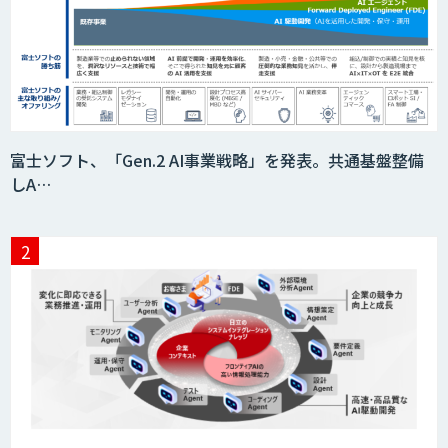
「AI課題の⽬利き」コンサルティングサ
ービス
フィジカルAI・AIロボット向け教師デー
富士ソフト、「Gen.2 AI事業戦略」を発表。共通基盤整備
タ収集・作成
しA…
SaaS・サブスク向け収益管理プラット
フォーム「ソアスク」
JOINT AI Flow byGMO
Teachme Biz