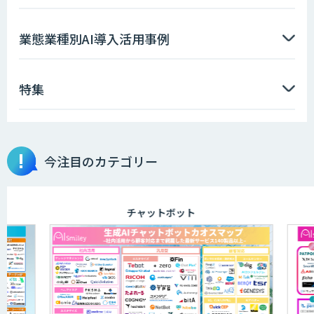
AIエージェント開発支援
業態業種別AI導入活用事例
特集
AIエンジニアアカデミー（バイブコーデ
ィング研修）
今注目のカテゴリー
aiDAPTIV+
チャットボット
ELYZA Works with KDDI
JAPAN AI KNOWLEDGE