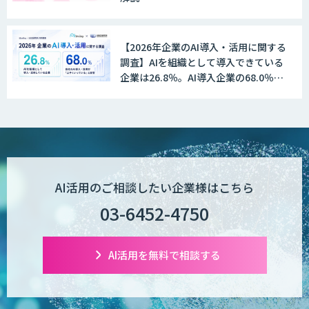
【2026年企業のAI導入・活用に関する
Explaza 生成AI Partner | AX
調査】AIを組織として導入できている
企業は26.8％。AI導入企業の68.0％
が、自社でのAI導入・活用は「上手く
いっている」と回答
Wanderlust RAG コンシェルジュ
POPstation
AI活用のご相談したい企業様はこちら
03-6452-4750
業務特化型AIエージェントの開発支援
「業務AIプロ」
AI活用を無料で相談する