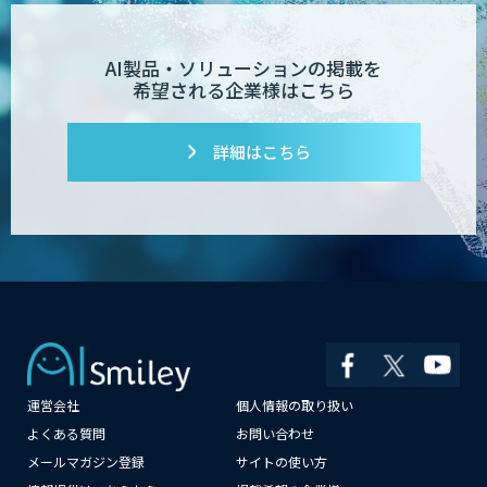
Dify導入支援
AI製品・ソリューションの掲載を
希望される企業様はこちら
Dify開発支援
詳細はこちら
PATPOST
貴社専用ナレッジAI構築
運営会社
個人情報の取り扱い
展示会の名刺を商談に変える
「GenLead」
×
よくある質問
お問い合わせ
メールマガジン登録
サイトの使い方