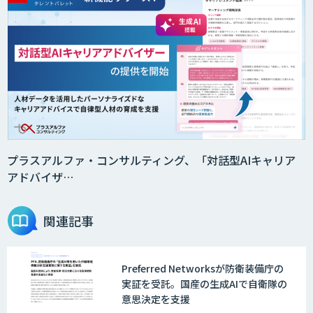
Smart Search
法人向けAIエージェント「OfficeAI社
員」
2層ナレッジ×AIで顧客コミュニケーシ
ョンを効率化「ZEROCK」
プラスアルファ・コンサルティング、「対話型AIキャリア
アドバイザ…
＜Dify活用＞AIエージェントDRIVE
関連記事
Preferred Networksが防衛装備庁の
戦略策定から実装まで一気通貫のAIエー
実証を受託。国産の生成AIで自衛隊の
ジェント開発
意思決定を支援