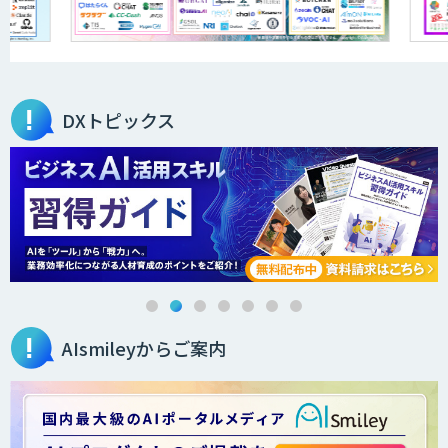
医療文書作成を効率化する生成
AI「OPTiM AI ホスピタル」
DXトピックス
オーダーメイドAI人材育成研修
Brain Plus for Sales
AIsmileyからご案内
データ分析/AI開発/コンサルティング