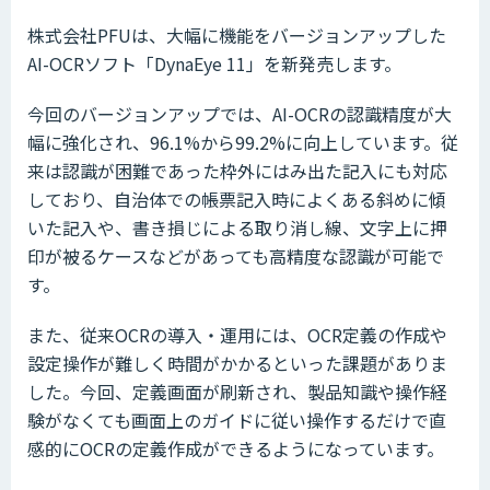
株式会社PFUは、大幅に機能をバージョンアップした
AI-OCRソフト「DynaEye 11」を新発売します。
今回のバージョンアップでは、AI-OCRの認識精度が大
幅に強化され、96.1%から99.2%に向上しています。従
来は認識が困難であった枠外にはみ出た記入にも対応
しており、自治体での帳票記入時によくある斜めに傾
いた記入や、書き損じによる取り消し線、文字上に押
印が被るケースなどがあっても高精度な認識が可能で
す。
また、従来OCRの導入・運用には、OCR定義の作成や
設定操作が難しく時間がかかるといった課題がありま
した。今回、定義画面が刷新され、製品知識や操作経
験がなくても画面上のガイドに従い操作するだけで直
感的にOCRの定義作成ができるようになっています。