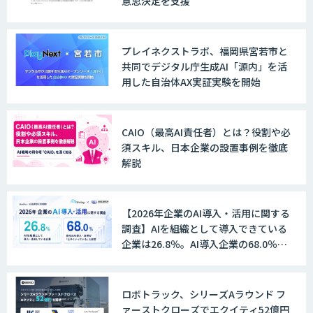
意思決定を支援
プレイネクストラボ、福岡県宮若市と
共同でデジタル庁生成AI「源内」を活
用した自治体AX実証実験を開始
CAIO（最高AI責任者）とは？役割や必
須スキル、日本企業の設置事例を徹底
解説
【2026年企業のAI導入・活用に関する
調査】AIを組織として導入できている
企業は26.8％。AI導入企業の68.0％
が、自社でのAI導入・活用は「上手く
いっている」と回答
ロボトラック、シリーズAラウンド フ
ァーストクローズでエクイティ52億円