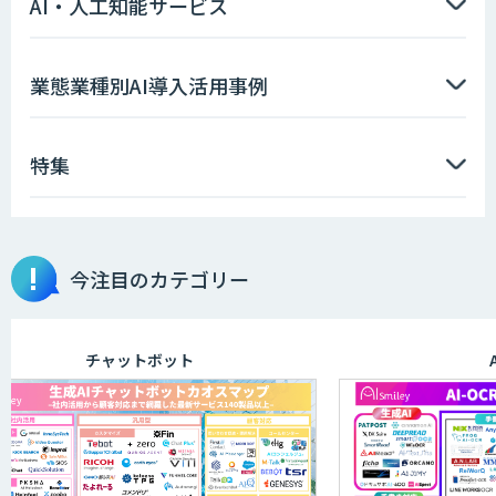
AI・人工知能サービス
業態業種別AI導入活用事例
特集
今注目のカテゴリー
チャットボット
AI-