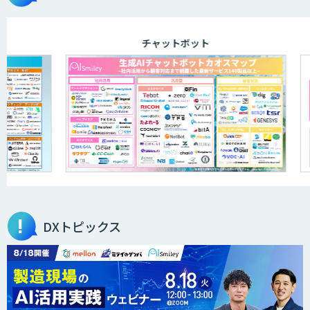
チャットボット
ELYZA Works with KDDI
JAPAN AI KNOWLEDGE
医療文書作成を効率化する生成
AI「OPTiM AI ホスピタル」
DXトピックス
オーダーメイドAI人材育成研修