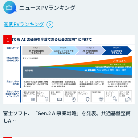
ニュースPVランキング
生成AI活用 1day ブートキャンプ
週間PVランキング
データ分析エージェント
「AI課題の⽬利き」コンサルティングサ
ービス
フィジカルAI・AIロボット向け教師デー
富士ソフト、「Gen.2 AI事業戦略」を発表。共通基盤整備
タ収集・作成
しA…
SaaS・サブスク向け収益管理プラット