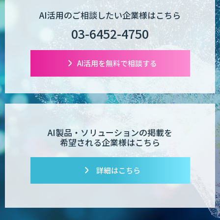
POPstation
AI活用のご相談したい企業様はこちら
03-6452-4750
業務特化型AIエージェントの開発支援
「業務AIプロ」
AI活用を無料で相談する
Dify導入支援
AI製品・ソリューションの掲載を
希望される企業様はこちら
Dify開発支援
詳細はこちら
PATPOST