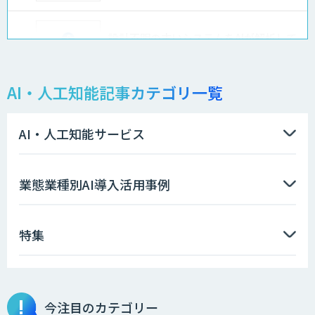
設計不明の古いシステムをAIが解析して
仕様書化「システム解析AI」
AI・人工知能記事カテゴリ一覧
LLMOチェキ
AI・人工知能サービス
AIエージェント開発支援
業態業種別AI導入活用事例
特集
AIエンジニアアカデミー（バイブコーデ
ィング研修）
今注目のカテゴリー
aiDAPTIV+