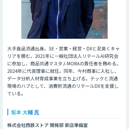
大手食品流通出身。SE・営業・経営・DXと泥臭くキャ
リアを積む。⁠2021年に一般社団法人リテールAI研究会
に参加し、商品共通マスタJ-MORAの責任者を務める。
2024年に代表理事に就任。同年、今村商事に入社し、
データ分析人材育成事業を立ち上げる。テックと流通
現場のハブとして、消費財流通のリテールDXを支援し
ている
。
坂本 大輔 氏
株式会社西鉄ストア 開発部 新店準備室