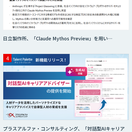
AI価格調査ツールSmapra
日立製作所、「Claude Mythos Preview」を用い…
secondz Agentsense
Smart Search
法人向けAIエージェント「OfficeAI社
員」
2層ナレッジ×AIで顧客コミュニケーシ
ョンを効率化「ZEROCK」
プラスアルファ・コンサルティング、「対話型AIキャリア