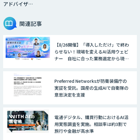
アドバイザ…
＜Dify活用＞AIエージェントDRIVE
関連記事
【8/26開催】「導入しただけ」で終わ
戦略策定から実装まで一気通貫のAIエー
らせない！現場を変えるAI活用ウェビ
ジェント開発
ナー 自社に合った業務選定から現
場・組織へ定着させる実践ノウハウま
で一挙ご紹介！
WARP NEXT
Preferred Networksが防衛装備庁の
実証を受託。国産の生成AIで自衛隊の
意思決定を支援
LINE WORKS AiNote
電通デジタル、購買行動におけるAI活
用実態調査を実施。相談率は約3割で
旅行や金融が高水準
Explaza 生成AI Partner｜AIエージェン