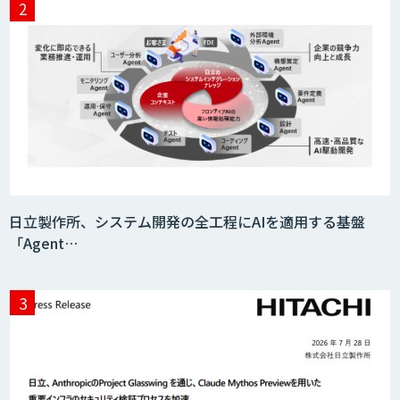
フォーム「ソアスク」
JOINT AI Flow byGMO
Teachme Biz
日立製作所、システム開発の全工程にAIを適用する基盤
「Agent…
AIR-NEXUS
Acompany セキュアチャット