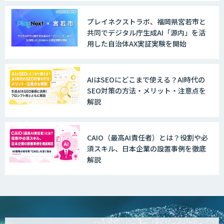
ト
プレイネクストラボ、福岡県宮若市と
共同でデジタル庁生成AI「源内」を活
用した自治体AX実証実験を開始
GENIEE SFA/CRM
AIはSEOにどこまで使える？AI時代の
SEO対策の方法・メリット・注意点を
WAN-RECORD Plus
解説
CAIO（最高AI責任者）とは？役割や必
Explaza 生成AI Partner | AX
須スキル、日本企業の設置事例を徹底
解説
Wanderlust RAG コンシェルジュ