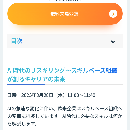
無料来場登録
ow
de
目次
[
[
]
]
sh
hi
AI時代のリスキリング〜スキルベース組織
が創るキャリアの未来
日時：2025年8月28日（木）11:00～11:40
AIの急速な変化に伴い、欧米企業はスキルベース組織へ
の変革に挑戦しています。AI時代に必要なスキルは何か
を解説します。