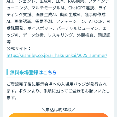
AIエージェント、生成AI、LLM、RAG構築、ファインチ
ューニング、マルチモーダルAI、ChatGPT連携、ライ
ティング支援、画像生成AI、動画生成AI、議事録作成
AI、画像認識、需要予測、アノテーション、AI-OCR、AI
受託開発、ボイスボット、バーチャルヒューマン、エ
ッジAI、データ分析、リスキリング、外観検査、顔認証
等
公式サイト：
https://aismiley.co.jp/ai_hakurankai/2025_summer/
無料来場登録はこちら
ご登録完了後に展示会場への入場用バッジが発行され
ます。ボタンより、手順に沿ってご登録をお願いいたし
ます。
＼申込は約30秒／