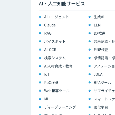
AI・人工知能サービス
AIエージェント
生成AI
Claude
LLM
RAG
DX推進
ボイスボット
音声認識・
AI-OCR
外観検査
検索システム
感情認識・
AI人材育成・教育
アノテーショ
IoT
JDLA
PoC検証
RPAツール
Web接客ツール
サプライチェ
MI
スマートフ
ディープラーニング
強化学習