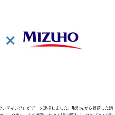
カウンティング』がデータ連携しました。取引先から受領した請
文字データ化し、支払業務における銀行振込データと『PCA会計