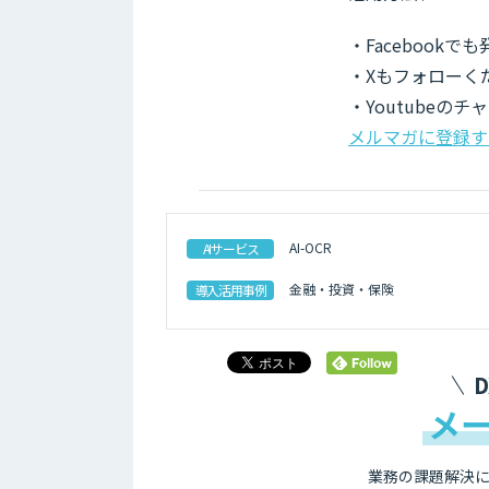
・Facebook
・Xもフォローく
・Youtubeの
メルマガに登録す
AI-OCR
AIサービス
金融・投資・保険
導入活用事例
メ
業務の課題解決に