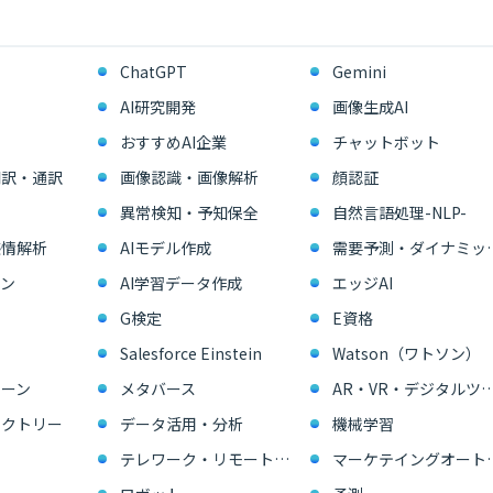
ChatGPT
Gemini
AI研究開発
画像生成AI
おすすめAI企業
チャットボット
翻訳・通訳
画像認識・画像解析
顔認証
異常検知・予知保全
自然言語処理-NLP-
感情解析
AIモデル作成
需要予測・ダイ
ン
AI学習データ作成
エッジAI
G検定
E資格
Salesforce Einstein
Watson（ワトソン）
ーン
メタバース
AR・VR・デジタル
ァクトリー
データ活用・分析
機械学習
テレワーク・リモートワーク
マーケテイングオー