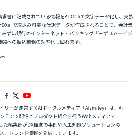
求書に記載されている情報をAI-OCRで文字データ化し、支払
計DX』で取込み可能な仕訳データが作成されることで、会計業
、みずほ銀行のインターネット・バンキング『みずほｅ－ビジ
機関への振込業務の効率化も図れます。
rved
リーが運営するAIポータルメディア「AIsmiley」は、AI
ンテンツ配信とプロダクト紹介を行うWebメディアで
有した編集部がDX推進の事例や人工知能ソリューションの
ス、トレンド情報を発信しています。