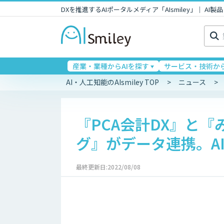
DXを推進するAIポータルメディア「AIsmiley」｜ A
検
索:
産業・業種からAIを探す
サービス・技術から
AI・人工知能のAIsmiley TOP
ニュース
『PCA会計DX』と
グ』がデータ連携。AI
最終更新日:2022/08/08