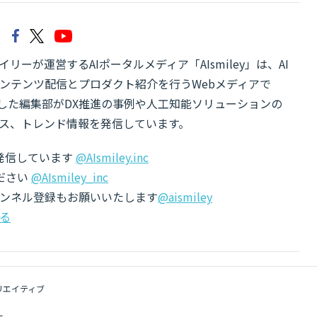
リーが運営するAIポータルメディア「AIsmiley」は、AI
ンテンツ配信とプロダクト紹介を行うWebメディアで
有した編集部がDX推進の事例や人工知能ソリューションの
ス、トレンド情報を発信しています。
でも発信しています
@AIsmiley.inc
ださい
@AIsmiley_inc
チャンネル登録もお願いいたします
@aismiley
る
リエイティブ
ー