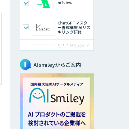
m2view
ChatGPTマスタ
ー養成講座 AIリス
キリング研修
法人向け生成AIチ
ャットサービス
「ナレフルチャッ
ト」
AIsmileyからご案内
SEO特化型のAI自
動記事生成ツール
Creative Drive
・
CATS
comipro AI