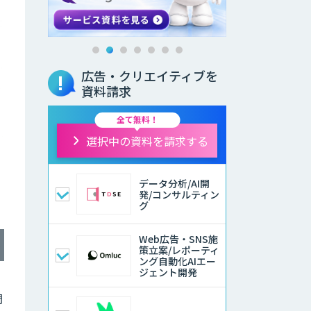
広告・クリエイティブを
資料請求
全て無料！
選択中の資料を請求する
データ分析/AI開
発/コンサルティン
グ
Web広告・SNS施
策立案/レポーティ
ング自動化AIエー
ジェント開発
門