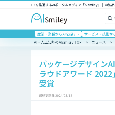
DXを推進するAIポータルメディア「AIsmiley」｜ A
検
索:
産業・業種からAIを探す
サービス・技術から
AI・人工知能のAIsmiley TOP
ニュース
パッケージデザインAI 
ラウドアワード 202
受賞
最終更新日:2024/03/12