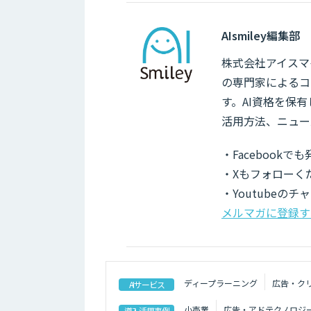
AIsmiley編集部
株式会社アイスマイ
の専門家によるコ
す。AI資格を保
活用方法、ニュー
・Facebook
・Xもフォローく
・Youtubeの
メルマガに登録す
ディープラーニング
広告・ク
AIサービス
小売業
広告・アドテクノロジ
導入活用事例