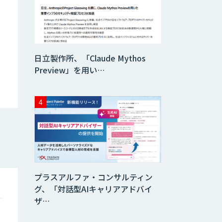
データ分析エージ
ェント
「AI課題の⽬利
日立製作所、「Claude Mythos
き」コンサルティ
ングサービス
Preview」を用い…
フィジカルAI・AI
ロボット向け教師
データ収集・作成
SaaS・サブスク
向け収益管理プラ
ットフォーム「ソ
アスク」
プラスアルファ・コンサルティン
JOINT AI Flow
グ、「対話型AIキャリアアドバイ
byGMO
ザ…