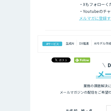
・Xもフォローく
・Youtubeの
メルマガに登録す
生成AI
DX推進
AIモデル作
AIサービス
メ
業務の課題解決に
メールマガジンの配信をご希望
お名前 - 姓・名