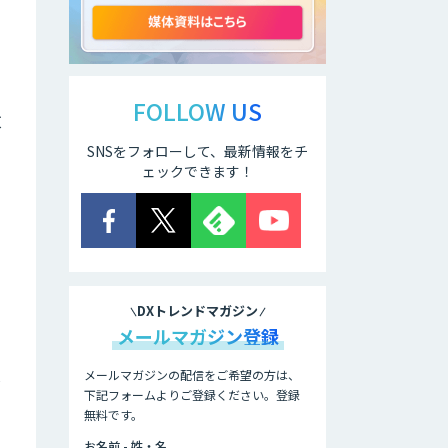
ELYZA Works
with KDDI
FOLLOW US
枚
SNSをフォローして、最新情報をチ
JAPAN AI
KNOWLEDGE
ェックできます！
医療文書作成を効
率化する生成
AI「OPTiM AI ホ
スピタル」
DXトレンドマガジン
オーダーメイドAI
メールマガジン登録
人材育成研修
は
メールマガジンの配信をご希望の方は、
下記フォームよりご登録ください。登録
無料です。
Brain Plus for
Sales
お名前 - 姓・名