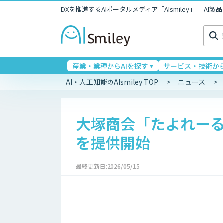
DXを推進するAIポータルメディア「AIsmiley」｜ A
検
索:
産業・業種からAIを探す
サービス・技術から
AI・人工知能のAIsmiley TOP
ニュース
大塚商会「たよれーる
を提供開始
最終更新日:2026/05/15