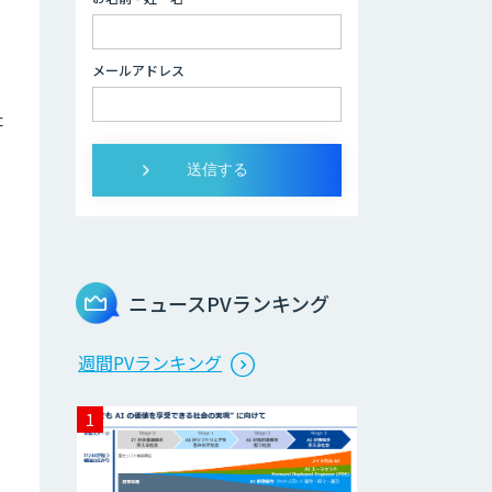
データ分析/AI開
発/コンサルティン
メールアドレス
グ
た
Docify（ドシファ
イ）
STORM Platform
ニュースPVランキング
Cogent AI
週間PVランキング
Cabinet
AI/DX研修