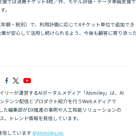
支援では消費チケット4枚／件、モデル評価・データ準備支援で
ます。
円（年額・税別）で、利用計画に応じて4チケット単位で追加でき
の企業が安心して活用し続けられるよう、今後も顧客に寄り添っ
リーが運営するAIポータルメディア「AIsmiley」は、AI
ンテンツ配信とプロダクト紹介を行うWebメディアで
有した編集部がDX推進の事例や人工知能ソリューションの
ス、トレンド情報を発信しています。
でも発信しています
@AIsmiley.inc