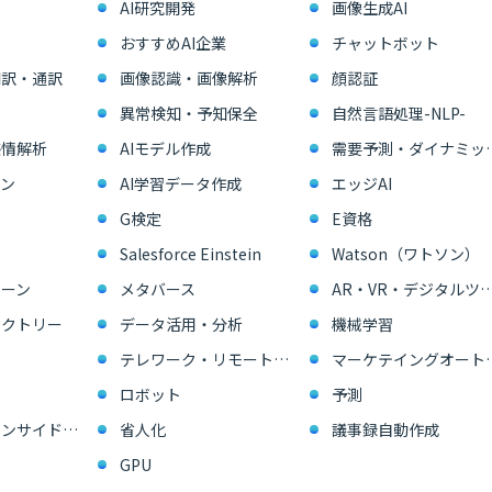
AI研究開発
画像生成AI
おすすめAI企業
チャットボット
翻訳・通訳
画像認識・画像解析
顔認証
異常検知・予知保全
自然言語処理-NLP-
感情解析
AIモデル作成
需要予測・ダイ
ン
AI学習データ作成
エッジAI
G検定
E資格
Salesforce Einstein
Watson（ワトソン）
ーン
メタバース
AR・VR・デジタル
ァクトリー
データ活用・分析
機械学習
テレワーク・リモートワーク
マーケテイングオー
ロボット
予測
営業支援・インサイドセールス
省人化
議事録自動作成
GPU