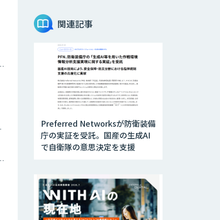
Teachme Biz
関連記事
AIR-NEXUS
ナミックプライシング
Acompany セキ
ュアチャット
Preferred Networksが防衛装備
ツイン
AI価格調査ツール
庁の実証を受託。国産の生成AI
Smapra
で自衛隊の意思決定を支援
トメーション・MAツール
secondz
Agentsense