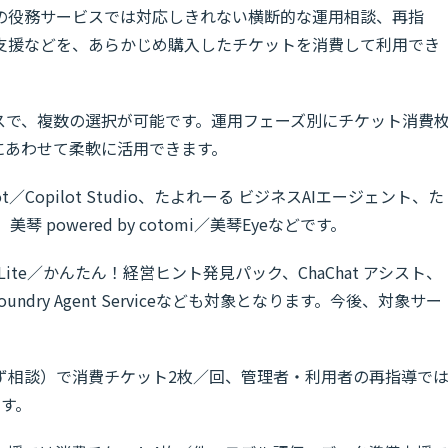
の役務サービスでは対応しきれない横断的な運用相談、再指
支援などを、あらかじめ購入したチケットを消費して利用でき
スで、複数の選択が可能です。運用フェーズ別にチケット消費
にあわせて柔軟に活用できます。
pilot／Copilot Studio、たよれーる ビジネスAIエージェント、た
mini、美琴 powered by cotomi／美琴Eyeなどです。
nsight Lite／かんたん！経営ヒント発見パック、ChaChat アシスト、
re AI Foundry Agent Serviceなども対象となります。今後、対象サー
ず相談）で消費チケット2枚／回、管理者・利用者の再指導で
す。