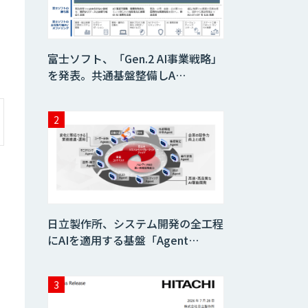
AIコール
富士ソフト、「Gen.2 AI事業戦略」
を発表。共通基盤整備しA…
imprai ezKotae
ログミーツ
powered by
GPT-4
Microcosm×AIエ
ンジニアでオンプ
レミスのAI導入支
日立製作所、システム開発の全工程
援サービス
にAIを適用する基盤「Agent…
生成AI活用 1day
ブートキャンプ