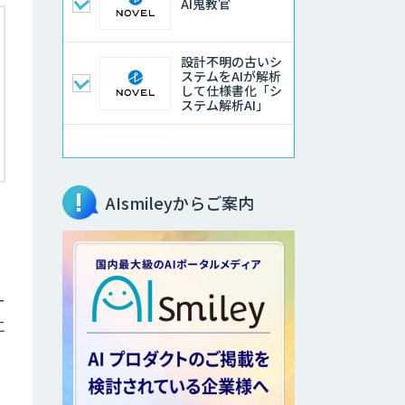
AI鬼教官
設計不明の古いシ
ステムをAIが解析
して仕様書化「シ
ステム解析AI」
LLMOチェキ
AIsmileyからご案内
AIエージェント開
発支援
ー
AIエンジニアアカ
デミー（バイブコ
に
ーディング研修）
aiDAPTIV+