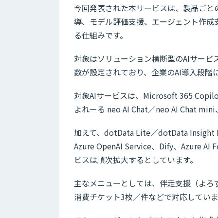
今回発表された本サービスは、製品ごと
導、モデル評価支援、エージェント作成
る仕組みです。
対象はソリューション横断型のAIサービ
数が設定されており、企業のAI導入段階
対象AIサービスは、Microsoft 365 Co
よれーる neo AI Chat／neo AI Chat 
加えて、dotData Lite／dotData I
Azure OpenAI Service、Dify、Azu
ビスは順次拡大するとしています。
主なメニューとしては、伴走支援（よろ
消費チケット3枚／件などで対応していま