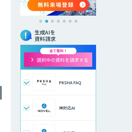
生成AIを
資料請求
全て無料！
選択中の資料を請求する
PKSHA FAQ
神対応AI