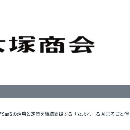
SaaSの活用と定着を継続支援する「たよれーる AIまるごと伴