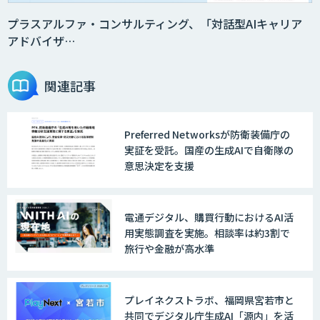
2層ナレッジ×AIで顧客コミュニケーシ
ョンを効率化「ZEROCK」
プラスアルファ・コンサルティング、「対話型AIキャリア
アドバイザ…
＜Dify活用＞AIエージェントDRIVE
関連記事
Preferred Networksが防衛装備庁の
戦略策定から実装まで一気通貫のAIエー
実証を受託。国産の生成AIで自衛隊の
ジェント開発
意思決定を支援
WARP NEXT
電通デジタル、購買行動におけるAI活
用実態調査を実施。相談率は約3割で
旅行や金融が高水準
LINE WORKS AiNote
プレイネクストラボ、福岡県宮若市と
共同でデジタル庁生成AI「源内」を活