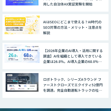
用した自治体AX実証実験を開始
Explaza 生成AI Partner｜AIエージェン
ト
AIはSEOにどこまで使える？AI時代の
SEO対策の方法・メリット・注意点を
解説
GENIEE SFA/CRM
【2026年企業のAI導入・活用に関する
調査】AIを組織として導入できている
WAN-RECORD Plus
企業は26.8％。AI導入企業の68.0％
が、自社でのAI導入・活用は「上手く
いっている」と回答
ロボトラック、シリーズAラウンド フ
Explaza 生成AI Partner | AX
ァーストクローズでエクイティ52億円
を調達。完全自動運転トラックの社会
実装に向けた開発・実証を推進
Wanderlust RAG コンシェルジュ