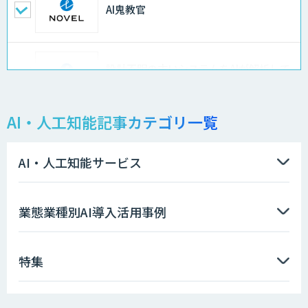
AI鬼教官
設計不明の古いシステムをAIが解析して
仕様書化「システム解析AI」
AI・人工知能記事カテゴリ一覧
LLMOチェキ
AI・人工知能サービス
AIエージェント開発支援
業態業種別AI導入活用事例
特集
AIエンジニアアカデミー（バイブコーデ
ィング研修）