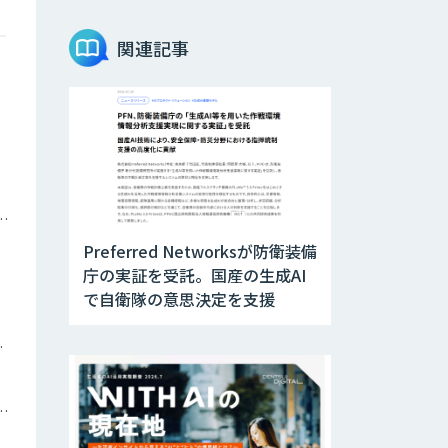
Teachme Biz
関連記事
AIR-NEXUS
Acompany セキ
ュアチャット
ナミックプライシング
Preferred Networksが防衛装備
AI価格調査ツール
庁の実証を受託。国産の生成AI
Smapra
で自衛隊の意思決定を支援
ツイン
secondz
Agentsense
トメーション・MAツール