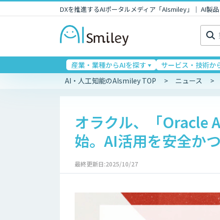
DXを推進するAIポータルメディア「AIsmiley」｜ A
検
索:
産業・業種からAIを探す
サービス・技術から
AI・人工知能のAIsmiley TOP
ニュース
オラクル、「Oracle A
始。AI活用を安全か
最終更新日:2025/10/27