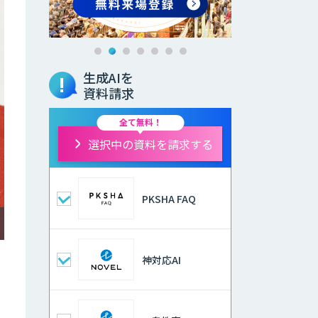
生成AIを
資料請求
全て無料！
選択中の資料を請求する
PKSHA FAQ
神対応AI