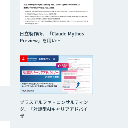
データ分析エージ
ェント
「AI課題の⽬利
日立製作所、「Claude Mythos
き」コンサルティ
ングサービス
Preview」を用い…
フィジカルAI・AI
ロボット向け教師
データ収集・作成
SaaS・サブスク
向け収益管理プラ
ットフォーム「ソ
アスク」
プラスアルファ・コンサルティン
JOINT AI Flow
グ、「対話型AIキャリアアドバイ
byGMO
ザ…