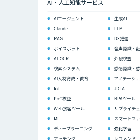
AI・人工知能サービス
AIエージェント
生成AI
Claude
LLM
RAG
DX推進
ボイスボット
音声認識・
AI-OCR
外観検査
検索システム
感情認識・
AI人材育成・教育
アノテーショ
IoT
JDLA
PoC検証
RPAツール
Web接客ツール
サプライチェ
MI
スマートフ
ディープラーニング
強化学習
マッチング
レコメンド