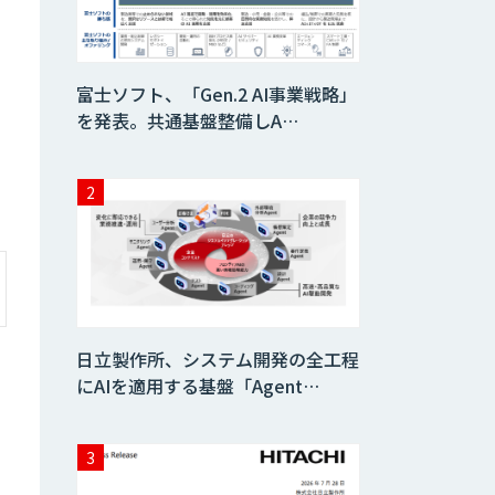
AIコール
富士ソフト、「Gen.2 AI事業戦略」
を発表。共通基盤整備しA…
imprai ezKotae
ログミーツ
powered by
GPT-4
Microcosm×AIエ
ンジニアでオンプ
レミスのAI導入支
日立製作所、システム開発の全工程
援サービス
にAIを適用する基盤「Agent…
生成AI活用 1day
ブートキャンプ