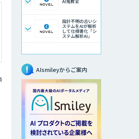
AI鬼教官
設計不明の古いシ
ステムをAIが解析
して仕様書化「シ
ステム解析AI」
LLMOチェキ
AIsmileyからご案内
顧
AIエージェント開
発支援
AIエンジニアアカ
デミー（バイブコ
ーディング研修）
aiDAPTIV+