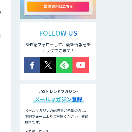
ド
が
ELYZA Works
with KDDI
FOLLOW US
ス
SNSをフォローして、最新情報をチ
JAPAN AI
KNOWLEDGE
ェックできます！
医療文書作成を効
率化する生成
ト
AI「OPTiM AI ホ
スピタル」
DXトレンドマガジン
オーダーメイドAI
メールマガジン登録
人材育成研修
メールマガジンの配信をご希望の方は、
下記フォームよりご登録ください。登録
無料です。
Brain Plus for
Sales
お名前 - 姓・名