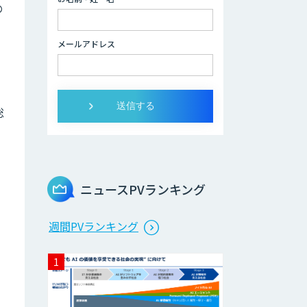
の
データ分析/AI開
発/コンサルティン
メールアドレス
グ
Docify（ドシファ
イ）
総
、
STORM Platform
ニュースPVランキング
Cogent AI
週間PVランキング
Cabinet
AI/DX研修