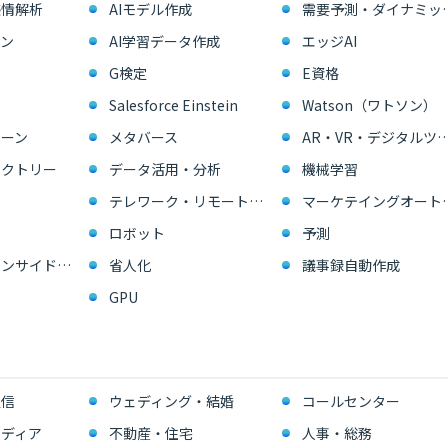
感情解析
AIモデル作成
需要予測・ダイ
ン
AI学習データ作成
エッジAI
G検定
E資格
Salesforce Einstein
Watson（ワトソン）
ーン
メタバース
AR・VR・デジタル
ァクトリー
データ活用・分析
機械学習
テレワーク・リモートワーク
マーケテイングオー
ロボット
予測
営業支援・インサイドセールス
省人化
議事録自動作成
GPU
通信
ウェディング・結婚
コールセンター
ディア
不動産・住宅
人事・総務