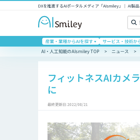
DXを推進するAIポータルメディア「AIsmiley」｜ A
検
索:
産業・業種からAIを探す
サービス・技術から
AI・人工知能のAIsmiley TOP
ニュース
フィットネスAIカメラ
に
最終更新日:2022/08/21