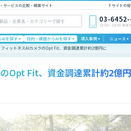
I製品・サービスの比較・検索サイト
サイトの使
03-6452
10:00〜18:00 年
AIを探す
目的・課題からAIを探す
導入事例
ニュース
フィットネスAIカメラのOpt Fit、資金調達累計約2億円に
のOpt Fit、資金調達累計約2億