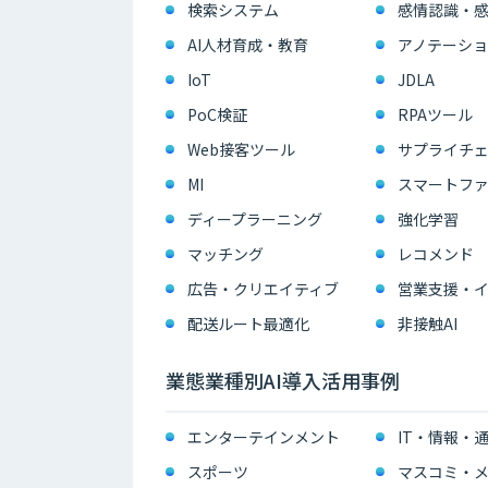
検索システム
感情認識・
AI人材育成・教育
アノテーショ
IoT
JDLA
PoC検証
RPAツール
Web接客ツール
サプライチェ
MI
スマートフ
ディープラーニング
強化学習
マッチング
レコメンド
広告・クリエイティブ
配送ルート最適化
非接触AI
業態業種別AI導入活用事例
エンターテインメント
IT・情報・
スポーツ
マスコミ・メ