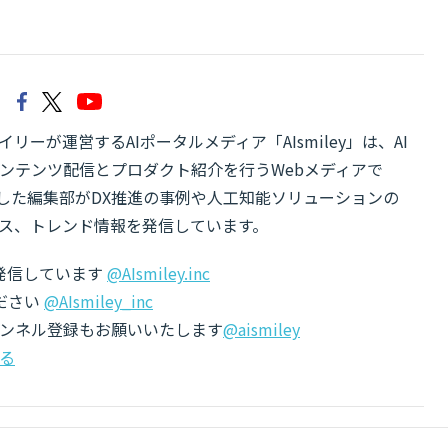
リーが運営するAIポータルメディア「AIsmiley」は、AI
ンテンツ配信とプロダクト紹介を行うWebメディアで
有した編集部がDX推進の事例や人工知能ソリューションの
ス、トレンド情報を発信しています。
でも発信しています
@AIsmiley.inc
ださい
@AIsmiley_inc
チャンネル登録もお願いいたします
@aismiley
る