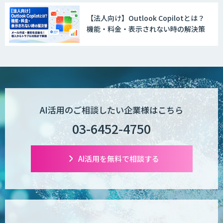
【法人向け】Outlook Copilotとは？
機能・料金・表示されない時の解決策
Explaza 生成AI Partner | AX
Wanderlust RAG コンシェルジュ
AI活用のご相談したい企業様はこちら
03-6452-4750
POPstation
AI活用を無料で相談する
業務特化型AIエージェントの開発支援
「業務AIプロ」
Dify導入支援