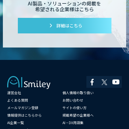
AI製品・ソリューションの掲載を
希望される企業様はこちら
詳細はこちら
Dify開発支援
PATPOST
貴社専用ナレッジAI構築
運営会社
個人情報の取り扱い
×
よくある質問
お問い合わせ
展示会の名刺を商談に変える
メールマガジン登録
サイトの使い方
「GenLead」
情報提供はこちらから
掲載希望の企業様へ
AI企業一覧
AI・DX用語集