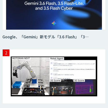
「AI課題の⽬利き」コンサルティングサ
ービス
フィジカルAI・AIロボット向け教師デー
Google、「Gemini」新モデル「3.6 Flash」「3…
タ収集・作成
SaaS・サブスク向け収益管理プラット
フォーム「ソアスク」
JOINT AI Flow byGMO
Teachme Biz