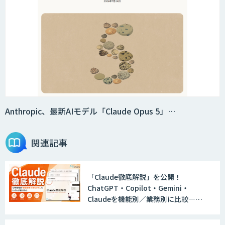
Smart Search
法人向けAIエージェント「OfficeAI社
員」
2層ナレッジ×AIで顧客コミュニケーシ
ョンを効率化「ZEROCK」
Anthropic、最新AIモデル「Claude Opus 5」…
関連記事
＜Dify活用＞AIエージェントDRIVE
「Claude徹底解説」を公開！
ChatGPT・Copilot・Gemini・
戦略策定から実装まで一気通貫のAIエー
Claudeを機能別／業務別に比較―自
ジェント開発
社に合う生成AIの選び方がわかる実践
ガイド