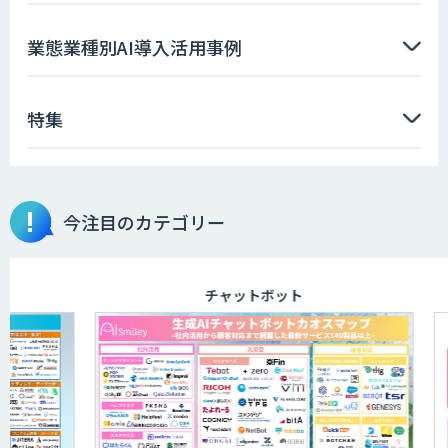
AIエンジニアアカデミー（バイブコーデ
業態業種別AI導入活用事例
ィング研修）
特集
aiDAPTIV+
今注目のカテゴリー
アリストルの法人向けAI研修
チャットボット
ELYZA Works with KDDI
JAPAN AI KNOWLEDGE