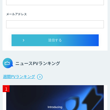
imprai ezKotae
メールアドレス
ログミーツ powered by GPT-4
Microcosm×AIエンジニアでオンプレミ
スのAI導入支援サービス
ニュースPVランキング
生成AI活用 1day ブートキャンプ
週間PVランキング
データ分析エージェント