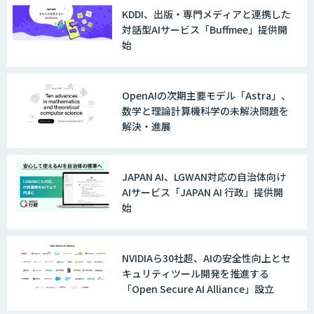
KDDI、出版・専門メディアと連携した
WARP NEXT
対話型AIサービス「Buffmee」提供開
始
LINE WORKS AiNote
OpenAIの次期主要モデル「Astra」、
数学と理論計算機科学の未解決問題を
解決・進展
Explaza 生成AI Partner｜AIエージェン
ト
JAPAN AI、LGWAN対応の自治体向け
AIサービス「JAPAN AI 行政」提供開
始
GENIEE SFA/CRM
NVIDIAら30社超、AIの安全性向上とセ
キュリティツール開発を推進する
「Open Secure AI Alliance」設立
WAN-RECORD Plus