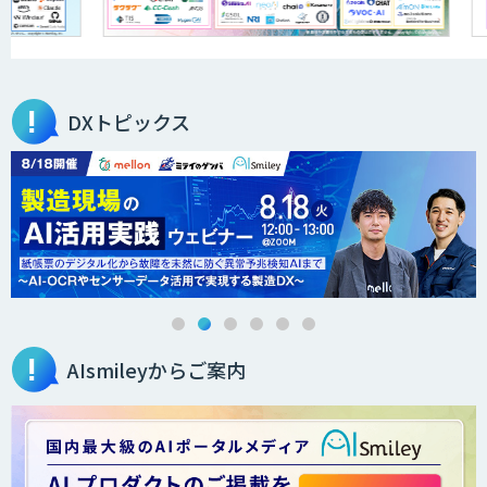
医療文書作成を効率化する生成
AI「OPTiM AI ホスピタル」
DXトピックス
オーダーメイドAI人材育成研修
Brain Plus for Sales
AIsmileyからご案内
データ分析/AI開発/コンサルティング
Docify（ドシファイ）