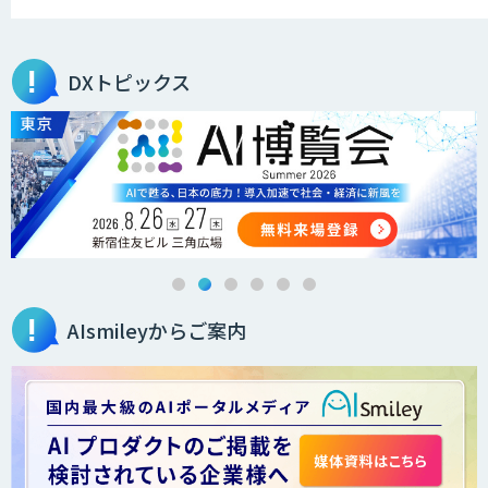
JAPAN AI KNOWLEDGE
DXトピックス
医療文書作成を効率化する生成
AI「OPTiM AI ホスピタル」
オーダーメイドAI人材育成研修
AIsmileyからご案内
Brain Plus for Sales
データ分析/AI開発/コンサルティング