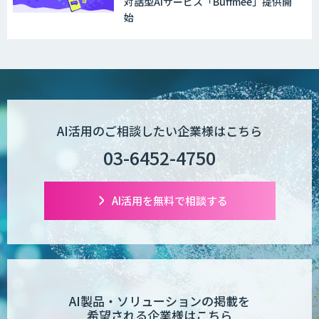
対話型AIサービス「Buffmee」提供開
始
WAN-RECORD Plus
Explaza 生成AI Partner | AX
AI活用のご相談したい企業様はこちら
03-6452-4750
Wanderlust RAG コンシェルジュ
AI活用を無料で相談する
POPstation
業務特化型AIエージェントの開発支援
「業務AIプロ」
AI製品・ソリューションの掲載を
希望される企業様はこちら