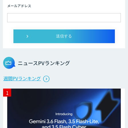
メールアドレス
imprai ezKotae
ログミーツ powered by GPT-4
ニュースPVランキング
Microcosm×AIエンジニアでオンプレミ
週間PVランキング
スのAI導入支援サービス
生成AI活用 1day ブートキャンプ