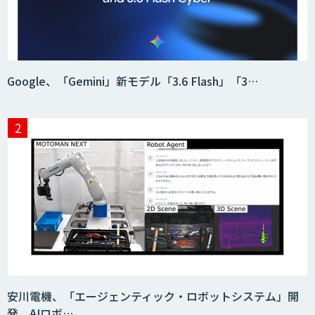
データ分析エージェント
「AI課題の⽬利き」コンサルティングサ
Google、「Gemini」新モデル「3.6 Flash」「3…
ービス
フィジカルAI・AIロボット向け教師デー
タ収集・作成
SaaS・サブスク向け収益管理プラット
フォーム「ソアスク」
JOINT AI Flow byGMO
安川電機、「エージェンティック・ロボットシステム」開
発。AIロボ…