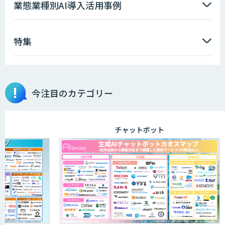
AIエージェント開発支援
業態業種別AI導入活用事例
特集
AIエンジニアアカデミー（バイブコーデ
ィング研修）
今注目のカテゴリー
aiDAPTIV+
チャットボット
アリストルの法人向けAI研修
ELYZA Works with KDDI