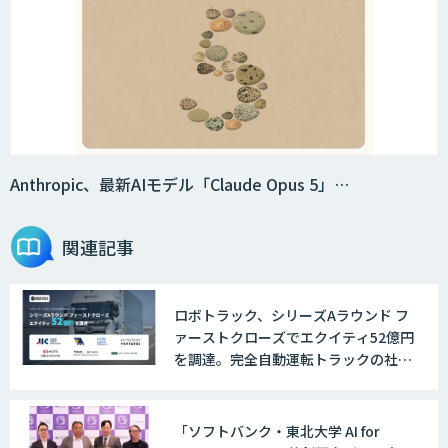
Smart Search
法人向けAIエージェント「OfficeAI社
員」
Anthropic、最新AIモデル「Claude Opus 5」…
関連記事
2層ナレッジ×AIで顧客コミュニケーシ
ョンを効率化「ZEROCK」
ロボトラック、シリーズAラウンド フ
ァーストクローズでエクイティ52億円
＜Dify活用＞AIエージェントDRIVE
を調達。完全自動運転トラックの社会
実装に向けた開発・実証を推進
「ソフトバンク・東北大学 AI for
戦略策定から実装まで一気通貫のAIエー