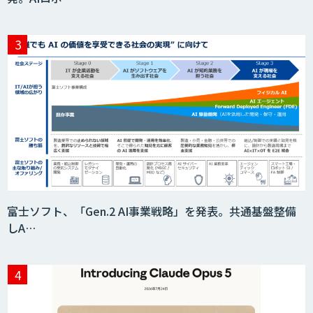
Teachme Biz
AIR-NEXUS
Acompany セキュアチャット
富士ソフト、「Gen.2 AI事業戦略」を発表。共通基盤整備
しA…
AI価格調査ツールSmapra
secondz Agentsense