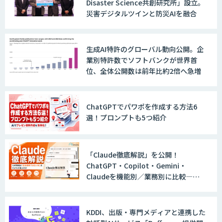
Disaster Science共創研究所」設立。
ジェント開発
災害デジタルツインと防災AIを融合
WARP NEXT
生成AI特許のグローバル動向公開。企
業別特許数でソフトバンクが世界首
位、全体公開数は前年比約2倍へ急増
LINE WORKS AiNote
ChatGPTでパワポを作成する方法6
選！プロンプトも5つ紹介
Explaza 生成AI Partner｜AIエージェン
ト
「Claude徹底解説」を公開！
ChatGPT・Copilot・Gemini・
Claudeを機能別／業務別に比較―自
社に合う生成AIの選び方がわかる実践
GENIEE SFA/CRM
ガイド
KDDI、出版・専門メディアと連携した