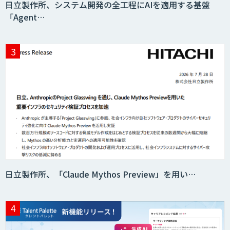
日立製作所、システム開発の全工程にAIを適用する基盤
「Agent…
imprai ezCheck
miibo
AI活用e-Learningサービス
CAIWA Service Viii（カイワサービスヴィ
日立製作所、「Claude Mythos Preview」を用い…
ー）
RAGデータ作成ツール