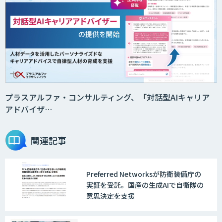
ニーズを理解する対話型AIエージェント
「AI’mON for 展示会」
Web接客を進化させる対話型AIエージェ
ント「AI’mON for WEB」
プラスアルファ・コンサルティング、「対話型AIキャリア
アドバイザ…
AI Driven Develeopment Service
関連記事
Preferred Networksが防衛装備庁の
生成AI研修サービス「CCAL研修」
実証を受託。国産の生成AIで自衛隊の
意思決定を支援