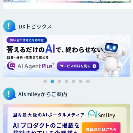
secondz Agentsense
DXトピックス
Smart Search
法人向けAIエージェント「OfficeAI社
員」
AIsmileyからご案内
2層ナレッジ×AIで顧客コミュニケーシ
ョンを効率化「ZEROCK」
＜Dify活用＞AIエージェントDRIVE