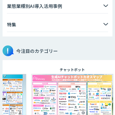
Docify（ドシファイ）
業態業種別AI導入活用事例
特集
imprai ezKotae
今注目のカテゴリー
ログミーツ powered by GPT-4
チャットボット
JOINT AI Flow byGMO
AIR-NEXUS