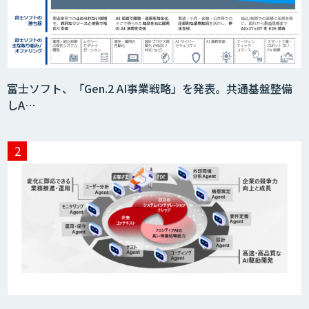
SELFBOT AIエージェント
HEROZ ASK
富士ソフト、「Gen.2 AI事業戦略」を発表。共通基盤整備
しA…
異常検知AI
需要予測＋業務最適化AIシステム
『KISS』
AI音声生成 ElevenLabs