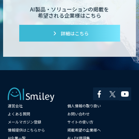
AI製品・ソリューションの掲載を
希望される企業様はこちら
対話型AI×データ分析で顧客接点を革新
する
詳細はこちら
SAMURAI YOSHINA
ibisScribe（アイビススクライブ）
運営会社
個人情報の取り扱い
MµgenGAI
よくある質問
お問い合わせ
メールマガジン登録
サイトの使い方
情報提供はこちらから
掲載希望の企業様へ
AI企業一覧
AI・DX用語集
AI DX Partner