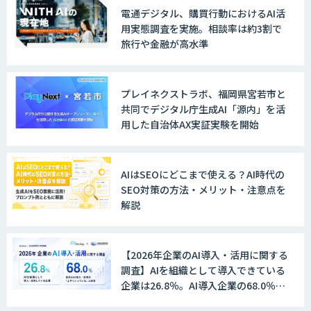
伴走型でAI活用を定着させる「生成AIブ
電通デジタル、購買行動におけるAI活
ートキャンプ」
用実態調査を実施。相談率は約3割で
旅行や金融が高水準
AIガイドライン策定コンサルティング
プレイネクストラボ、福岡県宮若市と
共同でデジタル庁生成AI「源内」を活
用した自治体AX実証実験を開始
AI活用支援サービス
AIはSEOにどこまで使える？AI時代の
SEO対策の方法・メリット・注意点を
解説
AI駆動開発エキスパート 育成プログラム
【2026年企業のAI導入・活用に関する
DX推進のパートナーに「ジンベイ 生成
調査】AIを組織として導入できている
AI・DXコンサルティング」
企業は26.8％。AI導入企業の68.0％
が、自社でのAI導入・活用は「上手く