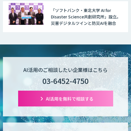
いっている」と回答
「ソフトバンク・東北大学 AI for
Dify構築サービス
Disaster Science共創研究所」設立。
災害デジタルツインと防災AIを融合
生成AI環境構築サービス
生成AI×業務改善研修 ベーシックプラン
AI活用のご相談したい企業様はこちら
03-6452-4750
m2view
AI活用を無料で相談する
【特許調査特化】生成AI構築サービス