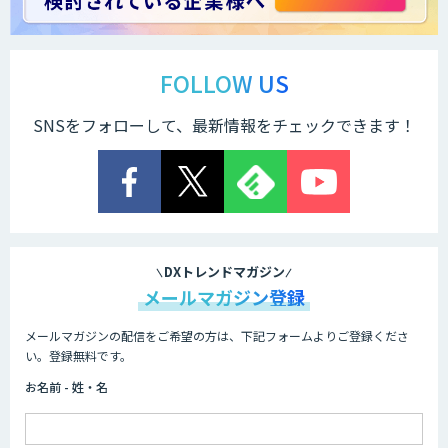
運営を自動化し、コミュニティで収益化
する「TIMEWELL BASE」
FOLLOW US
SNSをフォローして、最新情報をチェックできます！
WARP NEXT
LINE WORKS AiNote
DXトレンドマガジン
メールマガジン登録
メールマガジンの配信をご希望の方は、下記フォームよりご登録くださ
WAN-RECORD Plus
い。登録無料です。
お名前 - 姓・名
Explaza 生成AI Partner｜ 顧客対応・接