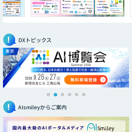
サービス
オーダーメイドAI開発
DXトピックス
ローカルLLM×RAG「Cosnex」
DXセカンドオピニオン
AIsmileyからご案内
生成AI活用コンサルティング
（BREEZE）