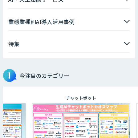
高性能 AI エンジン搭載エッジシステム
業態業種別AI導入活用事例
「VAB-5000」
特集
【特許調査特化】生成AI構築サービス
今注目のカテゴリー
画像解析・デジタルツイン領域のAI開発
チャットボット
AI開発・伴走支援・内製化支援
「ジンベイ AI技術実装アドバイザリー」