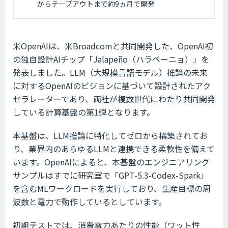
からテープアウトまで約9ヵ月で開発
米OpenAIは、米Broadcomと共同開発した、OpenAI初
の独自設計AIチップ「Jalapeño（ハラペーニョ）」を
発表しました。LLM（大規模言語モデル）推論の未来
に対するOpenAIのビジョンに基づいて設計されたアク
セラレーターであり、両社が複数世代にわたり共同開発
している計算基盤の第1弾となります。
本基盤は、LLM推論に特化してゼロから構築されてお
り、業界内のあらゆるLLMと連携できる柔軟性を備えて
います。OpenAIによると、本基盤のエンジニアリング
サンプルはすでに研究室で「GPT-5.3-Codex-Spark」
を含むMLワークロードを実行しており、生産目標の周
波数と電力で動作しているとしています。
初期テストでは、消費電力あたりの性能（ワット性