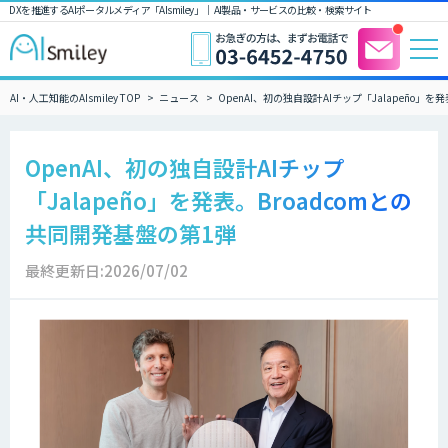
DXを推進するAIポータルメディア「AIsmiley」｜ AI製品・サービスの比較・検索サイト
AI・人工知能のAIsmiley TOP
ニュース
OpenAI、初の独自設計AIチップ「Jalapeño」を
OpenAI、初の独自設計AIチップ
「Jalapeño」を発表。Broadcomとの
共同開発基盤の第1弾
最終更新日:2026/07/02