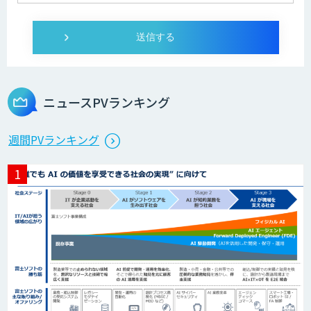
ログミーツ powered by GPT-4
Microcosm×AIエンジニアでオンプレミ
スのAI導入支援サービス
ニュースPVランキング
生成AI活用 1day ブートキャンプ
週間PVランキング
データ分析エージェント
「AI課題の⽬利き」コンサルティングサ
ービス