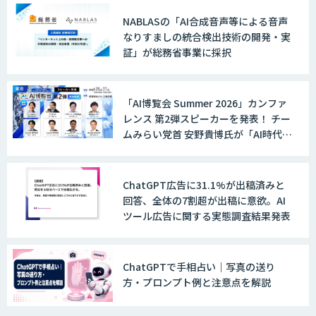
ガイド
LINE WORKS AiNote
NABLASの「AI合成音声等による音声
なりすましの統合検出技術の開発・実
証」が総務省事業に採択
Explaza 生成AI Partner｜AIエージェン
ト
「AI博覧会 Summer 2026」カンファ
レンス 第2弾スピーカーを発表！ チー
ムみらい党首 安野貴博氏が「AI時代の
GENIEE SFA/CRM
DX戦略」を解説。 デジタル庁のガバ
メントAI、経営・製造・営業のAI活用
事例も公開
ChatGPT広告に31.1%が出稿済みと
回答、全体の7割超が出稿に意欲。AI
WAN-RECORD Plus
ツール広告に関する実態調査結果発表
ChatGPTで手相占い｜写真の送り
方・プロンプト例と注意点を解説
Explaza 生成AI Partner | AX