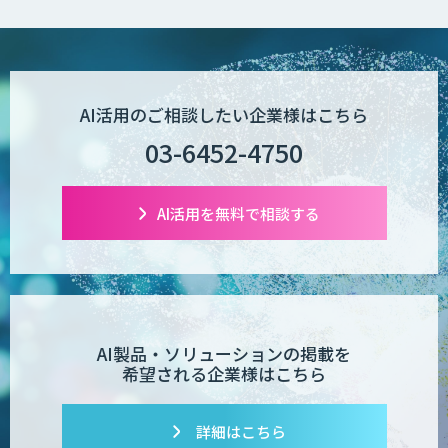
Wanderlust RAG コンシェルジュ
AI活用のご相談したい企業様はこちら
POPstation
03-6452-4750
AI活用を無料で相談する
業務特化型AIエージェントの開発支援
「業務AIプロ」
Dify導入支援
AI製品・ソリューションの掲載を
希望される企業様はこちら
Dify開発支援
詳細はこちら