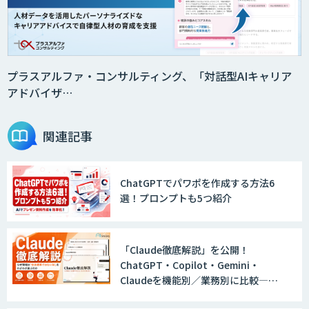
員」
2層ナレッジ×AIで顧客コミュニケーシ
ョンを効率化「ZEROCK」
プラスアルファ・コンサルティング、「対話型AIキャリア
アドバイザ…
＜Dify活用＞AIエージェントDRIVE
関連記事
ChatGPTでパワポを作成する方法6
戦略策定から実装まで一気通貫のAIエー
選！プロンプトも5つ紹介
ジェント開発
「Claude徹底解説」を公開！
WARP NEXT
ChatGPT・Copilot・Gemini・
Claudeを機能別／業務別に比較―自
社に合う生成AIの選び方がわかる実践