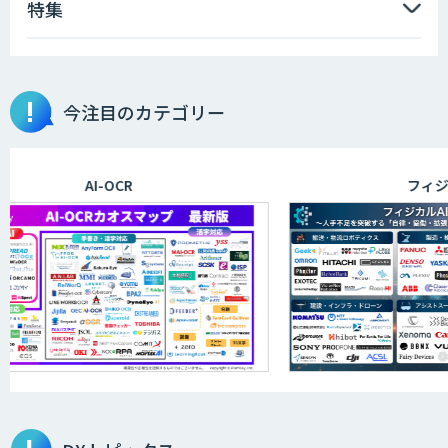
特集
AIエンジニアアカデミー（バイブコーデ
ィング研修）
今注目のカテゴリー
aiDAPTIV+
AI-OCR
フィジカル
ELYZA Works with KDDI
JAPAN AI KNOWLEDGE
医療文書作成を効率化する生成
AI「OPTiM AI ホスピタル」