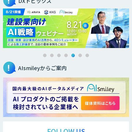
DXトピックス
オーダーメイドAI人材育成研修
Brain Plus for Sales
AIsmileyからご案内
データ分析/AI開発/コンサルティング
Docify（ドシファイ）
STORM Platform
FOLLOW US