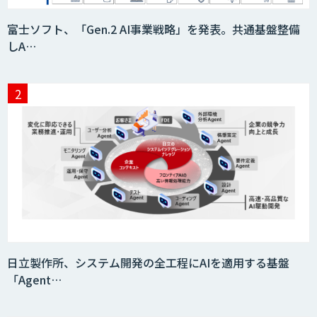
フィジカルAI・AIロボット向け教師デー
富士ソフト、「Gen.2 AI事業戦略」を発表。共通基盤整備
タ収集・作成
しA…
SaaS・サブスク向け収益管理プラット
フォーム「ソアスク」
JOINT AI Flow byGMO
Teachme Biz
日立製作所、システム開発の全工程にAIを適用する基盤
「Agent…
AIR-NEXUS