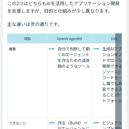
この2つはどちらもAIを活用したアプリケーション開発
を支援しますが、目的と仕組みが少し異なります。
主な違いは次の通りです。
項目
OpenAI AgentKit
Dify
自分で判断して動
生成AIアプリ
概要
くAIエージェント
ションをノー
を作るための道具
ドやローコー
箱のようなツール
開発できるオ
ンソース(ソー
コードを一般
し誰でも自由
変できるよう
ること)のプラ
トフォーム
作る（Build）＝
ビジュアル・
できること
AIエージェントに
ンプト設計＝