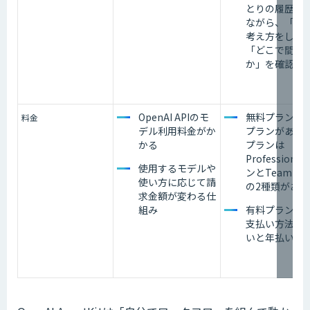
とりの履歴）
ながら、「ど
考え方をした
「どこで間違
か」を確認で
OpenAI APIのモ
無料プラン・
料金
デル利用料金がか
プランがあり
かる
プランは
Professiona
使用するモデルや
ンとTeamプ
使い方に応じて請
の2種類がある
求金額が変わる仕
組み
有料プランの
支払い方法は
いと年払いが