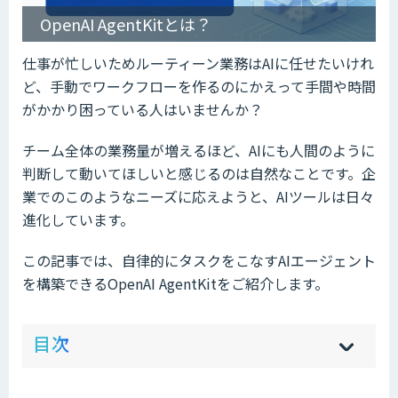
OpenAI AgentKitとは？
仕事が忙しいためルーティーン業務はAIに任せたいけれ
ど、手動でワークフローを作るのにかえって手間や時間
がかかり困っている人はいませんか？
チーム全体の業務量が増えるほど、AIにも人間のように
判断して動いてほしいと感じるのは自然なことです。企
業でのこのようなニーズに応えようと、AIツールは日々
進化しています。
この記事では、自律的にタスクをこなすAIエージェント
を構築できるOpenAI AgentKitをご紹介します。
ow
de
目次
[
[
]
]
sh
hi