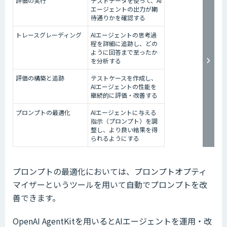
評価の実行
テストデータを使って、AI
エージェントの出力が期
待通りかを確認する
トレースグレーディング
AIエージェントの思考過
程を詳細に追跡し、どの
ように回答まで至ったか
を分析する
評価の構築と追跡
テストケースを作成し、
AIエージェントの性能を
継続的に評価・改善する
プロンプトの最適化
AIエージェントに与える
指示（プロンプト）を調
整し、より良い結果を得
られるようにする
プロンプトの最適化においては、プロンプトオプティ
マイザーというツールを用いて自動でプロンプトを改
善できます。
OpenAI AgentKitを用いるとAIエージェントを運用・改