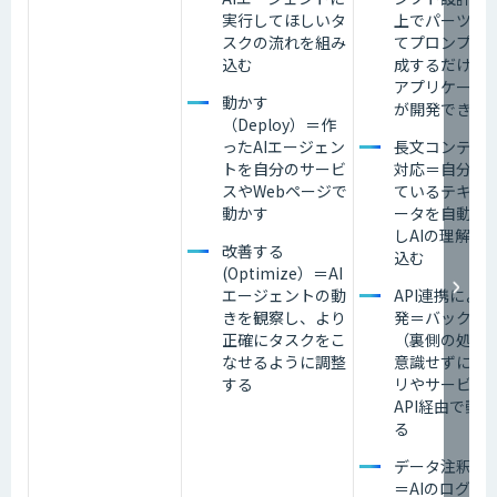
実行してほしいタ
上でパーツを
スクの流れを組み
てプロンプト
込む
成するだけで、
アプリケーシ
動かす
が開発できる
（Deploy）＝作
ったAIエージェン
長文コンテキ
トを自分のサービ
対応＝自分の
スやWebページで
ているテキス
動かす
ータを自動で
しAIの理解に
改善する
込む
(Optimize）＝AI
エージェントの動
API連携によ
きを観察し、より
発＝バックエ
正確にタスクをこ
（裏側の処理
なせるように調整
意識せずに、
する
リやサービス
API経由で動
る
データ注釈と
＝AIのログ（