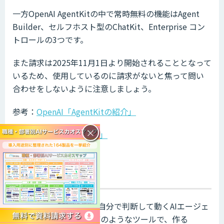
一方OpenAI AgentKitの中で常時無料の機能はAgent
Builder、セルフホスト型のChatKit、Enterprise コン
トロールの3つです。
また請求は2025年11月1日より開始されることとなって
いるため、使用しているのに請求がないと焦って問い
合わせをしないように注意しましょう。
参考：
OpenAI「AgentKitの紹介」
×
参考：
OpenAI「API料金」
まとめ
OpenAI AgentKitとは、自分で判断して動くAIエージェ
ントを作るための道具箱のようなツールで、作る