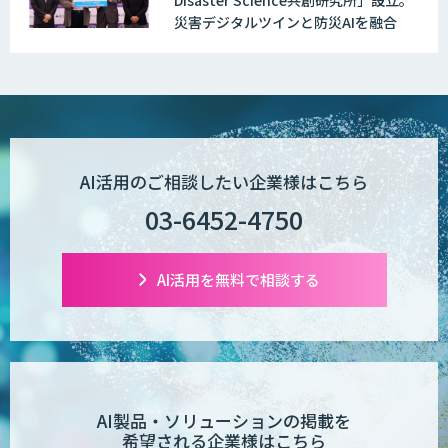
災害デジタルツインと防災AIを融合
Wanderlust RAG コンシェルジュ
POPstation
AI活用のご相談したい企業様はこちら
03-6452-4750
業務特化型AIエージェントの開発支援
「業務AIプロ」
AI活用を無料で相談する
Dify導入支援
AI製品・ソリューションの掲載を
希望される企業様はこちら