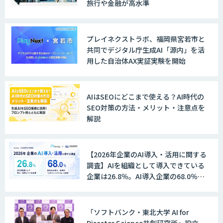
旅行や金融が高水準
LINE WORKS AiNote
プレイネクストラボ、福岡県宮若市と
共同でデジタル庁生成AI「源内」を活
用した自治体AX実証実験を開始
Explaza 生成AI Partner｜AIエージェン
ト
AIはSEOにどこまで使える？AI時代の
SEO対策の方法・メリット・注意点を
解説
GENIEE SFA/CRM
【2026年企業のAI導入・活用に関する
調査】AIを組織として導入できている
WAN-RECORD Plus
企業は26.8％。AI導入企業の68.0％
が、自社でのAI導入・活用は「上手く
いっている」と回答
「ソフトバンク・東北大学 AI for
Explaza 生成AI Partner | AX
Disaster Science共創研究所」設立。