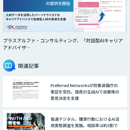
法人向けAIエージェント「OfficeAI社
員」
2層ナレッジ×AIで顧客コミュニケーシ
ョンを効率化「ZEROCK」
プラスアルファ・コンサルティング、「対話型AIキャリア
アドバイザ…
＜Dify活用＞AIエージェントDRIVE
関連記事
Preferred Networksが防衛装備庁の
戦略策定から実装まで一気通貫のAIエー
実証を受託。国産の生成AIで自衛隊の
ジェント開発
意思決定を支援
WARP NEXT
電通デジタル、購買行動におけるAI活
用実態調査を実施。相談率は約3割で