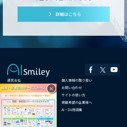
Dify開発支援
詳細はこちら
PATPOST
貴社専用ナレッジAI構築
運営会社
個人情報の取り扱い
展示会の名刺を商談に変える
「GenLead」
×
よくある質問
お問い合わせ
メールマガジン登録
サイトの使い方
情報提供はこちらから
掲載希望の企業様へ
AI企業一覧
AI・DX用語集
RAG技術研修
サイトマップ