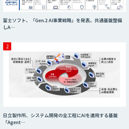
フィジカルAI・AIロボット向け教師デー
富士ソフト、「Gen.2 AI事業戦略」を発表。共通基盤整備
タ収集・作成
しA…
SaaS・サブスク向け収益管理プラット
フォーム「ソアスク」
JOINT AI Flow byGMO
Teachme Biz
日立製作所、システム開発の全工程にAIを適用する基盤
「Agent…
AIR-NEXUS