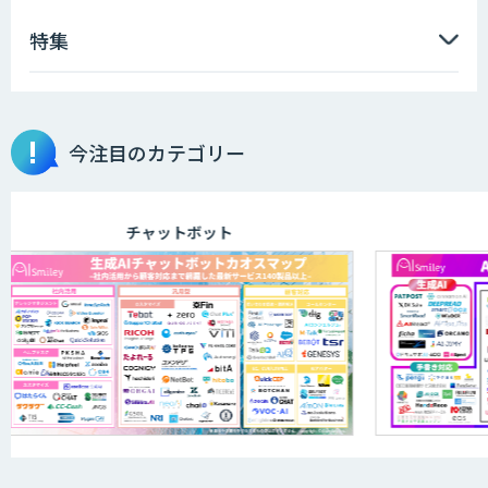
特集
AIエンジニアアカデミー（バイブコーデ
ィング研修）
今注目のカテゴリー
aiDAPTIV+
チャットボット
ELYZA Works with KDDI
JAPAN AI KNOWLEDGE
医療文書作成を効率化する生成
AI「OPTiM AI ホスピタル」