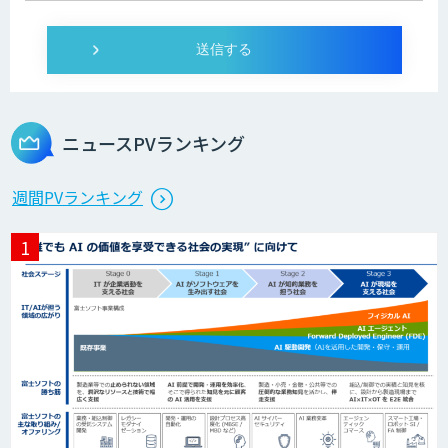
imprai ezKotae
ログミーツ powered by GPT-4
ニュースPVランキング
Microcosm×AIエンジニアでオンプレミ
週間PVランキング
スのAI導入支援サービス
生成AI活用 1day ブートキャンプ
データ分析エージェント