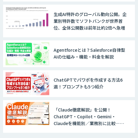
WARP NEXT
生成AI特許のグローバル動向公開。企
業別特許数でソフトバンクが世界首
位、全体公開数は前年比約2倍へ急増
LINE WORKS AiNote
Agentforceとは？Salesforce自律型
AIの仕組み・機能・料金を解説
Explaza 生成AI Partner｜AIエージェン
ト
ChatGPTでパワポを作成する方法6
選！プロンプトも5つ紹介
GENIEE SFA/CRM
「Claude徹底解説」を公開！
ChatGPT・Copilot・Gemini・
WAN-RECORD Plus
Claudeを機能別／業務別に比較―自
社に合う生成AIの選び方がわかる実践
ガイド