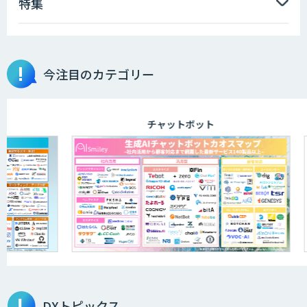
特集
AIエンジニアアカデミー（バイブコーデ
ィング研修）
今注目のカテゴリー
aiDAPTIV+
チャットボット
アリストルの法人向けAI研修
ELYZA Works with KDDI
JAPAN AI KNOWLEDGE
DXトピックス