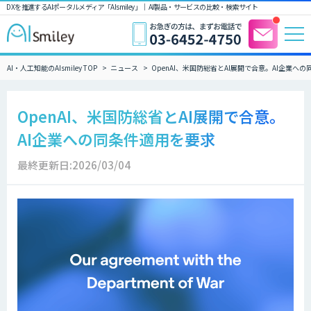
DXを推進するAIポータルメディア「AIsmiley」｜ AI製品・サービスの比較・検索サイト
AI・人工知能のAIsmiley TOP
ニュース
OpenAI、米国防総省とAI展開で合意。AI企業へ
OpenAI、米国防総省とAI展開で合意。
AI企業への同条件適用を要求
最終更新日:2026/03/04