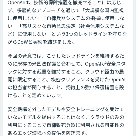
OpenAIは、技術的保障措置を撤廃することには応じ
ず、多層的なアプローチを通じて「大規模な国内監視
に使用しない」「自律兵器システムの指揮に使用しな
い」「高リスクな自動意思決定（社会信用システムな
ど）に使用しない」という3つのレッドラインを守りな
がらDoWと契約を結びました。
今回の合意では、こうしたレッドラインを維持するた
めに既存の米国法保護と合わせて、OpenAIが安全スタ
ックに対する裁量を維持すること、クラウド経由の展
開に限定すること、機密クリアランスを受けたOpenAI
の担当者が関与すること、契約上の強い保護措置を設
けることを定めています。
安全機構を外したモデルや安全トレーニングを受けて
いないモデルを提供することはなく、クラウドのみの
利用にすることで自律致死兵器に利用される可能性の
あるエッジ環境への提供を防ぎます。