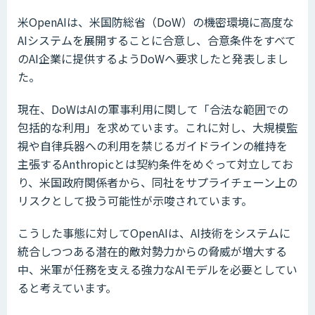
米OpenAIは、米国防総省（DoW）の機密環境に高度な
AIシステムを展開することに合意し、合意条件をすべて
のAI企業に提供するようDoWへ要求したと発表しまし
た。
現在、DoWはAIの軍事利用に関して「合法な範囲での
包括的な利用」を求めています。これに対し、大規模監
視や自律兵器への利用を禁じるガイドラインの維持を
主張するAnthropicとは契約条件をめぐって対立してお
り、米国政府関係者から、同社をサプライチェーン上の
リスクとして扱う可能性が示唆されています。
こうした事態に対してOpenAIは、AI技術をシステムに
統合しつつある潜在的敵対勢力からの脅威が増大する
中、米軍が任務を支える強力なAIモデルを必要としてい
ると考えています。