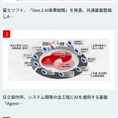
「AI課題の⽬利き」コンサルティングサ
富士ソフト、「Gen.2 AI事業戦略」を発表。共通基盤整備
ービス
しA…
フィジカルAI・AIロボット向け教師デー
タ収集・作成
SaaS・サブスク向け収益管理プラット
フォーム「ソアスク」
JOINT AI Flow byGMO
日立製作所、システム開発の全工程にAIを適用する基盤
「Agent…
Teachme Biz