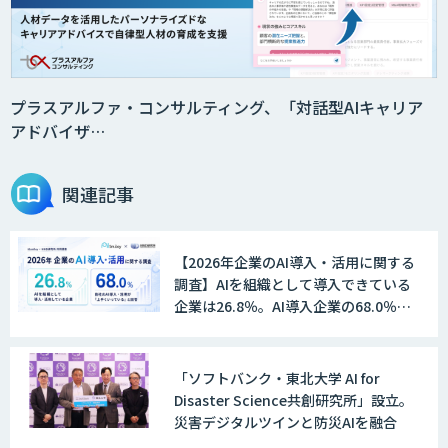
法人向けAIエージェント「OfficeAI社
員」
プラスアルファ・コンサルティング、「対話型AIキャリア
アドバイザ…
2層ナレッジ×AIで顧客コミュニケーシ
ョンを効率化「ZEROCK」
関連記事
【2026年企業のAI導入・活用に関する
＜Dify活用＞AIエージェントDRIVE
調査】AIを組織として導入できている
企業は26.8％。AI導入企業の68.0％
が、自社でのAI導入・活用は「上手く
いっている」と回答
戦略策定から実装まで一気通貫のAIエー
「ソフトバンク・東北大学 AI for
ジェント開発
Disaster Science共創研究所」設立。
災害デジタルツインと防災AIを融合