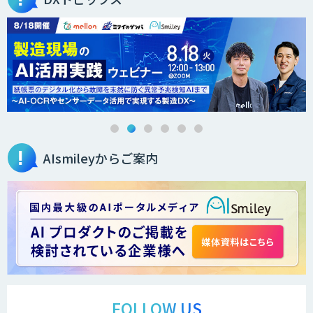
医療文書作成を効率化する生成
AI「OPTiM AI ホスピタル」
オーダーメイドAI人材育成研修
AIsmileyからご案内
Brain Plus for Sales
データ分析/AI開発/コンサルティング
Docify（ドシファイ）
FOLLOW US