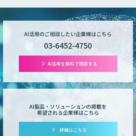
Explaza 生成AI Partner | AX
AI活用のご相談したい企業様はこちら
Wanderlust RAG コンシェルジュ
03-6452-4750
AI活用を無料で相談する
POPstation
業務特化型AIエージェントの開発支援
「業務AIプロ」
AI製品・ソリューションの掲載を
希望される企業様はこちら
Dify導入支援
詳細はこちら