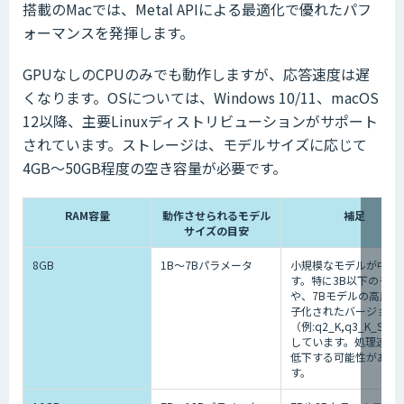
搭載のMacでは、Metal APIによる最適化で優れたパフ
ォーマンスを発揮します。
GPUなしのCPUのみでも動作しますが、応答速度は遅
くなります。OSについては、Windows 10/11、macOS
12以降、主要Linuxディストリビューションがサポート
されています。ストレージは、モデルサイズに応じて
4GB〜50GB程度の空き容量が必要です。
RAM容量
動作させられるモデル
補足
サイズの目安
8GB
1B〜7Bパラメータ
小規模なモデルが中心
す。特に3B以下のモデ
や、7Bモデルの高度に
子化されたバージョン
（例:q2_K,q3_K_S）
しています。処理速度
低下する可能性があり
す。