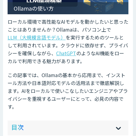
Ollamaの使い方
ローカル環境で高性能なAIモデルを動かしたいと思った
ことはありませんか？Ollamaは、パソコン上で
LLM（大規模言語モデル）
を実行するためのツールと
して利用されています。クラウドに依存せず、プライバ
シーを確保しながら、
ChatGPT
のようなAI機能をロー
カルで利用できる魅力があります。
この記事では、Ollamaの基本から応用まで、インスト
ール方法や日本語対応モデルの活用法まで徹底解説し
ます。AIをローカルで使いこなしたいエンジニアやプラ
イバシーを重視するユーザーにとって、必見の内容で
す。
ow
de
目次
[
[
]
]
sh
hi