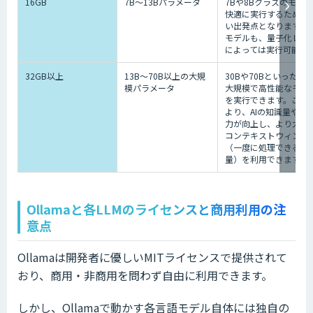
16GB
7B〜13Bパラメータ
7Bや8Bクラスのモデ
快適に実行するための
い出発点となります。1
モデルも、量子化レベ
によっては実行可能で
32GB以上
13B〜70B以上の大規
30Bや70Bといった、
模パラメータ
大規模で高性能なモデ
を実行できます。これ
より、AIの知識量や推
力が向上し、より大き
コンテキストウィンド
（一度に処理できる情
量）を利用できます。
Ollamaと各LLMのライセンスと商用利用の注
意点
Ollamaは開発者に優しいMITライセンスで提供されて
おり、商用・非商用を問わず自由に利用できます。
しかし、Ollamaで動かす各言語モデル自体には独自の