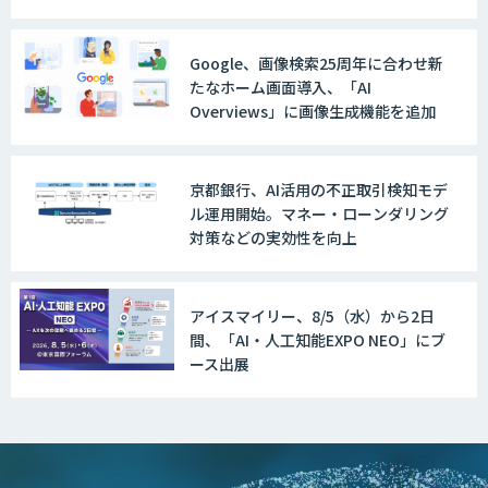
AIカメラ「GAUDi EYE」
Google、画像検索25周年に合わせ新
たなホーム画面導入、「AI
AI・DXコンサルティング伴走支援サービ
Overviews」に画像生成機能を追加
ス
京都銀行、AI活用の不正取引検知モデ
ル運用開始。マネー・ローンダリング
FUNNELシリーズ
対策などの実効性を向上
アイスマイリー、8/5（水）から2日
AI受託開発（データ分析・画像認識）
間、「AI・人工知能EXPO NEO」にブ
ース出展
低コスト・短納期のAI受託開発