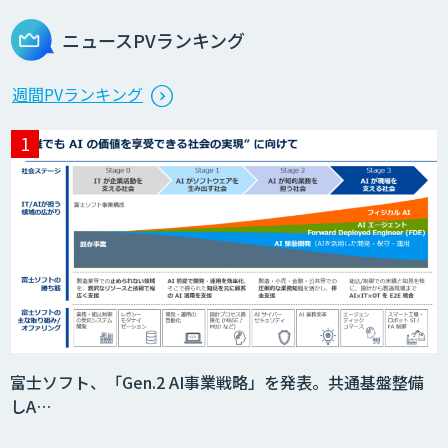
ニュースPVランキング
StellaController 2.0
週間PVランキング
検図・照査AI
積算AI
ID ZERO（アイディーゼロ）
富士ソフト、「Gen.2 AI事業戦略」を発表。共通基盤整備
しA…