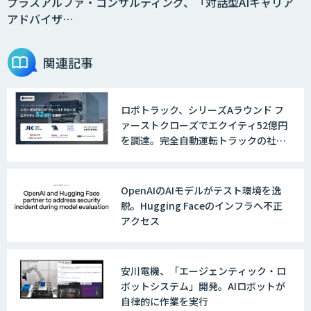
プラスアルファ・コンサルティング、「対話型AIキャリア
アドバイザ…
AI・データ活用コンサルティング・受託
開発支援
関連記事
ロボトラック、シリーズAラウンド フ
物流チェッカー
ァーストクローズでエクイティ52億円
を調達。完全自動運転トラックの社会
実装に向けた開発・実証を推進
AI 受託開発・導入支援
OpenAIのAIモデルがテスト環境を逸
脱。Hugging Faceのインフラへ不正
アクセス
TERAS AIカメラソリューション
安川電機、「エージェンティック・ロ
ボットシステム」開発。AIロボットが
自律的に作業を実行