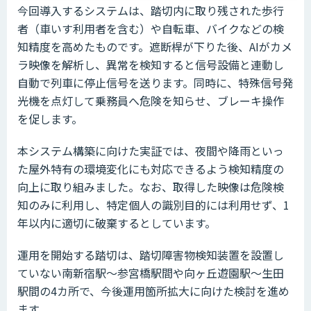
今回導入するシステムは、踏切内に取り残された歩行
者（車いす利用者を含む）や自転車、バイクなどの検
知精度を高めたものです。遮断桿が下りた後、AIがカメ
ラ映像を解析し、異常を検知すると信号設備と連動し
自動で列車に停止信号を送ります。同時に、特殊信号発
光機を点灯して乗務員へ危険を知らせ、ブレーキ操作
を促します。
本システム構築に向けた実証では、夜間や降雨といっ
た屋外特有の環境変化にも対応できるよう検知精度の
向上に取り組みました。なお、取得した映像は危険検
知のみに利用し、特定個人の識別目的には利用せず、1
年以内に適切に破棄するとしています。
運用を開始する踏切は、踏切障害物検知装置を設置し
ていない南新宿駅～参宮橋駅間や向ヶ丘遊園駅～生田
駅間の4カ所で、今後運用箇所拡大に向けた検討を進め
ます。