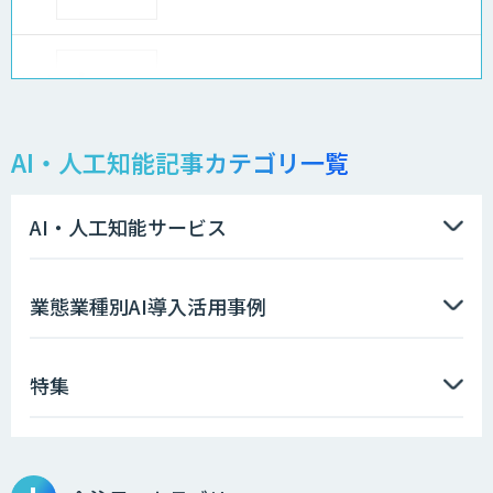
地理空間DX ソリューション
AI・人工知能記事カテゴリ一覧
製造業特化型オーダーメイドAI開発（知
財/FMEA/電気回路/CAD/外観検査）
AI・人工知能サービス
ソフトクリエイトのAI開発サービス
業態業種別AI導入活用事例
特集
AIポチっと