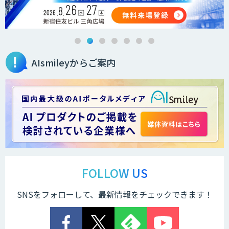
３次元計測アプリRulerless
AIsmileyからご案内
AIカメラ搭載ドライブレコーダー「VIA
Mobile360 D700」
LINE WORKS PaperOn
製造業特化の図面DXサービス「図面ベー
ス」
FOLLOW US
SNSをフォローして、最新情報をチェックできます！
TIGEREYE AGENT