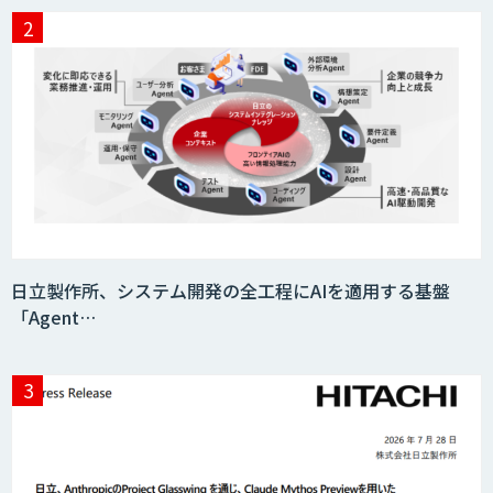
Video Questor
身体・動作解析AIソリューション
映像解析ソリューション kizkia
日立製作所、システム開発の全工程にAIを適用する基盤
「Agent…
消耗品管理クラウド
生成AIの業務活用は「Safe AI
Gateway」