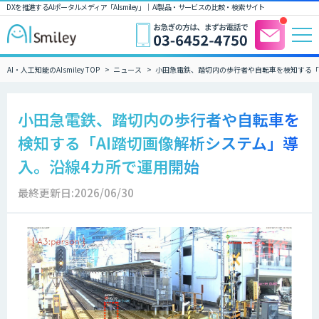
DXを推進するAIポータルメディア「AIsmiley」｜ AI製品・サービスの比較・検索サイト
AI・人工知能のAIsmiley TOP
ニュース
小田急電鉄、踏切内の歩行者や自転車を検知する「
小田急電鉄、踏切内の歩行者や自転車を
検知する「AI踏切画像解析システム」導
入。沿線4カ所で運用開始
最終更新日:2026/06/30