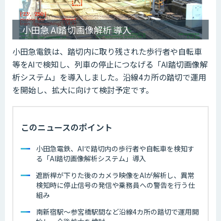
小田急 AI踏切画像解析 導入
小田急電鉄は、踏切内に取り残された歩行者や自転車
等をAIで検知し、列車の停止につなげる「AI踏切画像解
析システム」を導入しました。沿線4カ所の踏切で運用
を開始し、拡大に向けて検討予定です。
このニュースのポイント
小田急電鉄、AIで踏切内の歩行者や自転車を検知す
る「AI踏切画像解析システム」導入
遮断桿が下りた後のカメラ映像をAIが解析し、異常
検知時に停止信号の発信や乗務員への警告を行う仕
組み
南新宿駅～参宮橋駅間など沿線4カ所の踏切で運用開