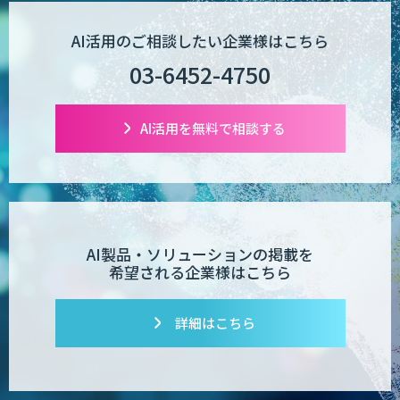
【現場に特化したAI】映像解析・画像解
AI活用のご相談したい企業様はこちら
析総合ソリューション
03-6452-4750
comipro AI
AI活用を無料で相談する
デジパーク
AI製品・ソリューションの掲載を
希望される企業様はこちら
デジフロー
詳細はこちら
コンクリート劣化検出 画像処理技術
SciCS