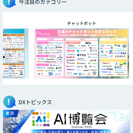
今注目のカテゴリー
TDSEEye
チャットボット
APTOのAI受託開発
高性能・省電力を両立した小型AIゲート
ウェイ「ARTiGO A5000」
アラヤの画像認識AIソリューション
DXトピックス
高性能 AI エンジン搭載エッジシステム
「VAB-5000」