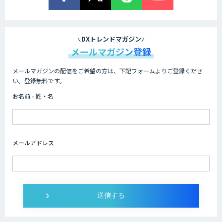
顔認証・物体検出向け画像データ販売サ
ービス
DXトレンドマガジン
メールマガジン登録
メールマガジンの配信をご希望の方は、下記フォームよりご登録くださ
Asteria AIoT Suite｜Gravio – 画像認識
い。登録無料です。
AI活用サービス
お名前 - 姓・名
画像解析・デジタルツイン領域のAI開発
メールアドレス
AI開発・伴走支援・内製化支援
オーダーメイドAI開発