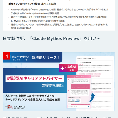
スマート工場ソリューションkizkia-
Meter
日立製作所、「Claude Mythos Preview」を用い…
Preferred Networks Visual Inspection
サテライトAI
音声・画像・動画データセット販売・収
集
法人向けAIドライブレコーダー「ナウ
ト」