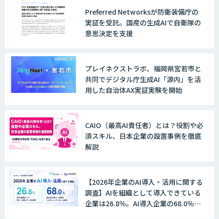
Preferred Networksが防衛装備庁の
実証を受託。国産の生成AIで自衛隊の
意思決定を支援
プレイネクストラボ、福岡県宮若市と
共同でデジタル庁生成AI「源内」を活
用した自治体AX実証実験を開始
CAIO（最高AI責任者）とは？役割や必
須スキル、日本企業の設置事例を徹底
解説
【2026年企業のAI導入・活用に関する
調査】AIを組織として導入できている
企業は26.8％。AI導入企業の68.0％
が、自社でのAI導入・活用は「上手く