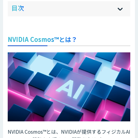
ow
de
目次
[
[
]
]
sh
hi
NVIDIA Cosmos™とは？
NVIDIA Cosmos™とは、NVIDIAが提供するフィジカルAI