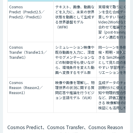
Cosmos
テキスト、画像、動画な
実環境で取りにくい
Predict（Predict2.5／
どを入力に、未来の世界
ンを含む合成データ
Predict2／Predict1）
状態を動画として生成す
意しやすい Text2Ima
る世界基盤モデル
Video2Worldなど用
（WFM）
合わせて推論できる 
習（post-training）
メイン適応を行える
Cosmos
シミュレーション映像や
同一シーンを多様な
Transfer（Transfer2.5／
既存動画を入力に、深度
候・照明・背景に展
Transfer1）
やセグメンテーションな
きる Sim2Realの前
どの制御信号も使いなが
として見た目の差を
ら、環境条件を変えた動
やすい 学習用データ
画へ変換するモデル群
リエーションを増や
Cosmos
映像や画像を理解し、物
生成データのチェッ
Reason（Reason2／
理世界の状況に関する質
説明付けに使える 危
Reason1）
問応答や推論を行うビジ
知や物理的整合性の
ョン言語モデル（VLM）
など、評価工程を支
きる 映像解析の前処
検証にも活用しやす
Cosmos Predict、Cosmos Transfer、Cosmos Reason