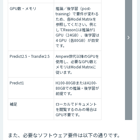
GPU数・メモリ
推論／後学習（post-
training）で要件が変わる
ため、各Model Matrixを
参照してください。例と
してReason1は推論が1
GPU（24GB）、後学習は
4 GPU（各80GB）が目安
です。
Predict2.5・Transfer2.5
Ampere世代以降のGPUを
使用し、必要なGPU数と
メモリはModel Matrixに
従います。
Predict1
H100-80GBまたはA100-
80GBでの推論・後学習が
前提です。
補足
ローカルでドキュメント
を閲覧するのみの場合は
GPU不要です。
また、必要なソフトウェア要件は以下の通りです。