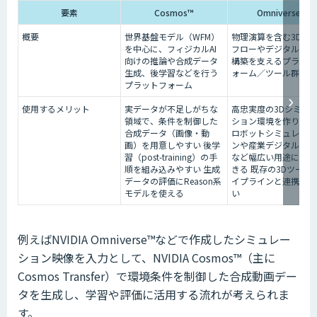
要素
Cosmos™
Omniverse™
概要
世界基盤モデル（WFM）
物理演算を含む3Dワ
を中心に、フィジカルAI
フローやデジタルツイ
向けの推論や合成データ
構築を支えるプラット
生成、後学習などを行う
ォーム／ツール群
プラットフォーム
使用するメリット
実データが不足しがちな
高忠実度の3Dシミュ
領域で、条件を制御した
ション環境を作りやす
合成データ（画像・動
ロボットシミュレーシ
画）を用意しやすい 後学
ンや産業デジタルツイ
習（post-training）の手
など幅広い用途に展開
順を組み込みやすい 生成
きる 既存の3Dツール
データの評価にReason系
イプラインと連携しや
モデルを使える
い
例えばNVIDIA Omniverse™などで作成したシミュレー
ション映像を入力として、NVIDIA Cosmos™（主に
Cosmos Transfer）で環境条件を制御した合成動画デー
タを生成し、学習や評価に活用する流れが考えられま
す。