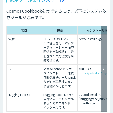
Cosmos Cookbookを実行するには、以下のシステム依
存ツールが必要です。
項目
概要
インストール方法
pkgx
CLIツールのインストー
brew install pkgx
ルと管理を行うパッケ
ージマネージャー 依存
関係を自動解決し、分
離された実行環境を構
築できます。
uv
高速なPythonパッケー
curl -LsSf
ジインストーラー兼依
https://astral.sh/uv/insta
存関係解決ツール pipよ
り高速で再現性の高い
環境構築が可能です。
Hugging Face CLI
Hugging Face Hubから
uv tool install -U
学習済みモデルを取得
“huggingface_hub[cli]”
するためのコマンドラ
hf auth login
インツールです。