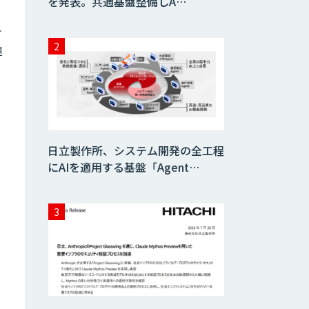
を発表。共通基盤整備しA…
テ
連
日立製作所、システム開発の全工程
にAIを適用する基盤「Agent…