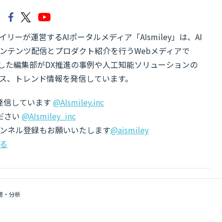
リーが運営するAIポータルメディア「AIsmiley」は、AI
ンテンツ配信とプロダクト紹介を行うWebメディアで
有した編集部がDX推進の事例や人工知能ソリューションの
ス、トレンド情報を発信しています。
でも発信しています
@AIsmiley.inc
ださい
@AIsmiley_inc
チャンネル登録もお願いいたします
@aismiley
る
用・分析