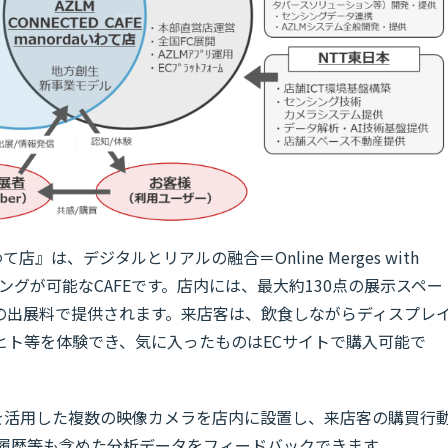
daいわて店』は、デジタルとリアルの融合＝Online Merges with
ティングが可能なCAFEです。店内には、最大約130点の展示スペー
位の出展料で提供されます。来店客は、飲食しながらディスプレ
ヒト等を体験でき、気に入ったものはECサイトで購入可能で
ンを活用した複数の映像カメラを店内に設置し、来店客の購買行
入履歴等も含めた分析データをフィードバックできます。