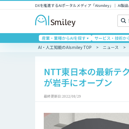
DXを推進するAIポータルメディア「AIsmiley」｜ A
検
索:
産業・業種からAIを探す
サービス・技術から
AI・人工知能のAIsmiley TOP
ニュース
NTT東日本の最新テ
が岩手にオープン
最終更新日:2022/08/29