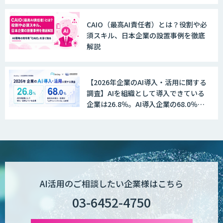
CAIO（最高AI責任者）とは？役割や必
須スキル、日本企業の設置事例を徹底
WAN-RECORD Plus
解説
【2026年企業のAI導入・活用に関する
Explaza 生成AI Partner | AX
調査】AIを組織として導入できている
企業は26.8％。AI導入企業の68.0％
が、自社でのAI導入・活用は「上手く
いっている」と回答
Wanderlust RAG コンシェルジュ
POPstation
AI活用のご相談したい企業様はこちら
03-6452-4750
業務特化型AIエージェントの開発支援