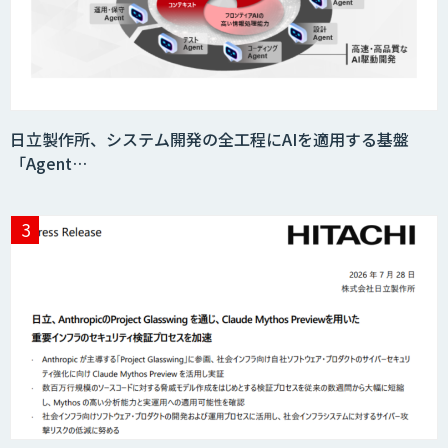
Teachme Biz
日立製作所、システム開発の全工程にAIを適用する基盤
「Agent…
AIR-NEXUS
Acompany セキュアチャット
AI価格調査ツールSmapra