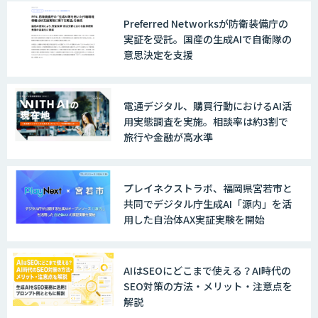
Preferred Networksが防衛装備庁の
戦略策定から実装まで一気通貫のAIエー
実証を受託。国産の生成AIで自衛隊の
ジェント開発
意思決定を支援
WARP NEXT
電通デジタル、購買行動におけるAI活
用実態調査を実施。相談率は約3割で
旅行や金融が高水準
LINE WORKS AiNote
プレイネクストラボ、福岡県宮若市と
共同でデジタル庁生成AI「源内」を活
用した自治体AX実証実験を開始
Explaza 生成AI Partner｜AIエージェン
ト
AIはSEOにどこまで使える？AI時代の
SEO対策の方法・メリット・注意点を
解説
GENIEE SFA/CRM