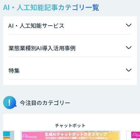
AI・人工知能記事カテゴリ一覧
LLMOチェキ
AI・人工知能サービス
AIエージェント開発支援
業態業種別AI導入活用事例
特集
AIエンジニアアカデミー（バイブコーデ
ィング研修）
今注目のカテゴリー
aiDAPTIV+
チャットボット
ELYZA Works with KDDI