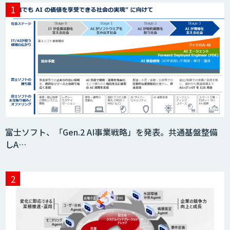
データ分析エージェント
「AI課題の⽬利き」コンサルティングサ
ービス
フィジカルAI・AIロボット向け教師デー
富士ソフト、「Gen.2 AI事業戦略」を発表。共通基盤整備
タ収集・作成
しA…
SaaS・サブスク向け収益管理プラット
フォーム「ソアスク」
JOINT AI Flow byGMO