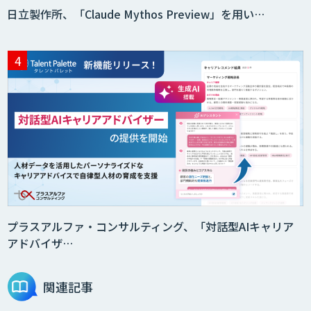
日立製作所、「Claude Mythos Preview」を用い…
secondz Agentsense
Smart Search
法人向けAIエージェント「OfficeAI社
員」
2層ナレッジ×AIで顧客コミュニケーシ
ョンを効率化「ZEROCK」
プラスアルファ・コンサルティング、「対話型AIキャリア
アドバイザ…
＜Dify活用＞AIエージェントDRIVE
関連記事