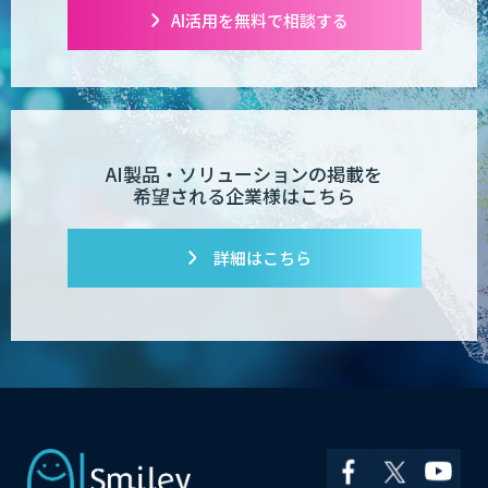
「業務AIプロ」
AI活用を無料で相談する
Dify導入支援
AI製品・ソリューションの掲載を
希望される企業様はこちら
Dify開発支援
詳細はこちら
PATPOST
貴社専用ナレッジAI構築