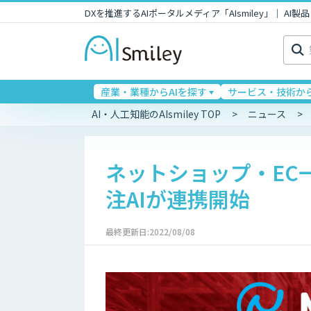
DXを推進するAIポータルメディア「AIsmiley」｜ A
検
索:
産業・業種からAIを探す
サービス・技術から
AI・人工知能のAIsmiley TOP
ニュース
ネットショップ・EC
注AIが連携開始
最終更新日:2022/08/08