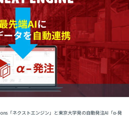
actions「ネクストエンジン」と東京大学発の自動発注AI「α-発