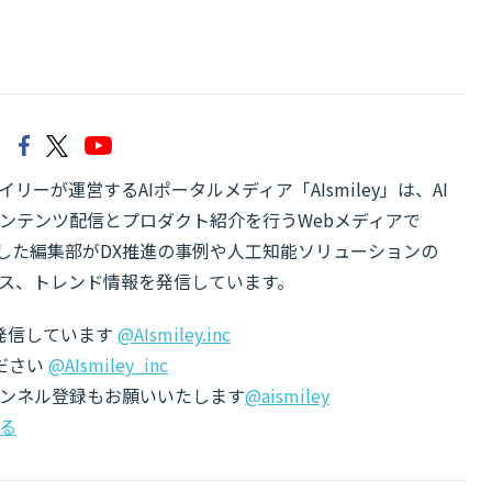
リーが運営するAIポータルメディア「AIsmiley」は、AI
ンテンツ配信とプロダクト紹介を行うWebメディアで
有した編集部がDX推進の事例や人工知能ソリューションの
ス、トレンド情報を発信しています。
でも発信しています
@AIsmiley.inc
ださい
@AIsmiley_inc
チャンネル登録もお願いいたします
@aismiley
る