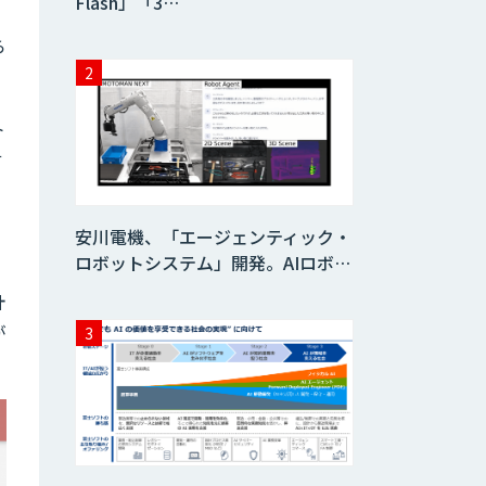
Flash」「3…
ら
ト
サ
安川電機、「エージェンティック・
ロボットシステム」開発。AIロボ…
計
が