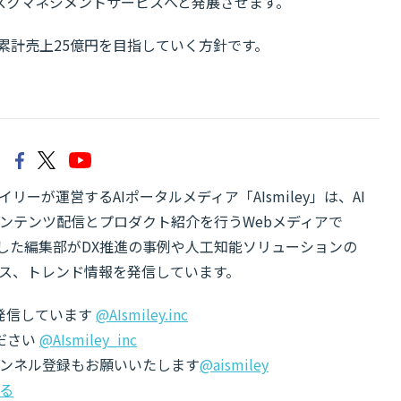
スクマネジメントサービスへと発展させます。
に累計売上25億円を目指していく方針です。
リーが運営するAIポータルメディア「AIsmiley」は、AI
ンテンツ配信とプロダクト紹介を行うWebメディアで
有した編集部がDX推進の事例や人工知能ソリューションの
ス、トレンド情報を発信しています。
でも発信しています
@AIsmiley.inc
ださい
@AIsmiley_inc
チャンネル登録もお願いいたします
@aismiley
る