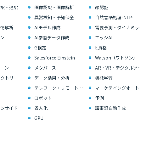
翻訳・通訳
画像認識・画像解析
顔認証
異常検知・予知保全
自然言語処理-NLP-
感情解析
AIモデル作成
需要予測・ダイ
ン
AI学習データ作成
エッジAI
G検定
E資格
Salesforce Einstein
Watson（ワトソン）
ーン
メタバース
AR・VR・デジタル
ァクトリー
データ活用・分析
機械学習
テレワーク・リモートワーク
マーケテイングオー
ロボット
予測
営業支援・インサイドセールス
省人化
議事録自動作成
GPU