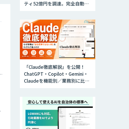
ティ52億円を調達。完全自動運
転トラックの社会実装に向けた
開発・実証を推進
「Claude徹底解説」を公開！
ChatGPT・Copilot・Gemini・
ナミックプライシング
Claudeを機能別／業務別に比較
―自社に合う生成AIの選び方が
わかる実践ガイド
ツイン