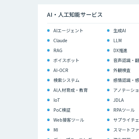
AI・人工知能サービス
AIエージェント
生成AI
Claude
LLM
RAG
DX推進
ボイスボット
音声認識・
AI-OCR
外観検査
検索システム
感情認識・
AI人材育成・教育
アノテーショ
IoT
JDLA
PoC検証
RPAツール
Web接客ツール
サプライチェ
MI
スマートフ