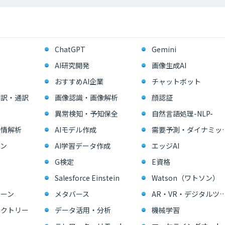
ChatGPT
Gemini
AI研究開発
画像生成AI
おすすめAI企業
チャットボット
翻訳・通訳
画像認識・画像解析
顔認証
異常検知・予知保全
自然言語処理-NLP-
感情解析
AIモデル作成
需要予測・ダイ
ン
AI学習データ作成
エッジAI
G検定
E資格
Salesforce Einstein
Watson（ワトソン）
ーン
メタバース
AR・VR・デジタル
ァクトリー
データ活用・分析
機械学習