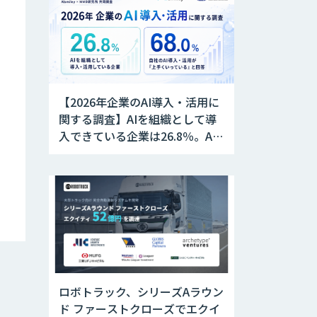
【2026年企業のAI導入・活用に
関する調査】AIを組織として導
入できている企業は26.8％。AI
導入企業の68.0％が、自社での
AI導入・活用は「上手くいって
いる」と回答
ロボトラック、シリーズAラウン
ド ファーストクローズでエクイ