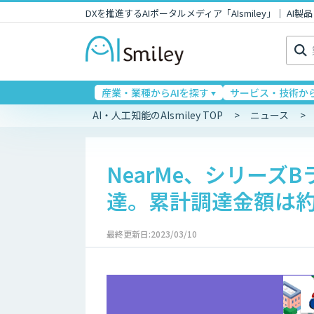
DXを推進するAIポータルメディア「AIsmiley」｜ A
検
索:
産業・業種からAIを探す
サービス・技術から
AI・人工知能のAIsmiley TOP
ニュース
NearMe、シリーズ
達。累計調達金額は約
最終更新日:2023/03/10