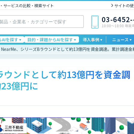
I製品・サービスの比較・検索サイト
サイトの使
03-6452
10:00〜18:00 年
AIを探す
目的・課題からAIを探す
導入事例
ニュース
NearMe、シリーズBラウンドとして約13億円を資金調達。累計調達金
Bラウンドとして約13億円を資金調
23億円に