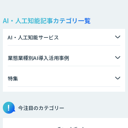
AIエージェント開発支援
AI・人工知能記事カテゴリ一覧
データ分析/AI開発/コンサルティング
AI・人工知能サービス
生成AI活用 1day ブートキャンプ
業態業種別AI導入活用事例
特集
「AI課題の⽬利き」コンサルティングサ
ービス
物品輸出から留学生・研究者のバックチ
今注目のカテゴリー
ェックまで自動化。輸出管理
AI「TRAFEED」