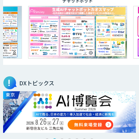
チャットボット
AI受託開発ソリューション
200万円から！PoC伴走支援
WARP NEXT
DXトピックス
Explaza 生成AI Partner | AX
Wanderlust RAG コンシェルジュ