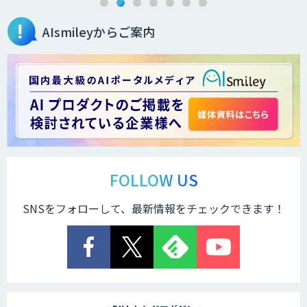
AIsmileyからご案内
Dify導入支援
Dify開発支援
貴社専用ナレッジAI構築
FOLLOW US
SNSをフォローして、最新情報をチェックできます！
異常検知AI
需要予測＋業務最適化AIシステム
『KISS』