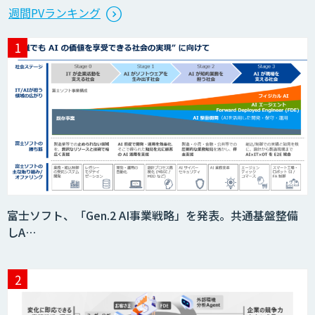
JAPAN AI CONSULTING
週間PVランキング
帳票読み取り・自動仕訳AIエージェント
RAG Ready Converter
m2view
富士ソフト、「Gen.2 AI事業戦略」を発表。共通基盤整備
しA…
ローカル対応文書管理AIシステム
Galaxy-Eye Episode