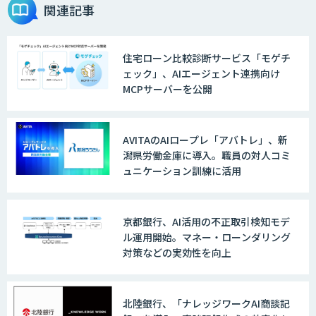
実践型AI活用研修サービス
関連記事
住宅ローン比較診断サービス「モゲチ
AI新規事業企画・開発支援
ェック」、AIエージェント連携向け
MCPサーバーを公開
法人向け生成AIチャットサービス「ナレ
AVITAのAIロープレ「アバトレ」、新
フルチャット」
潟県労働金庫に導入。職員の対人コミ
ュニケーション訓練に活用
オーダーメイドAI開発
京都銀行、AI活用の不正取引検知モデ
ル運用開始。マネー・ローンダリング
対策などの実効性を向上
検図・照査AI
北陸銀行、「ナレッジワークAI商談記