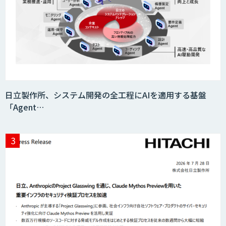
MµgenGAI
AI DX Partner
日立製作所、システム開発の全工程にAIを適用する基盤
「Agent…
AI Worker
【営業特化】AIエージェント構築サービ
ス
AI Canvas