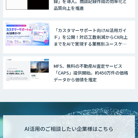
録」を導入。商談記録作成の効率化と
品質向上を推進
積算AI
「カスタマーサポート向けAI活用ガイ
『AI』AI・ChatGPTのビジネス活用を戦
ド」を公開！対応工数削減からCX向上
略立案から開発・運用までご支援
までをAIで実現する業務別ユースケー
ス集
MFS、無料の不動産AI査定サービス
GAIコンサルティング
「CAPS」提供開始。約450万件の価格
データから価値を推定
生成AI活用コンサルティング
（BREEZE）
imprai（インプライ）
AI活用のご相談したい企業様はこちら