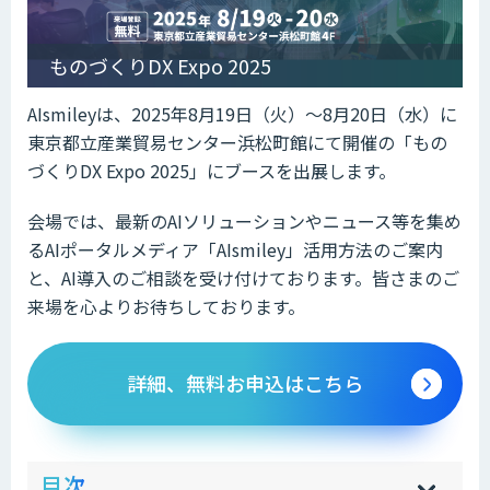
ものづくりDX Expo 2025
AIsmileyは、2025年8月19日（火）～8月20日（水）に
東京都立産業貿易センター浜松町館にて開催の「もの
づくりDX Expo 2025」にブースを出展します。
会場では、最新のAIソリューションやニュース等を集め
るAIポータルメディア「AIsmiley」活用方法のご案内
と、AI導入のご相談を受け付けております。皆さまのご
来場を心よりお待ちしております。
詳細、無料お申込はこちら
ow
de
目次
[
[
]
]