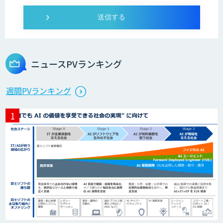
Dify導入・AIエージェント活用支援サー
ビス
ニュースPVランキング
製造業特化型オーダーメイドAI開発（知
週間PVランキング
財/FMEA/電気回路/CAD/外観検査）
異常検知AI
需要予測＋業務最適化AIシステム
『KISS』