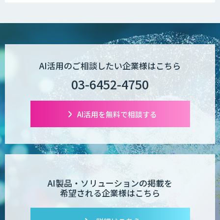
いっている」と回答
図面生成AI
AI Worker
AI活用のご相談したい企業様はこちら
03-6452-4750
【営業特化】AIエージェント構築サービ
ス
AI活用を無料で相談する
TIGEREYE AGENT
AI製品・ソリューションの掲載を
希望される企業様はこちら
AI開発・伴走支援・内製化支援