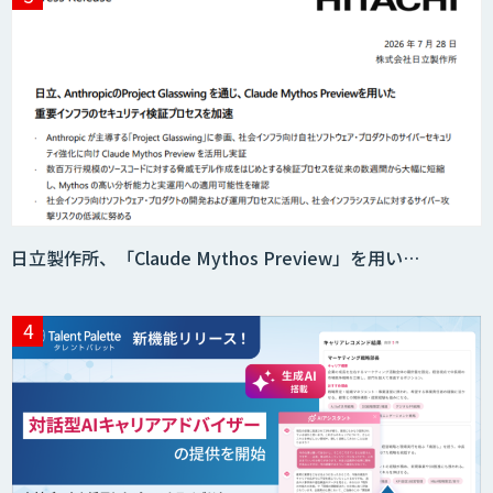
ニーズを理解する対話型AIエージェント
「AI’mON for 展示会」
Web接客を進化させる対話型AIエージェ
ント「AI’mON for WEB」
日立製作所、「Claude Mythos Preview」を用い…
AIエージェント構築支援サービス
スクレイプPro
SAT