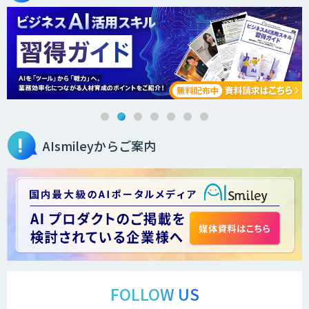
secondz Agentsense
法人向けAIエージェント「OfficeAI社
員」
AIsmileyからご案内
2層ナレッジ×AIで顧客コミュニケーシ
ョンを効率化「ZEROCK」
＜Dify活用＞AIエージェントDRIVE
戦略策定から実装まで一気通貫のAIエー
ジェント開発
FOLLOW US