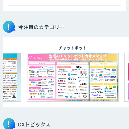
データ分析エージェント
物品輸出から留学生・研究者のバックチ
今注目のカテゴリー
ェックまで自動化。輸出管理
AI「TRAFEED」
チャットボット
JOINT AI Flow byGMO
AIR-NEXUS
営業支援/ 業務自動化 AI
DXトピックス