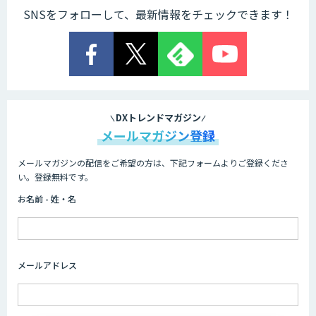
SNSをフォローして、最新情報をチェックできます！
Explaza 生成AI Partner｜AIエージェン
ト
業務特化型AIエージェントの開発支援
「業務AIプロ」
DXトレンドマガジン
メールマガジン登録
メールマガジンの配信をご希望の方は、下記フォームよりご登録くださ
Dify導入支援
い。登録無料です。
お名前 - 姓・名
Dify開発支援
メールアドレス
SELFBOT AIエージェント