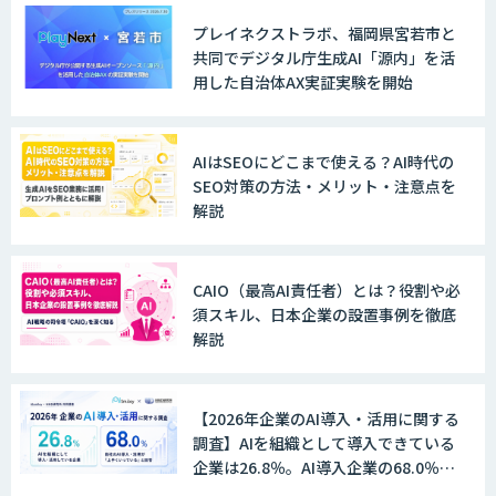
ントが自動処理します 『Knowfa（ノウ
ファ）受注AIエージェント』
プレイネクストラボ、福岡県宮若市と
共同でデジタル庁生成AI「源内」を活
用した自治体AX実証実験を開始
MANA Buddy
AIはSEOにどこまで使える？AI時代の
SEO対策の方法・メリット・注意点を
解説
データ構造化ソリューション「DX-laei」
CAIO（最高AI責任者）とは？役割や必
須スキル、日本企業の設置事例を徹底
MµgenGAI
解説
【2026年企業のAI導入・活用に関する
図面検索AI
調査】AIを組織として導入できている
企業は26.8％。AI導入企業の68.0％
が、自社でのAI導入・活用は「上手く