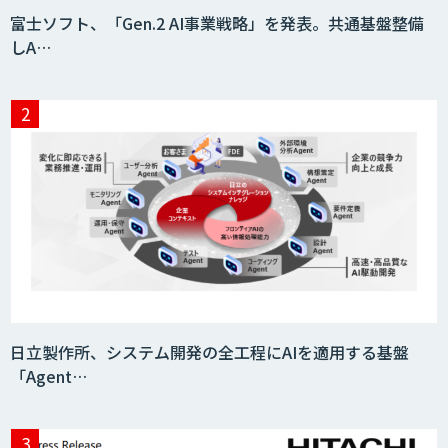
imprai ezCheck
富士ソフト、「Gen.2 AI事業戦略」を発表。共通基盤整備
しA…
JAPAN AI HR
miibo
AIエージェントコース
日立製作所、システム開発の全工程にAIを適用する基盤
「Agent…
DELTA AI AGENT システム