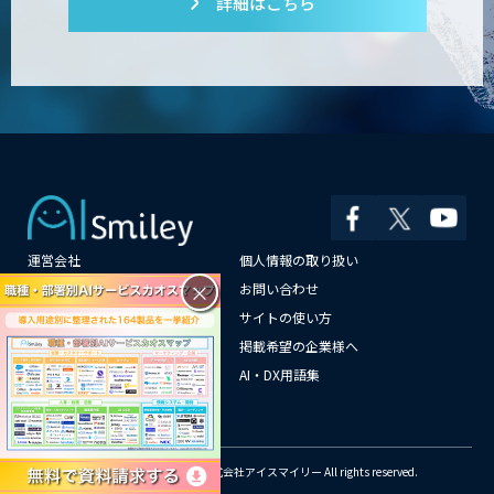
詳細はこちら
「ジンベイ AI技術実装アドバイザリー」
サービス
AI新規事業企画・開発支援
運営会社
個人情報の取り扱い
JAPAN AI AGENT
×
よくある質問
お問い合わせ
メールマガジン登録
サイトの使い方
情報提供はこちらから
掲載希望の企業様へ
AI企業一覧
AI・DX用語集
SELFBOT AIアバター
サイトマップ
© Copyright 2018-2026 株式会社アイスマイリー All rights reserved.
Automation 360 Managed Service