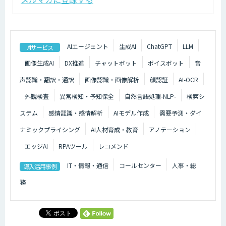
AIエージェント
生成AI
ChatGPT
LLM
AIサービス
画像生成AI
DX推進
チャットボット
ボイスボット
音
声認識・翻訳・通訳
画像認識・画像解析
顔認証
AI-OCR
外観検査
異常検知・予知保全
自然言語処理-NLP-
検索シ
ステム
感情認識・感情解析
AIモデル作成
需要予測・ダイ
ナミックプライシング
AI人材育成・教育
アノテーション
エッジAI
RPAツール
レコメンド
IT・情報・通信
コールセンター
人事・総
導入活用事例
務