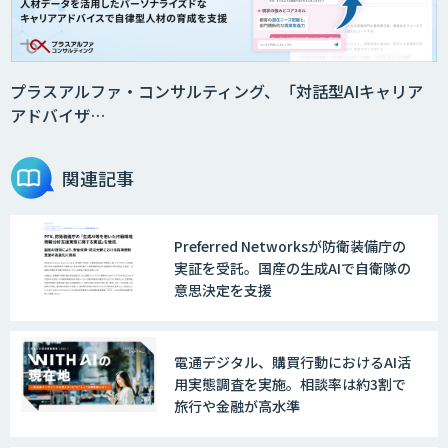
DX推進のパートナーに「ジンベイ 生成
AI・DXコンサルティング」
プラスアルファ・コンサルティング、「対話型AIキャリア
アドバイザ…
Agentforce
関連記事
Preferred Networksが防衛装備庁の
JAPAN AI SALES
実証を受託。国産の生成AIで自衛隊の
意思決定を支援
JAPAN AI MARKETING
電通デジタル、購買行動におけるAI活
用実態調査を実施。相談率は約3割で
旅行や金融が高水準
ノウハウが必要な受注業務をAIエージェ