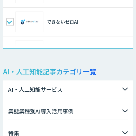
できないゼロAI
Docify（ドシファイ）
AI・人工知能記事カテゴリ一覧
STORM Platform
AI・人工知能サービス
imprai ezKotae
業態業種別AI導入活用事例
特集