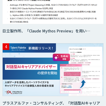
AI価格調査ツールSmapra
日立製作所、「Claude Mythos Preview」を用い…
secondz Agentsense
Smart Search
法人向けAIエージェント「OfficeAI社
員」
2層ナレッジ×AIで顧客コミュニケーシ
ョンを効率化「ZEROCK」
プラスアルファ・コンサルティング、「対話型AIキャリア