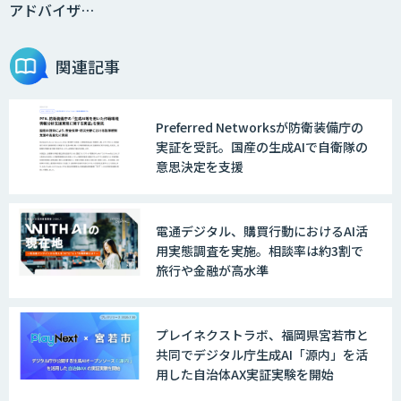
アドバイザ…
＜Dify活用＞AIエージェントDRIVE
関連記事
Preferred Networksが防衛装備庁の
戦略策定から実装まで一気通貫のAIエー
実証を受託。国産の生成AIで自衛隊の
ジェント開発
意思決定を支援
WARP NEXT
電通デジタル、購買行動におけるAI活
用実態調査を実施。相談率は約3割で
旅行や金融が高水準
LINE WORKS AiNote
プレイネクストラボ、福岡県宮若市と
共同でデジタル庁生成AI「源内」を活
用した自治体AX実証実験を開始
Explaza 生成AI Partner｜AIエージェン