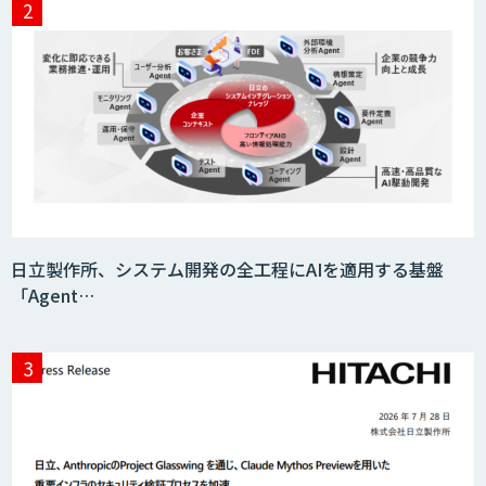
フォーム「ソアスク」
JOINT AI Flow byGMO
Teachme Biz
日立製作所、システム開発の全工程にAIを適用する基盤
「Agent…
AIR-NEXUS
Acompany セキュアチャット