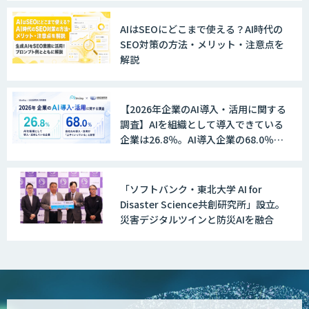
ト
AIはSEOにどこまで使える？AI時代の
SEO対策の方法・メリット・注意点を
解説
GENIEE SFA/CRM
【2026年企業のAI導入・活用に関する
調査】AIを組織として導入できている
WAN-RECORD Plus
企業は26.8％。AI導入企業の68.0％
が、自社でのAI導入・活用は「上手く
いっている」と回答
「ソフトバンク・東北大学 AI for
Explaza 生成AI Partner | AX
Disaster Science共創研究所」設立。
災害デジタルツインと防災AIを融合
Wanderlust RAG コンシェルジュ