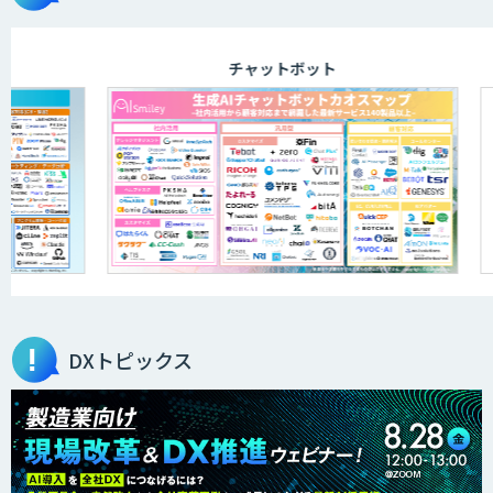
チャットボット
ELYZA Works with KDDI
JAPAN AI KNOWLEDGE
医療文書作成を効率化する生成
AI「OPTiM AI ホスピタル」
DXトピックス
オーダーメイドAI人材育成研修