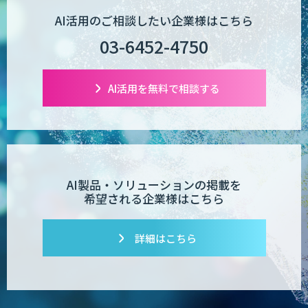
POPstation
AI活用のご相談したい企業様はこちら
03-6452-4750
業務特化型AIエージェントの開発支援
「業務AIプロ」
AI活用を無料で相談する
Dify導入支援
AI製品・ソリューションの掲載を
希望される企業様はこちら
Dify開発支援
詳細はこちら
PATPOST