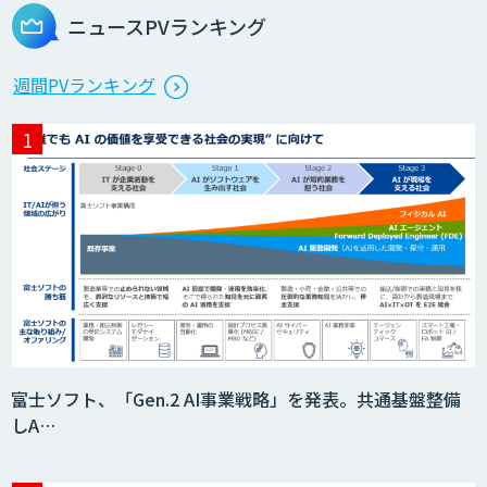
ニュースPVランキング
生成AI活用 1day ブートキャンプ
週間PVランキング
データ分析エージェント
「AI課題の⽬利き」コンサルティングサ
ービス
フィジカルAI・AIロボット向け教師デー
富士ソフト、「Gen.2 AI事業戦略」を発表。共通基盤整備
タ収集・作成
しA…
SaaS・サブスク向け収益管理プラット