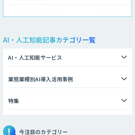
設計不明の古いシステムをAIが解析して
仕様書化「システム解析AI」
AI・人工知能記事カテゴリ一覧
LLMOチェキ
AI・人工知能サービス
AIエージェント開発支援
業態業種別AI導入活用事例
特集
AIエンジニアアカデミー（バイブコーデ
ィング研修）
今注目のカテゴリー
aiDAPTIV+