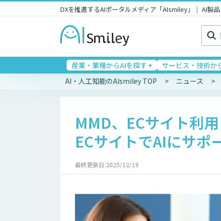
DXを推進するAIポータルメディア「AIsmiley」｜ A
検
索:
産業・業種からAIを探す
サービス・技術から
AI・人工知能のAIsmiley TOP
ニュース
MMD、ECサイト利
ECサイトでAIにサポ
最終更新日:2025/12/19