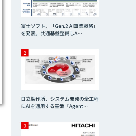
AIコール
富士ソフト、「Gen.2 AI事業戦略」
を発表。共通基盤整備しA…
imprai ezKotae
ログミーツ
powered by
GPT-4
Microcosm×AIエ
ンジニアでオンプ
レミスのAI導入支
日立製作所、システム開発の全工程
援サービス
にAIを適用する基盤「Agent…
生成AI活用 1day
ブートキャンプ