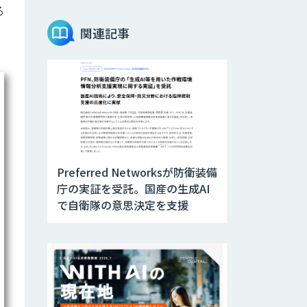
る
Teachme Biz
関連記事
AIR-NEXUS
Acompany セキ
ュアチャット
Preferred Networksが防衛装備
AI価格調査ツール
庁の実証を受託。国産の生成AI
Smapra
で自衛隊の意思決定を支援
secondz
Agentsense