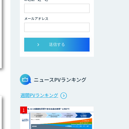
データ分析/AI開
発/コンサルティン
メールアドレス
グ
Docify（ドシファ
イ）
STORM Platform
ニュースPVランキング
Cogent AI
週間PVランキング
Cabinet
AI/DX研修