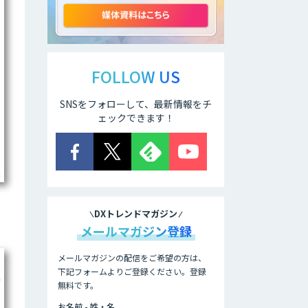
ELYZA Works
with KDDI
FOLLOW US
SNSをフォローして、最新情報をチ
JAPAN AI
KNOWLEDGE
ェックできます！
医療文書作成を効
率化する生成
AI「OPTiM AI ホ
スピタル」
DXトレンドマガジン
オーダーメイドAI
メールマガジン登録
人材育成研修
メールマガジンの配信をご希望の方は、
下記フォームよりご登録ください。登録
無料です。
Brain Plus for
Sales
お名前 - 姓・名