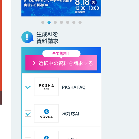
生成AIを
資料請求
全て無料！
選択中の資料を請求する
PKSHA FAQ
神対応AI
。