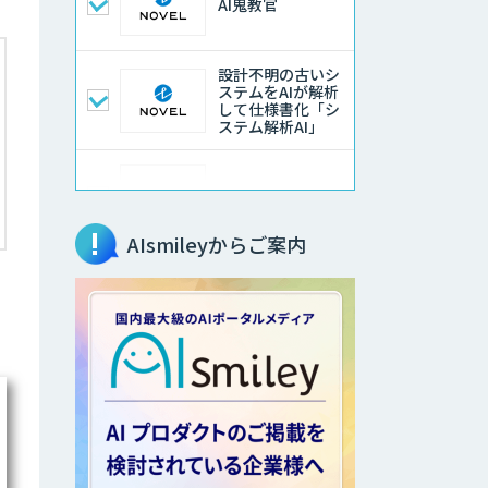
AI鬼教官
設計不明の古いシ
ステムをAIが解析
して仕様書化「シ
ステム解析AI」
LLMOチェキ
AIsmileyからご案内
AIエージェント開
発支援
AIエンジニアアカ
デミー（バイブコ
ーディング研修）
aiDAPTIV+