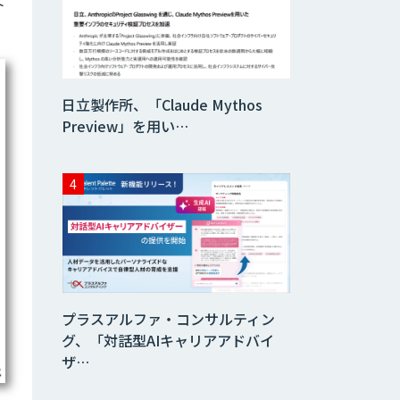
ト
データ分析エージ
ェント
「AI課題の⽬利
日立製作所、「Claude Mythos
き」コンサルティ
ングサービス
Preview」を用い…
フィジカルAI・AI
ロボット向け教師
データ収集・作成
SaaS・サブスク
向け収益管理プラ
ットフォーム「ソ
アスク」
プラスアルファ・コンサルティン
JOINT AI Flow
グ、「対話型AIキャリアアドバイ
byGMO
ザ…