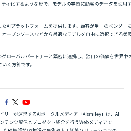
ィティ化するような形で、モデルの学習に顧客のデータを使用
たAIプラットフォームを提供します。顧客が単一のベンダー
opic、オープンソースなどから最適なモデルを自由に選択できる柔
wCなどのグローバルパートナーと緊密に連携し、独自の価値を世界中
ていく方針です。
リーが運営するAIポータルメディア「AIsmiley」は、AI
ンテンツ配信とプロダクト紹介を行うWebメディアで
有した編集部がDX推進の事例や人工知能ソリューションの