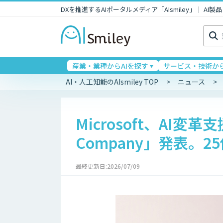
DXを推進するAIポータルメディア「AIsmiley」｜ A
検
索:
産業・業種からAIを探す
サービス・技術から
AI・人工知能のAIsmiley TOP
ニュース
Microsoft、AI変革支
Company」発表。2
最終更新日:2026/07/09