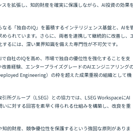
ンスを拡張し、知的財産を確実に保護しながら、AI投資の効果
なる「独自のIQ」を蓄積するインテリジェンス基盤と、AIを
求められています。さらに、両者を連携して継続的に改善し、
化するには、深い業界知識を備えた専門性が不可欠です。
Iで自社のIQを高め、市場で独自の優位性を強化することを支
改善経験、エンタープライズグレードのAIエンジニアリング
eployed Engineering）の枠を超えた成果重視の組織として機
ループ（LSEG）との協力では、LSEG WorkspaceにAI
問いに対する回答を素早く得られる仕組みを構築し、改良を重
や知的財産、競争優位性を保護するという強固な原則がありま