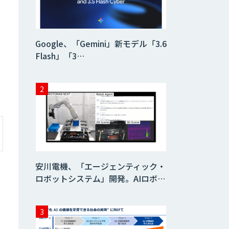
AI/DX研修
Google、「Gemini」新モデル「3.6
Flash」「3…
AIコール
imprai ezKotae
ログミーツ
powered by
GPT-4
安川電機、「エージェンティック・
ロボットシステム」開発。AIロボ…
Microcosm×AIエ
ンジニアでオンプ
レミスのAI導入支
援サービス