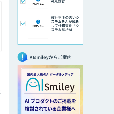
AI鬼教官
設計不明の古いシ
ステムをAIが解析
して仕様書化「シ
ステム解析AI」
LLMOチェキ
AIsmileyからご案内
AIエージェント開
発支援
AIエンジニアアカ
デミー（バイブコ
改
ーディング研修）
用
aiDAPTIV+