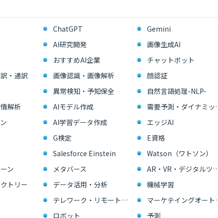
ChatGPT
Gemini
AI研究開発
画像生成AI
おすすめAI企業
チャットボット
翻訳・通訳
画像認識・画像解析
顔認証
異常検知・予知保全
自然言語処理-NLP-
感情解析
AIモデル作成
需要予測・ダイ
ン
AI学習データ作成
エッジAI
G検定
E資格
Salesforce Einstein
Watson（ワトソン）
ーン
メタバース
AR・VR・デジタル
ァクトリー
データ活用・分析
機械学習
テレワーク・リモートワーク
マーケテイングオー
ロボット
予測