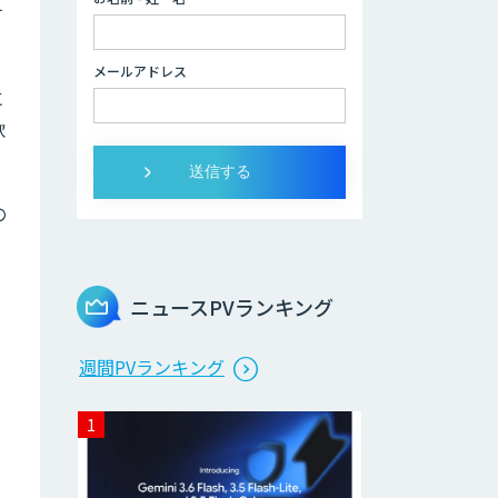
す
Brain Plus for
メールアドレス
Sales
に
軟
データ分析/AI開
発/コンサルティン
グ
の
Docify（ドシファ
イ）
ニュースPVランキング
STORM Platform
週間PVランキング
Cogent AI
Cabinet