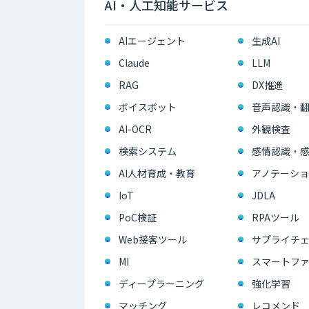
AI・人工知能サービス
AIエージェント
生成AI
Claude
LLM
RAG
DX推進
ボイスボット
音声認識・
AI-OCR
外観検査
検索システム
感情認識・
AI人材育成・教育
アノテーショ
IoT
JDLA
PoC検証
RPAツール
Web接客ツール
サプライチェ
MI
スマートフ
ディープラーニング
強化学習
マッチング
レコメンド