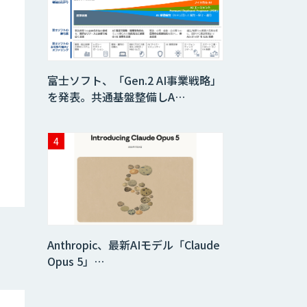
生成AI活用 1day
ブートキャンプ
データ分析エージ
富士ソフト、「Gen.2 AI事業戦略」
ェント
を発表。共通基盤整備しA…
「AI課題の⽬利
き」コンサルティ
ングサービス
フィジカルAI・AI
ロボット向け教師
データ収集・作成
Anthropic、最新AIモデル「Claude
SaaS・サブスク
向け収益管理プラ
Opus 5」…
ットフォーム「ソ
アスク」