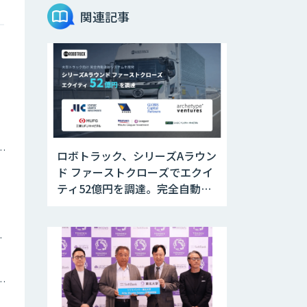
JOINT AI Flow
関連記事
byGMO
Teachme Biz
AIR-NEXUS
ナミックプライシング
ロボトラック、シリーズAラウン
ド ファーストクローズでエクイ
Acompany セキ
ティ52億円を調達。完全自動運
ュアチャット
転トラックの社会実装に向けた
開発・実証を推進
ツイン
AI価格調査ツール
Smapra
トメーション・MAツール
secondz