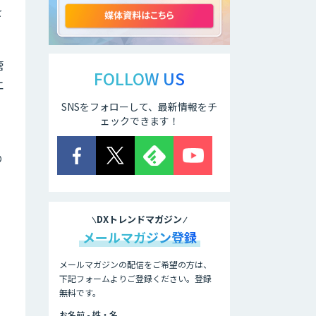
を
アリストルの法人
向けAI研修
管
FOLLOW US
エ
SNSをフォローして、最新情報をチ
ELYZA Works
with KDDI
ェックできます！
の
JAPAN AI
KNOWLEDGE
DXトレンドマガジン
医療文書作成を効
率化する生成
メールマガジン登録
AI「OPTiM AI ホ
スピタル」
メールマガジンの配信をご希望の方は、
下記フォームよりご登録ください。登録
無料です。
オーダーメイドAI
人材育成研修
お名前 - 姓・名