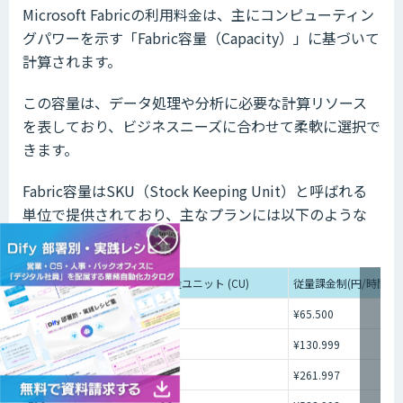
Microsoft Fabricの利用料金は、主にコンピューティン
グパワーを示す「Fabric容量（Capacity）」に基づいて
計算されます。
この容量は、データ処理や分析に必要な計算リソース
を表しており、ビジネスニーズに合わせて柔軟に選択で
きます。
Fabric容量はSKU（Stock Keeping Unit）と呼ばれる
単位で提供されており、主なプランには以下のような
ものがあります。
×
SKU
容量ユニット (CU)
従量課金制(円/時間)
F2
2
¥65.500
F4
4
¥130.999
F8
8
¥261.997