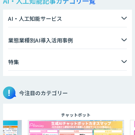
AI・人工知能記事カテゴリ一覧
STORM Platform
AI・人工知能サービス
imprai ezKotae
業態業種別AI導入活用事例
特集
データ分析エージェント
物品輸出から留学生・研究者のバックチ
今注目のカテゴリー
ェックまで自動化。輸出管理
AI「TRAFEED」
チャットボット
JOINT AI Flow byGMO