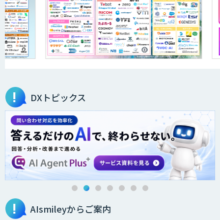
AIR-NEXUS
営業支援/ 業務自動化 AI
DXトピックス
secondz Agentsense
法人向けAIエージェント「OfficeAI社
員」
AIsmileyからご案内
2層ナレッジ×AIで顧客コミュニケーシ
ョンを効率化「ZEROCK」