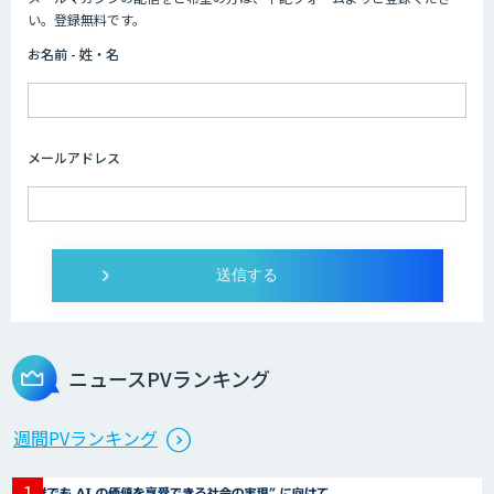
Dify導入支援
い。登録無料です。
お名前 - 姓・名
Dify開発支援
メールアドレス
SELFBOT AIエージェント
Dify導入・AIエージェント活用支援サー
ビス
ニュースPVランキング
製造業特化型オーダーメイドAI開発（知
週間PVランキング
財/FMEA/電気回路/CAD/外観検査）