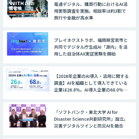
電通デジタル、購買行動におけるAI活
JAPAN AI SALES
用実態調査を実施。相談率は約3割で
旅行や金融が高水準
JAPAN AI MARKETING
プレイネクストラボ、福岡県宮若市と
共同でデジタル庁生成AI「源内」を活
用した自治体AX実証実験を開始
ノウハウが必要な受注業務をAIエージェ
ントが自動処理します 『Knowfa（ノウ
ファ）受注AIエージェント』
【2026年企業のAI導入・活用に関する
調査】AIを組織として導入できている
企業は26.8％。AI導入企業の68.0％
が、自社でのAI導入・活用は「上手く
MANA Buddy
いっている」と回答
「ソフトバンク・東北大学 AI for
Disaster Science共創研究所」設立。
災害デジタルツインと防災AIを融合
データ構造化ソリューション「DX-laei」