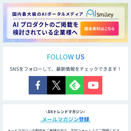
＜Dify活用＞AIエージェントDRIVE
戦略策定から実装まで一気通貫のAIエー
ジェント開発
FOLLOW US
SNSをフォローして、最新情報をチェックできます！
Explaza 生成AI Partner｜AIエージェン
ト
業務特化型AIエージェントの開発支援
「業務AIプロ」
DXトレンドマガジン
メールマガジン登録
メールマガジンの配信をご希望の方は、下記フォームよりご登録くださ