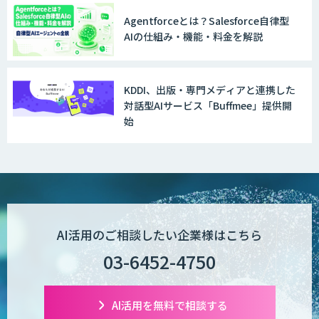
Agentforceとは？Salesforce自律型
AIの仕組み・機能・料金を解説
MµgenGAI
KDDI、出版・専門メディアと連携した
対話型AIサービス「Buffmee」提供開
図面検索AI
始
図面生成AI
AI活用のご相談したい企業様はこちら
AI Worker
03-6452-4750
【営業特化】AIエージェント構築サービ
AI活用を無料で相談する
ス