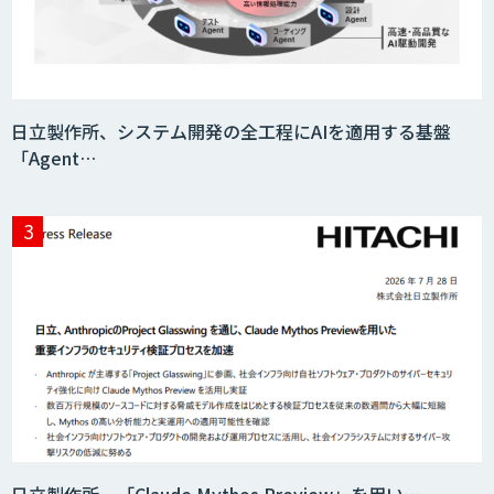
AIエージェントコース
日立製作所、システム開発の全工程にAIを適用する基盤
「Agent…
DELTA AI AGENT システム
ニーズを理解する対話型AIエージェント
「AI’mON for 展示会」
Web接客を進化させる対話型AIエージェ
ント「AI’mON for WEB」