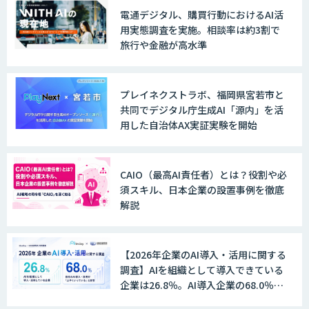
電通デジタル、購買行動におけるAI活
用実態調査を実施。相談率は約3割で
旅行や金融が高水準
プレイネクストラボ、福岡県宮若市と
共同でデジタル庁生成AI「源内」を活
用した自治体AX実証実験を開始
CAIO（最高AI責任者）とは？役割や必
須スキル、日本企業の設置事例を徹底
解説
【2026年企業のAI導入・活用に関する
調査】AIを組織として導入できている
企業は26.8％。AI導入企業の68.0％
が、自社でのAI導入・活用は「上手く