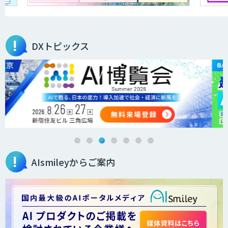
AI Worker
DXトピックス
AI Canvas
手書き・数式完全対応！超高精度”GenAI
OCR”
AIsmileyからご案内
Asteria AIoT Suite｜Gravio – 画像認識
AI活用サービス
画像解析・デジタルツイン領域のAI開発