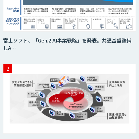
Explaza 生成AI Partner｜AIプロダクト
開発
comipro AI
富士ソフト、「Gen.2 AI事業戦略」を発表。共通基盤整備
しA…
AI/DXソリューションサービス
IMACEL
AIアルゴリズム「Package20」