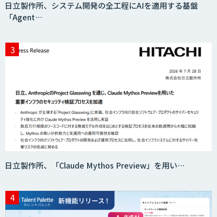
日立製作所、システム開発の全工程にAIを適用する基盤
「Agent…
AIモデル開発
OfficeBot
MAISTER™
Datatang AIデータ処理プラットフォー
日立製作所、「Claude Mythos Preview」を用い…
ムサービス
Datatang 高品質AIデータ収集・アノテ
ーションサービス