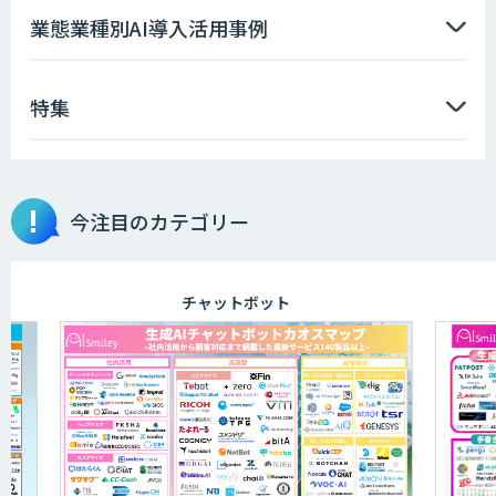
需要予測＋業務最適化AIシステム
業態業種別AI導入活用事例
『KISS』
特集
ソフトクリエイトのAI開発サービス
今注目のカテゴリー
RAGデータ作成ツール
チャットボット
高性能 AI エンジン搭載エッジシステム
「VAB-5000」
データ構造化ソリューション「DX-laei」