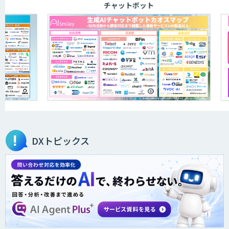
チャットボット
LINEWORKS AiCall（VOICEIVR）
AmiVoice ISR Studio
Helpfeel
DXトピックス
PKSHA VoiceAgent
DHK CANVAS