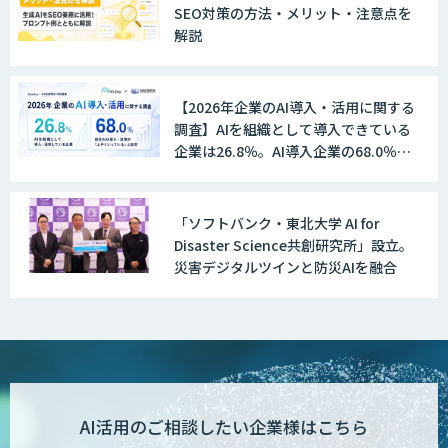
SEO対策の方法・メリット・注意点を
解説
【2026年企業のAI導入・活用に関する
調査】AIを組織として導入できている
企業は26.8％。AI導入企業の68.0％
が、自社でのAI導入・活用は「上手く
いっている」と回答
「ソフトバンク・東北大学 AI for
Disaster Science共創研究所」設立。
災害デジタルツインと防災AIを融合
AI活用のご相談したい企業様はこちら