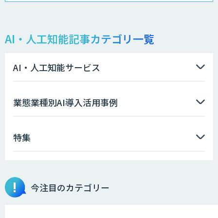
AI音声生成 ElevenLabs
AI・人工知能記事カテゴリ一覧
QANT スピーク
AI・人工知能サービス
AI Worker
業態業種別AI導入活用事例
特集
AI開発・伴走支援・内製化支援
今注目のカテゴリー
DXセカンドオピニオン