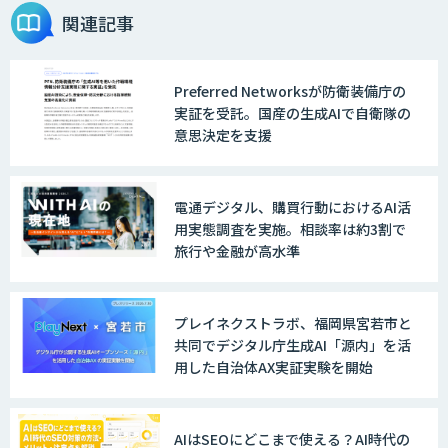
関連記事
Preferred Networksが防衛装備庁の
実証を受託。国産の生成AIで自衛隊の
意思決定を支援
電通デジタル、購買行動におけるAI活
用実態調査を実施。相談率は約3割で
旅行や金融が高水準
プレイネクストラボ、福岡県宮若市と
共同でデジタル庁生成AI「源内」を活
用した自治体AX実証実験を開始
AIはSEOにどこまで使える？AI時代の