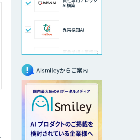
貴社専用ナレッジ
AI構築
異常検知AI
需要予測＋業務最
適化AIシステム
『KISS』
AIsmileyからご案内
高性能 AI エンジ
ン搭載エッジシス
テム「VAB-
5000」
【特許調査特化】
生成AI構築サービ
ス
画像解析・デジタ
て
ルツイン領域のAI