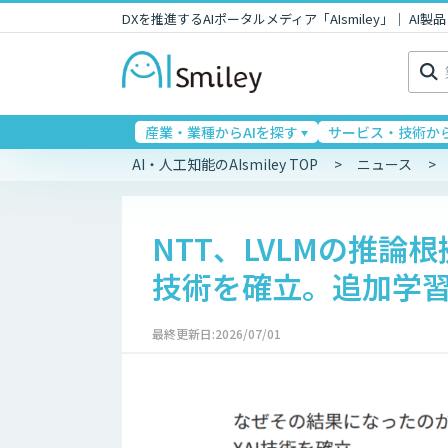
DXを推進するAIポータルメディア「AIsmiley」｜ A
検
索:
産業・業種からAIを探す
サービス・技術から
AI・人工知能のAIsmiley TOP
ニュース
NTT、LVLMの推論
技術を確立。追加学
最終更新日:2026/07/01