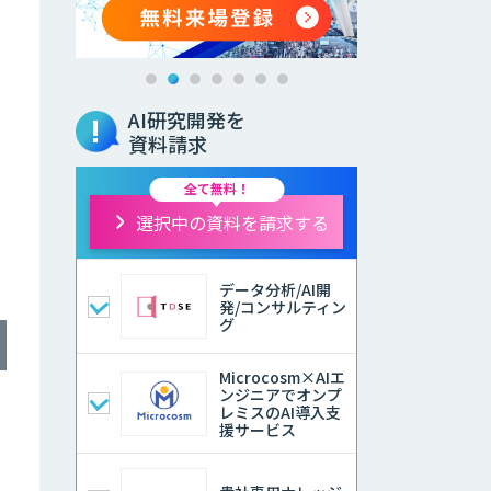
AI研究開発を
資料請求
全て無料！
選択中の資料を請求する
データ分析/AI開
発/コンサルティン
グ
Microcosm×AIエ
ンジニアでオンプ
レミスのAI導入支
援サービス