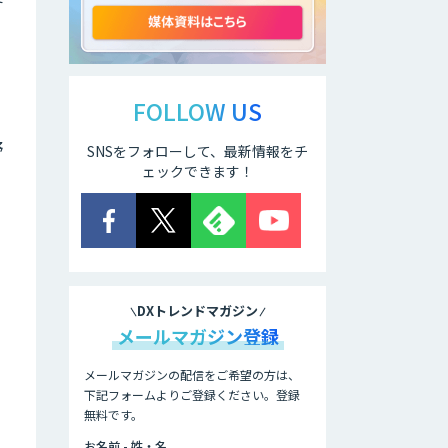
開発
AI開発・伴走支
援・内製化支援
FOLLOW US
野
SNSをフォローして、最新情報をチ
「ジンベイ AI技術
実装アドバイザリ
ェックできます！
ー」サービス
オーダーメイドAI
開発
DXトレンドマガジン
ローカル
メールマガジン登録
LLM×RAG「Cosnex」
メールマガジンの配信をご希望の方は、
下記フォームよりご登録ください。登録
無料です。
DXセカンドオピニ
オン
お名前 - 姓・名