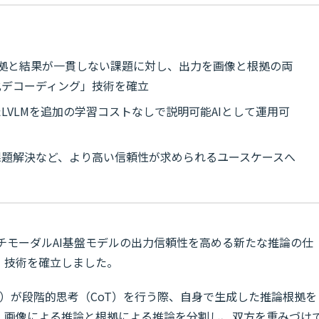
て根拠と結果が一貫しない課題に対し、出力を画像と根拠の両
化デコーディング」技術を確立
LVLMを追加の学習コストなしで説明可能AIとして運用可
課題解決など、より高い信頼性が求められるユースケースへ
チモーダルAI基盤モデルの出力信頼性を高める新たな推論の仕
」技術を確立しました。
M）が段階的思考（CoT）を行う際、自身で生成した推論根拠を
。画像による推論と根拠による推論を分割し、双方を重みづけ