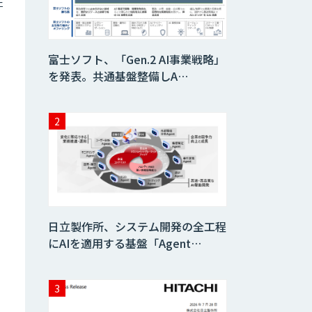
在
HPC+AI環境構築
サービス
富士ソフト、「Gen.2 AI事業戦略」
を発表。共通基盤整備しA…
ライフサイエンス
DX/AIソリューシ
ョン
IMACEL
人工知能研究開発
支援
日立製作所、システム開発の全工程
にAIを適用する基盤「Agent…