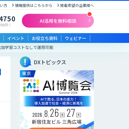
い方
情報提供はこちらから
掲載希望の企業様へ
-4750
AI活用を無料相談
末年始除く
イベント
お役立ち資料
ウェビナー
。追加学習コストなしで運用可能
DXトピックス
I