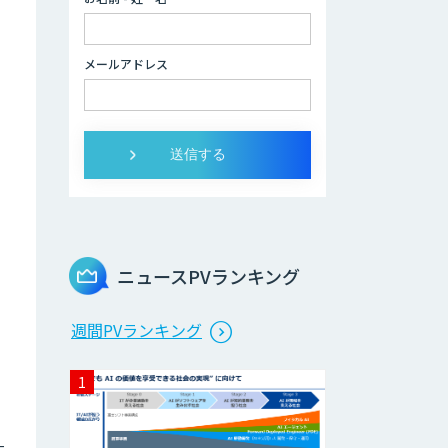
生成AI活用コンサ
ルティング
メールアドレス
（BREEZE）
法人向け生成AIソ
リューション（受
託開発/PoC&コン
サル）
サテライトAI
ニュースPVランキング
。
AI 受託開発・導入
週間PVランキング
支援
低コスト・短納期
のAI受託開発