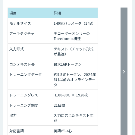
項目
詳細
モデルサイズ
140億パラメータ（14B）
アーキテクチャ
デコーダーオンリーの
Transformer構造
入力形式
テキスト（チャット形式
が最適）
コンテキスト長
最大16Kトークン
トレーニングデータ
約9.8兆トークン、2024年
6月以前のオフラインデー
タ
トレーニングGPU
H100-80G × 1920枚
トレーニング期間
21日間
出力
入力に応じたテキスト生
成
対応言語
英語が中心