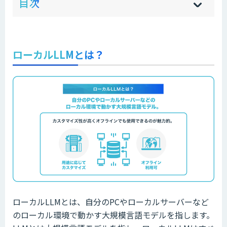
目次
[
[
]
]
sh
hi
ローカルLLMとは？
ローカルLLMとは、自分のPCやローカルサーバーなど
のローカル環境で動かす大規模言語モデルを指します。