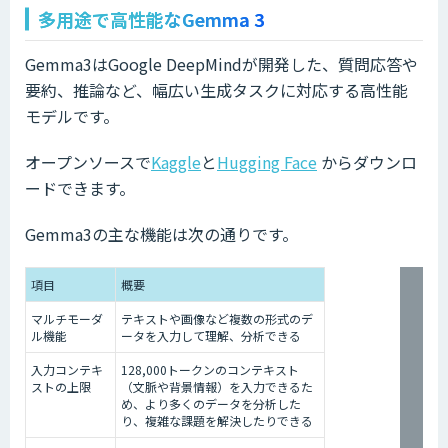
多用途で高性能なGemma 3
Gemma3はGoogle DeepMindが開発した、質問応答や
要約、推論など、幅広い生成タスクに対応する高性能
モデルです。
オープンソースで
Kaggle
と
Hugging Face
からダウンロ
ードできます。
Gemma3の主な機能は次の通りです。
項目
概要
マルチモーダ
テキストや画像など複数の形式のデ
ル機能
ータを入力して理解、分析できる
入力コンテキ
128,000トークンのコンテキスト
ストの上限
（文脈や背景情報）を入力できるた
め、より多くのデータを分析した
り、複雑な課題を解決したりできる