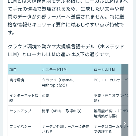
LLMとは大規模言語モデルを指し、ローカルLLMはすべ
て手元の環境で処理されるため、生成したい文章や質
問のデータが外部サーバーへ送信されません。特に厳
格な情報セキュリティ要件に対応しやすい点が特徴で
す。
クラウド環境で動かす大規模言語モデル（ホステッド
LLM）とローカルLLMの違いは以下の通りです。
項目
ホステッドLLM
ローカルLLM
実行環境
クラウド（OpenAI、
PC、ローカルサーバー
Anthropicなど）
インターネット接
必要
不要（完全オフラインも
続
能）
セットアップ
簡単（APIキー取得のみ）
難易度が高い（モデルDL
境構築が必要）
プライバシー
データが外部サーバーに送信
データはローカルサーバ
される
で処理する