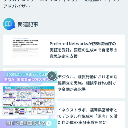
アドバイザ…
関連記事
Preferred Networksが防衛装備庁の
実証を受託。国産の生成AIで自衛隊の
意思決定を支援
×
電通デジタル、購買行動におけるAI活
用実態調査を実施。相談率は約3割で
旅行や金融が高水準
プレイネクストラボ、福岡県宮若市と
共同でデジタル庁生成AI「源内」を活
用した自治体AX実証実験を開始