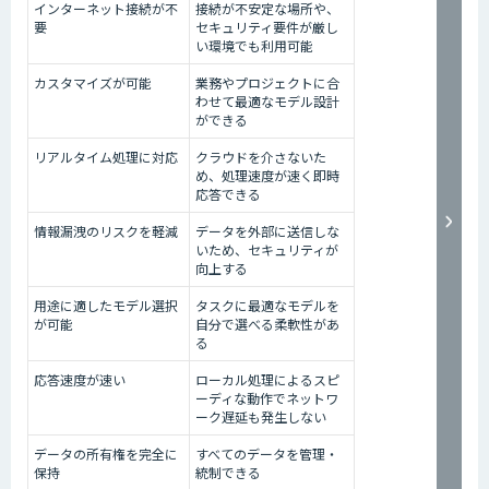
インターネット接続が不
接続が不安定な場所や、
要
セキュリティ要件が厳し
い環境でも利用可能
カスタマイズが可能
業務やプロジェクトに合
わせて最適なモデル設計
ができる
リアルタイム処理に対応
クラウドを介さないた
め、処理速度が速く即時
応答できる
情報漏洩のリスクを軽減
データを外部に送信しな
いため、セキュリティが
向上する
用途に適したモデル選択
タスクに最適なモデルを
が可能
自分で選べる柔軟性があ
る
応答速度が速い
ローカル処理によるスピ
ーディな動作でネットワ
ーク遅延も発生しない
データの所有権を完全に
すべてのデータを管理・
保持
統制できる