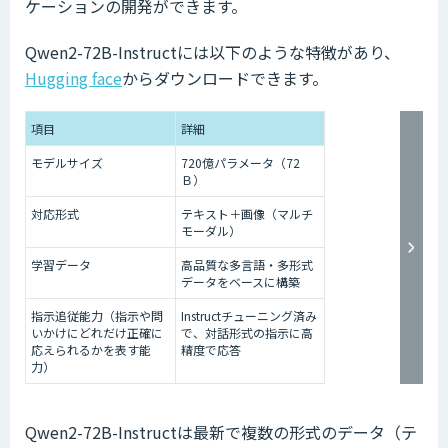
ケーションの開発ができます。
Qwen2-72B-Instructには以下のような特徴があり、
Hugging face
からダウンロードできます。
項目
詳細
モデルサイズ
720億パラメータ（72
Ｂ）
対応形式
テキスト＋画像（マルチ
モーダル）
学習データ
高品質な多言語・多形式
データをベースに構築
指示追従能力（指示や問
Instructチューニング済み
いかけにどれだけ正確に
で、対話形式の指示に高
応えられるかを表す能
精度で応答
力）
Qwen2-72B-Instructは最新で複数の形式のデータ（テ