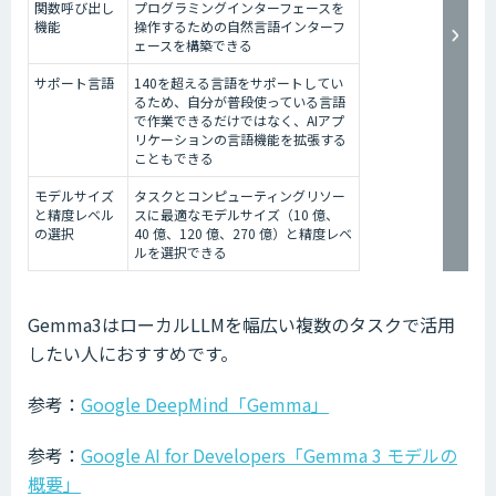
関数呼び出し
プログラミングインターフェースを
機能
操作するための自然言語インターフ
ェースを構築できる
サポート言語
140を超える言語をサポートしてい
るため、自分が普段使っている言語
で作業できるだけではなく、AIアプ
リケーションの言語機能を拡張する
こともできる
モデルサイズ
タスクとコンピューティングリソー
と精度レベル
スに最適なモデルサイズ（10 億、
の選択
40 億、120 億、270 億）と精度レベ
ルを選択できる
Gemma3はローカルLLMを幅広い複数のタスクで活用
したい人におすすめです。
参考：
Google DeepMind「Gemma」
参考：
Google AI for Developers「Gemma 3 モデルの
概要」