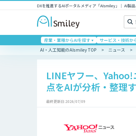
DXを推進するAIポータルメディア「AIsmiley」｜ A
検
索:
産業・業種からAIを探す
サービス・技術から
AI・人工知能のAIsmiley TOP
ニュース
LINEヤフー、Yah
点をAIが分析・整理
最終更新日:2026/07/09