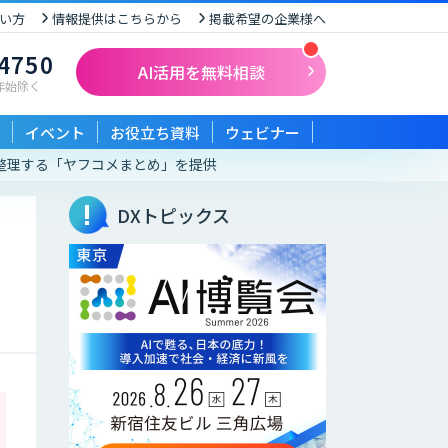
い方
情報提供はこちらから
掲載希望の企業様へ
-4750
AI活用を無料相談
末年始除く
イベント
お役立ち資料
ウェビナー
析・整理する「ヤフコメまとめ」を提供
DXトピックス