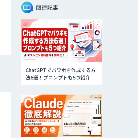
Teachme Biz
関連記事
AIR-NEXUS
Acompany セキ
ュアチャット
ChatGPTでパワポを作成する方
法6選！プロンプトも5つ紹介
AI価格調査ツール
Smapra
secondz
Agentsense