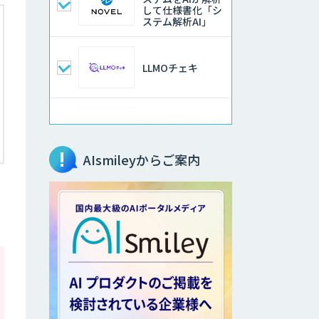
して仕様書化「シ
ステム解析AI」
LLMOチェキ
AIエージェント開
発支援
AIsmileyからご案内
AIエンジニアアカ
デミー（バイブコ
ーディング研修）
aiDAPTIV+
アリストルの法人
向けAI研修