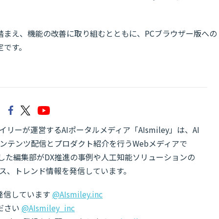
踏まえ、機能の改善に取り組むとともに、PCブラウザー版への
定です。
リーが運営するAIポータルメディア「AIsmiley」は、AI
ンテンツ配信とプロダクト紹介を行うWebメディアで
有した編集部がDX推進の事例や人工知能ソリューションの
ス、トレンド情報を発信しています。
でも発信しています
@AIsmiley.inc
ださい
@AIsmiley_inc