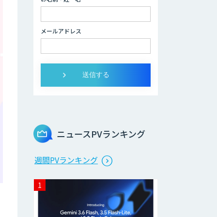
データ分析/AI開
発/コンサルティン
メールアドレス
グ
Docify（ドシファ
イ）
STORM Platform
ニュースPVランキング
Cogent AI
週間PVランキング
Cabinet
AI/DX研修