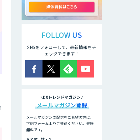
ELYZA Works
with KDDI
FOLLOW US
SNSをフォローして、最新情報をチ
JAPAN AI
KNOWLEDGE
ェックできます！
医療文書作成を効
率化する生成
AI「OPTiM AI ホ
スピタル」
DXトレンドマガジン
オーダーメイドAI
メールマガジン登録
示
人材育成研修
メールマガジンの配信をご希望の方は、
下記フォームよりご登録ください。登録
無料です。
Brain Plus for
Sales
お名前 - 姓・名