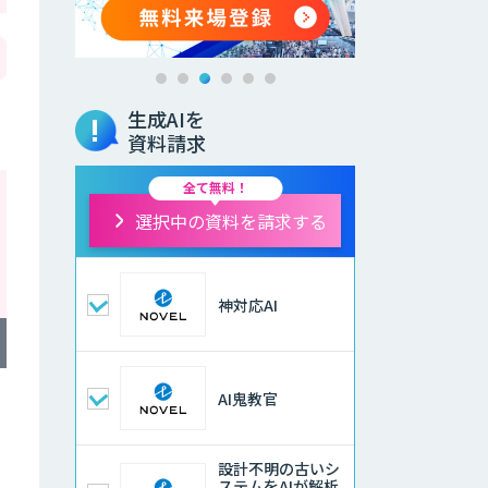
生成AIを
資料請求
全て無料！
選択中の資料を請求する
神対応AI
AI鬼教官
設計不明の古いシ
ステムをAIが解析