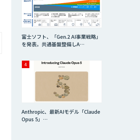
データ分析エージ
ェント
「AI課題の⽬利
富士ソフト、「Gen.2 AI事業戦略」
き」コンサルティ
ングサービス
を発表。共通基盤整備しA…
フィジカルAI・AI
ロボット向け教師
データ収集・作成
SaaS・サブスク
向け収益管理プラ
ットフォーム「ソ
アスク」
Anthropic、最新AIモデル「Claude
JOINT AI Flow
Opus 5」…
byGMO