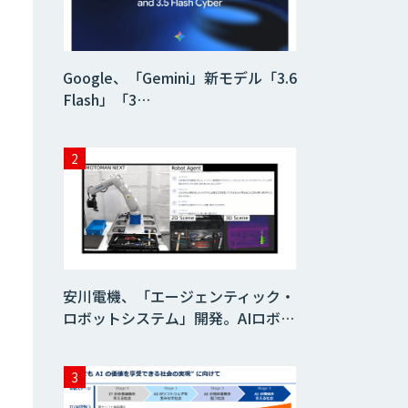
AIコール
Google、「Gemini」新モデル「3.6
Flash」「3…
imprai ezKotae
ログミーツ
powered by
GPT-4
Microcosm×AIエ
ンジニアでオンプ
レミスのAI導入支
安川電機、「エージェンティック・
援サービス
ロボットシステム」開発。AIロボ…
生成AI活用 1day
ブートキャンプ