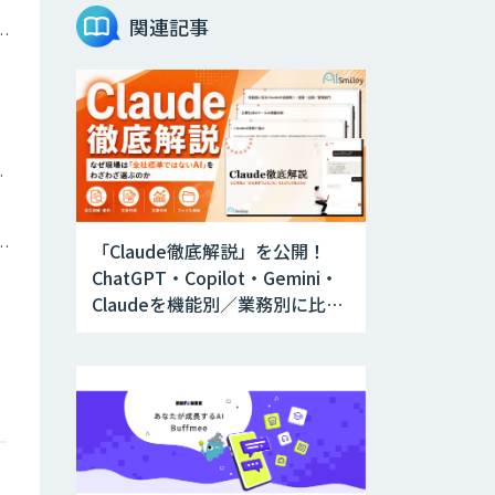
Teachme Biz
関連記事
ナミックプライシング
AIR-NEXUS
ツイン
Acompany セキ
ュアチャット
トメーション・MAツール
「Claude徹底解説」を公開！
ChatGPT・Copilot・Gemini・
AI価格調査ツール
Claudeを機能別／業務別に比較
Smapra
―自社に合う生成AIの選び方が
わかる実践ガイド
secondz
Agentsense