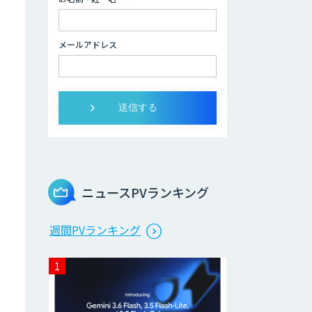
データ分析/AI開
発/コンサルティン
メールアドレス
グ
Docify（ドシファ
イ）
STORM Platform
ニュースPVランキング
Cogent AI
週間PVランキング
Cabinet
AI/DX研修