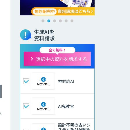
生成AIを
資料請求
全て無料！
選択中の資料を請求する
神対応AI
AI鬼教官
い
設計不明の古いシ
ステムをAIが解析