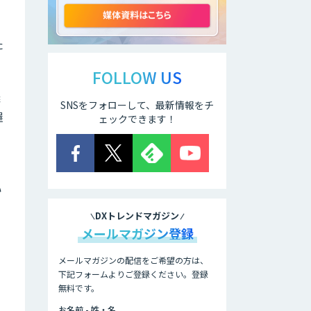
た
ELYZA Works
with KDDI
FOLLOW US
議
SNSをフォローして、最新情報をチ
JAPAN AI
握
KNOWLEDGE
ェックできます！
医療文書作成を効
率化する生成
AI「OPTiM AI ホ
い
スピタル」
DXトレンドマガジン
オーダーメイドAI
メールマガジン登録
人材育成研修
メールマガジンの配信をご希望の方は、
下記フォームよりご登録ください。登録
無料です。
Brain Plus for
ヤ
Sales
お名前 - 姓・名