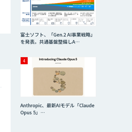
データ分析エージ
ェント
「AI課題の⽬利
富士ソフト、「Gen.2 AI事業戦略」
き」コンサルティ
ングサービス
を発表。共通基盤整備しA…
フィジカルAI・AI
ロボット向け教師
データ収集・作成
SaaS・サブスク
向け収益管理プラ
ットフォーム「ソ
アスク」
Anthropic、最新AIモデル「Claude
JOINT AI Flow
Opus 5」…
byGMO