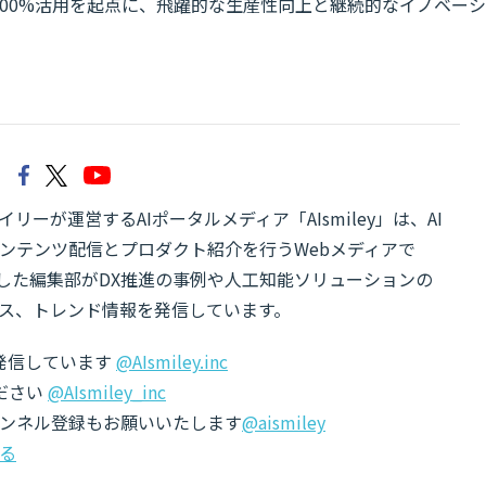
100%活用を起点に、飛躍的な生産性向上と継続的なイノベーシ
リーが運営するAIポータルメディア「AIsmiley」は、AI
ンテンツ配信とプロダクト紹介を行うWebメディアで
有した編集部がDX推進の事例や人工知能ソリューションの
ス、トレンド情報を発信しています。
でも発信しています
@AIsmiley.inc
ださい
@AIsmiley_inc
チャンネル登録もお願いいたします
@aismiley
る