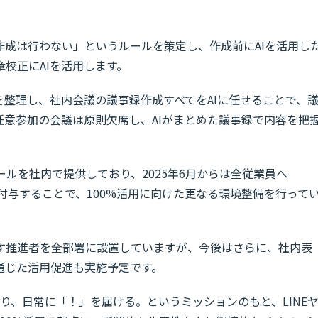
作成は行わない」というルールを策定し、作成前にAIを活用し
校正にAIを活用します。
を整理し、社内会議の議事録作成すべてをAIに任せることで、
任意参加の会議は原則欠席し、AIがまとめた議事録で内容を把
ツールを社内で提供しており、2025年6月からは全従業員へ
カウントを付与することで、100%活用に向けた更なる環境整備を行って
を促す推進者を全部署に設置していますが、今後はさらに、社内表
通じた活用促進も実施予定です。
り、日常に「！」を届ける。というミッションのもと、LINE