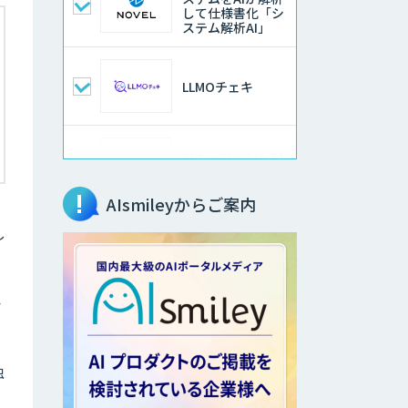
して仕様書化「シ
ステム解析AI」
LLMOチェキ
AIエージェント開
発支援
AIsmileyからご案内
AIエンジニアアカ
し
デミー（バイブコ
ーディング研修）
か
aiDAPTIV+
独
アリストルの法人
向けAI研修