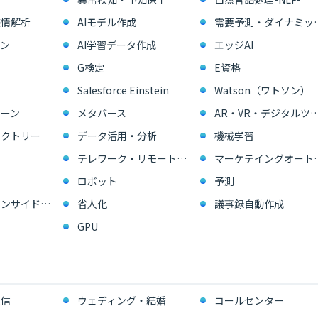
感情解析
AIモデル作成
需要予測・ダイ
ン
AI学習データ作成
エッジAI
G検定
E資格
Salesforce Einstein
Watson（ワトソン）
ーン
メタバース
AR・VR・デジタル
ァクトリー
データ活用・分析
機械学習
テレワーク・リモートワーク
マーケテイングオー
ロボット
予測
営業支援・インサイドセールス
省人化
議事録自動作成
GPU
通信
ウェディング・結婚
コールセンター