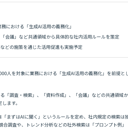
業務における「生成AI活用の義務化」
、「会議」など共通領域から具体的な社内活用ルールを策定
度などの施策を通じた活用促進も実施予定
1000人を対象に業務における「生成AI活用の義務化」を前提と
める「調査・検索」、「資料作成」、「会議」などの共通領域
定します。
は「まずはAIに聞く」というルールを定め、社内規定の検索は
用や競合調査や、トレンド分析などの社外検索は「プロンプト例」