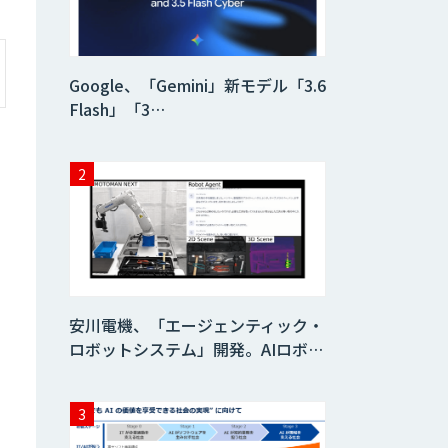
AIコール
Google、「Gemini」新モデル「3.6
Flash」「3…
imprai ezKotae
ログミーツ
powered by
GPT-4
Microcosm×AIエ
ンジニアでオンプ
レミスのAI導入支
安川電機、「エージェンティック・
援サービス
ロボットシステム」開発。AIロボ…
生成AI活用 1day
ブートキャンプ