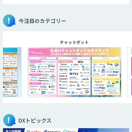
物品輸出から留学生・研究者のバックチ
今注目のカテゴリー
ェックまで自動化。輸出管理
AI「TRAFEED」
チャットボット
JOINT AI Flow byGMO
AIR-NEXUS
営業支援/ 業務自動化 AI
DXトピックス