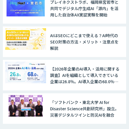
プレイネクストラボ、福岡県宮若市と
共同でデジタル庁生成AI「源内」を活
用した自治体AX実証実験を開始
MANA Buddy
AIはSEOにどこまで使える？AI時代の
SEO対策の方法・メリット・注意点を
解説
データ構造化ソリューション「DX-laei」
【2026年企業のAI導入・活用に関する
調査】AIを組織として導入できている
MµgenGAI
企業は26.8％。AI導入企業の68.0％
が、自社でのAI導入・活用は「上手く
いっている」と回答
「ソフトバンク・東北大学 AI for
図面検索AI
Disaster Science共創研究所」設立。
災害デジタルツインと防災AIを融合