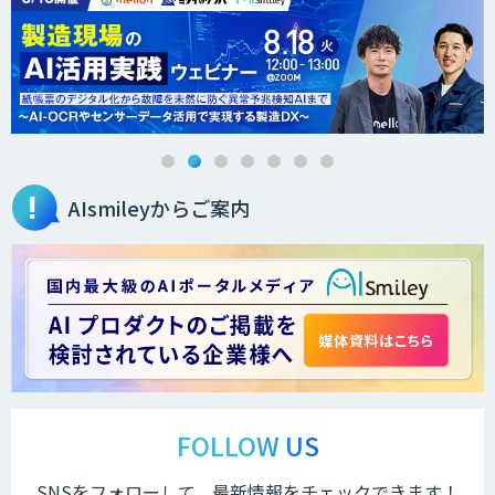
secondz Agentsense
法人向けAIエージェント「OfficeAI社
員」
AIsmileyからご案内
2層ナレッジ×AIで顧客コミュニケーシ
ョンを効率化「ZEROCK」
＜Dify活用＞AIエージェントDRIVE
戦略策定から実装まで一気通貫のAIエー
ジェント開発
FOLLOW US
SNSをフォローして、最新情報をチェックできます！