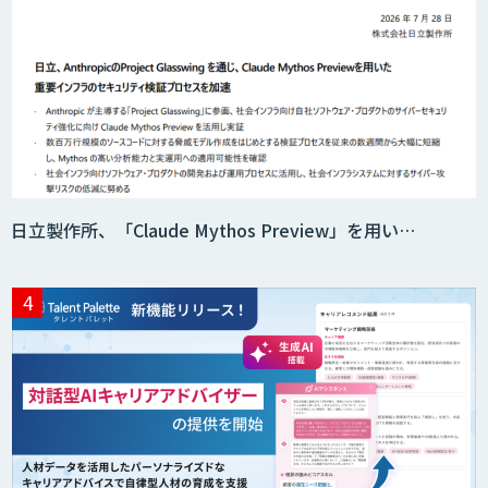
ニーズを理解する対話型AIエージェント
「AI’mON for 展示会」
Web接客を進化させる対話型AIエージェ
ント「AI’mON for WEB」
日立製作所、「Claude Mythos Preview」を用い…
AIエージェント構築支援サービス
スクレイプPro
SAT