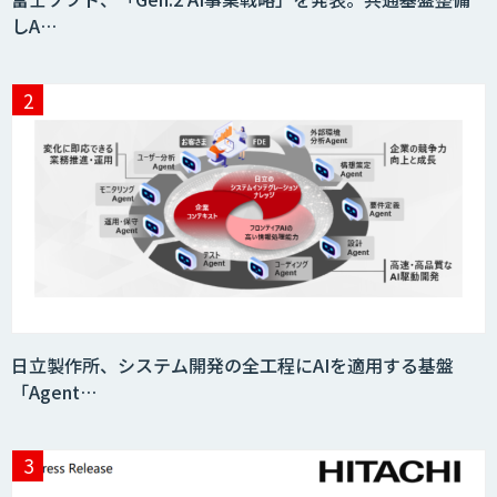
しA…
JAPAN AI HR
miibo
AIエージェントコース
日立製作所、システム開発の全工程にAIを適用する基盤
「Agent…
DELTA AI AGENT システム