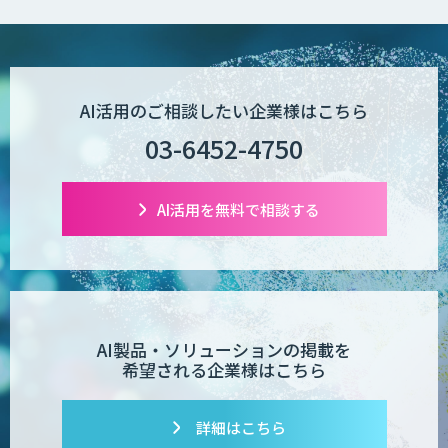
図面生成AI
AI Worker
AI活用のご相談したい企業様はこちら
03-6452-4750
【営業特化】AIエージェント構築サービ
ス
AI活用を無料で相談する
TIGEREYE AGENT
AI製品・ソリューションの掲載を
希望される企業様はこちら
AI開発・伴走支援・内製化支援
詳細はこちら