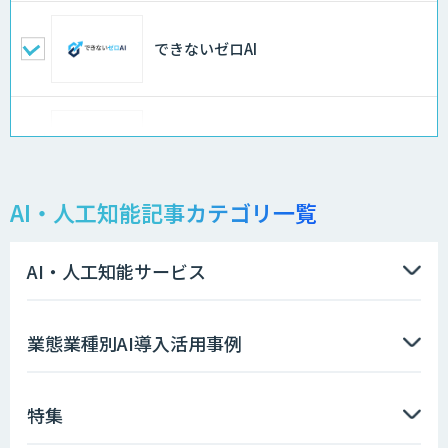
できないゼロAI
Docify（ドシファイ）
AI・人工知能記事カテゴリ一覧
STORM Platform
AI・人工知能サービス
imprai ezKotae
業態業種別AI導入活用事例
特集
データ分析エージェント