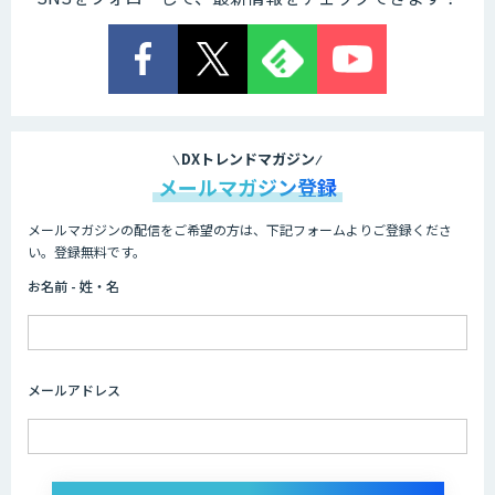
Explaza 生成AI Partner｜AIエージェン
ト
業務特化型AIエージェントの開発支援
「業務AIプロ」
DXトレンドマガジン
メールマガジン登録
メールマガジンの配信をご希望の方は、下記フォームよりご登録くださ
Dify導入支援
い。登録無料です。
お名前 - 姓・名
Dify開発支援
メールアドレス
SELFBOT AIエージェント