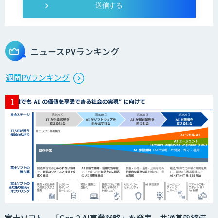
Dify導入・AIエージェント活用支援サー
ビス
ニュースPVランキング
製造業特化型オーダーメイドAI開発（知
週間PVランキング
財/FMEA/電気回路/CAD/外観検査）
異常検知AI
需要予測＋業務最適化AIシステム
『KISS』
imprai ezCheck
富士ソフト、「Gen.2 AI事業戦略」を発表。共通基盤整備