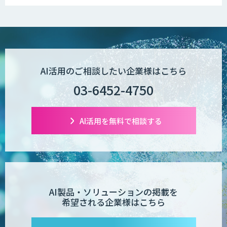
社に合う生成AIの選び方がわかる実践
ガイド
図面生成AI
AI活用のご相談したい企業様はこちら
AI Worker
03-6452-4750
AI活用を無料で相談する
【営業特化】AIエージェント構築サービ
ス
TIGEREYE AGENT
AI製品・ソリューションの掲載を
希望される企業様はこちら