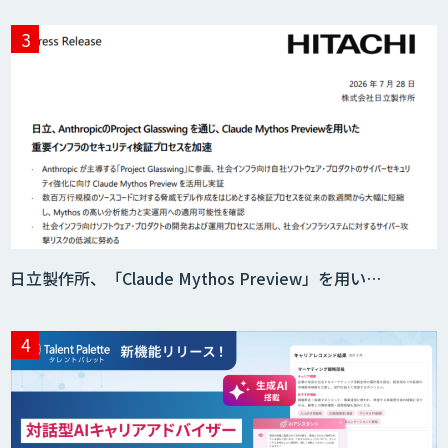
ニーズを理解する対話型AIエージェント
「AI’mON for 展示会」
Web接客を進化させる対話型AIエージェ
ント「AI’mON for WEB」
日立製作所、「Claude Mythos Preview」を用い…
AIエージェント構築支援サービス
スクレイプPro