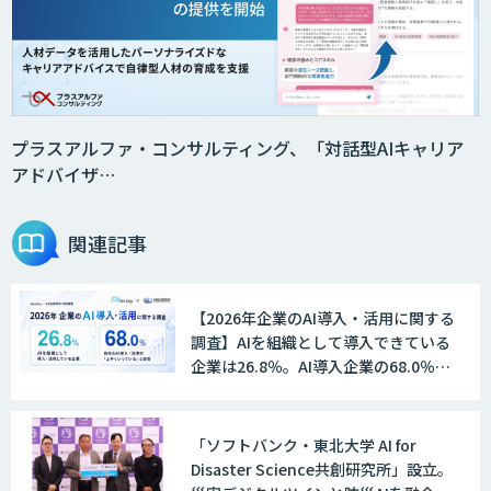
SAT
DX推進のパートナーに「ジンベイ 生成
AI・DXコンサルティング」
プラスアルファ・コンサルティング、「対話型AIキャリア
アドバイザ…
Agentforce
関連記事
【2026年企業のAI導入・活用に関する
JAPAN AI SALES
調査】AIを組織として導入できている
企業は26.8％。AI導入企業の68.0％
が、自社でのAI導入・活用は「上手く
いっている」と回答
JAPAN AI MARKETING
「ソフトバンク・東北大学 AI for
Disaster Science共創研究所」設立。