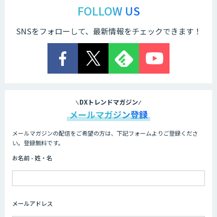
ジェント開発
FOLLOW US
SNSをフォローして、最新情報をチェックできます！
Explaza 生成AI Partner｜AIエージェン
ト
業務特化型AIエージェントの開発支援
「業務AIプロ」
DXトレンドマガジン
メールマガジン登録
メールマガジンの配信をご希望の方は、下記フォームよりご登録くださ
Dify導入支援
い。登録無料です。
お名前 - 姓・名
Dify開発支援
メールアドレス