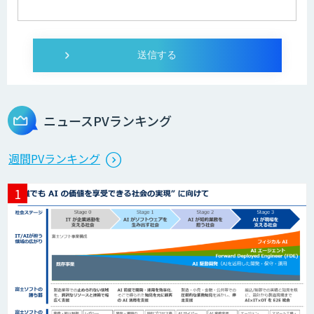
SELFBOT AIエージェント
Dify導入・AIエージェント活用支援サー
ビス
ニュースPVランキング
製造業特化型オーダーメイドAI開発（知
週間PVランキング
財/FMEA/電気回路/CAD/外観検査）
異常検知AI
需要予測＋業務最適化AIシステム
『KISS』