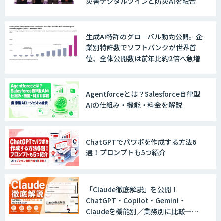
災害デジタルツインと防災AIを融合
ノウハウが必要な受注業務をAIエージェ
ントが自動処理します 『Knowfa（ノウ
ファ）受注AIエージェント』
生成AI特許のグローバル動向公開。企
業別特許数でソフトバンクが世界首
位、全体公開数は前年比約2倍へ急増
MANA Buddy
Agentforceとは？Salesforce自律型
AIの仕組み・機能・料金を解説
データ構造化ソリューション「DX-laei」
ChatGPTでパワポを作成する方法6
選！プロンプトも5つ紹介
MµgenGAI
「Claude徹底解説」を公開！
ChatGPT・Copilot・Gemini・
図面検索AI
Claudeを機能別／業務別に比較―自