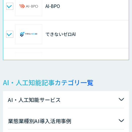
AI-BPO
できないゼロAI
Docify（ドシファイ）
AI・人工知能記事カテゴリ一覧
STORM Platform
AI・人工知能サービス
imprai ezKotae
業態業種別AI導入活用事例