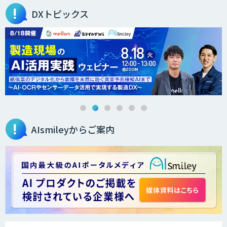
DXトピックス
secondz Agentsense
法人向けAIエージェント「OfficeAI社
員」
AIsmileyからご案内
2層ナレッジ×AIで顧客コミュニケーシ
ョンを効率化「ZEROCK」
＜Dify活用＞AIエージェントDRIVE
戦略策定から実装まで一気通貫のAIエー