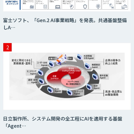
imprai ezCheck
富士ソフト、「Gen.2 AI事業戦略」を発表。共通基盤整備
しA…
JAPAN AI HR
miibo
AIエージェントコース
日立製作所、システム開発の全工程にAIを適用する基盤
「Agent…
DELTA AI AGENT システム