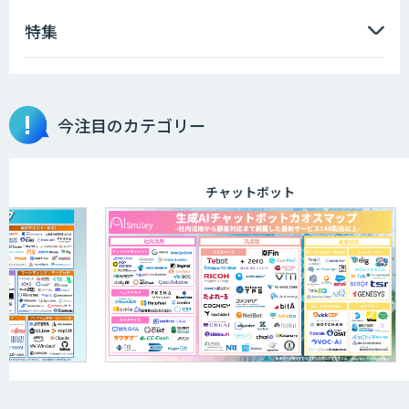
特集
データ分析エージェント
物品輸出から留学生・研究者のバックチ
今注目のカテゴリー
ェックまで自動化。輸出管理
AI「TRAFEED」
チャットボット
JOINT AI Flow byGMO
AIR-NEXUS
営業支援/ 業務自動化 AI