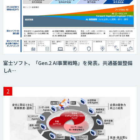
サテライトAI
BIGDAT@Analysis
Kurrant.ai
富士ソフト、「Gen.2 AI事業戦略」を発表。共通基盤整備
しA…
Drug Discovery AI Factory
KIBIT Amanogawa