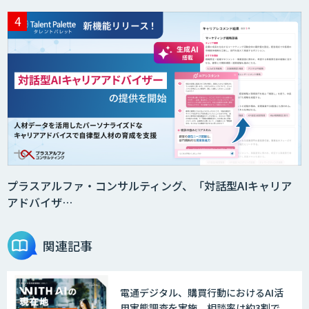
AI・DXコンサルティング伴走支援サービ
ス
AI受託開発（データ分析・画像認識）
GENIEE CHAT
プラスアルファ・コンサルティング、「対話型AIキャリア
アドバイザ…
GENIEE ENGAGE
関連記事
電通デジタル、購買行動におけるAI活
デジフロー
用実態調査を実施。相談率は約3割で