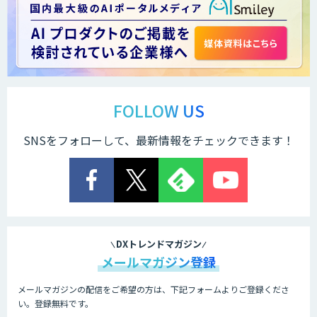
AI開発・伴走支援・内製化支援
ChatGPTマスター養成講座 AIリスキリ
ング研修
FOLLOW US
SNSをフォローして、最新情報をチェックできます！
法人向け生成AIチャットサービス「ナレ
フルチャット」
画面共有も資料も話者ごとにAIがまるご
と議事録化『スマレコ』
DXトレンドマガジン
メールマガジン登録
メールマガジンの配信をご希望の方は、下記フォームよりご登録くださ
オーダーメイドAI開発
い。登録無料です。