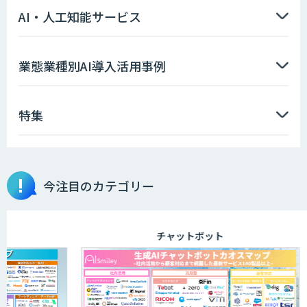
AI「TRAFEED」
AI・人工知能サービス
AI価格調査ツールSmapra
業態業種別AI導入活用事例
特集
GENIEE SFA/CRM
埋もれた知見を再利用可能なデータ資産
今注目のカテゴリー
に整備「KIBIT Libria」
チャットボット
異常検知AI