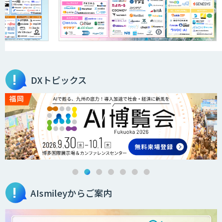
需要予測＋業務最適化AIシステム
『KISS』
FleGrowthのDX/AI支援伴走サービス
DXトピックス
QANT VoC
m2view
AIsmileyからご案内
ローカル対応文書管理AIシステム
Galaxy-Eye Episode