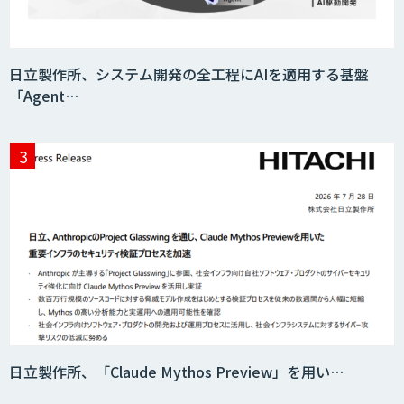
KIBIT Eye
日立製作所、システム開発の全工程にAIを適用する基盤
「Agent…
AI・データ活用コンサルティング・受託
開発支援
7セグ画面OCR
匠KIBIT零
日立製作所、「Claude Mythos Preview」を用い…
saki-mori