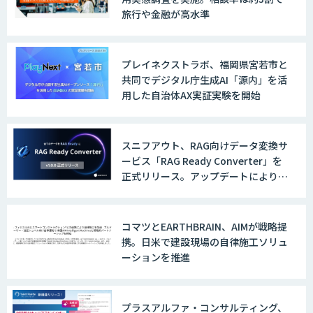
旅行や金融が高水準
AI/DXソリューションサービス
プレイネクストラボ、福岡県宮若市と
共同でデジタル庁生成AI「源内」を活
用した自治体AX実証実験を開始
AI/DXデータ分析サービス
スニフアウト、RAG向けデータ変換サ
ービス「RAG Ready Converter」を
正式リリース。アップデートにより変
換精度の向上やセキュリティ強化を実
UMWELT
現
コマツとEARTHBRAIN、AIMが戦略提
携。日米で建設現場の自律施工ソリュ
ーションを推進
MAISTER™
プラスアルファ・コンサルティング、