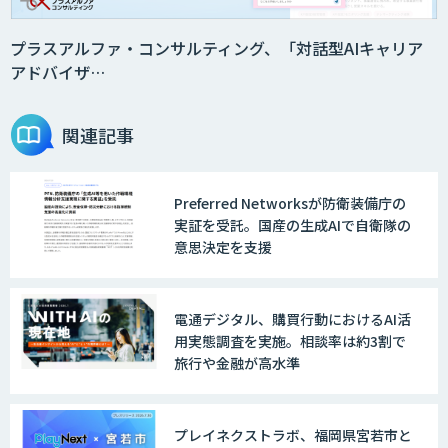
DX推進のパートナーに「ジンベイ 生成
AI・DXコンサルティング」
プラスアルファ・コンサルティング、「対話型AIキャリア
アドバイザ…
Agentforce
関連記事
Preferred Networksが防衛装備庁の
JAPAN AI SALES
実証を受託。国産の生成AIで自衛隊の
意思決定を支援
JAPAN AI MARKETING
電通デジタル、購買行動におけるAI活
用実態調査を実施。相談率は約3割で
旅行や金融が高水準
ノウハウが必要な受注業務をAIエージェ
ントが自動処理します 『Knowfa（ノウ
ファ）受注AIエージェント』
プレイネクストラボ、福岡県宮若市と