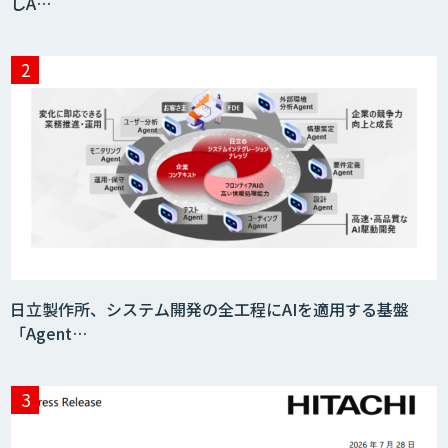
しA…
JAPAN AI HR
miibo
AIエージェントコース
日立製作所、システム開発の全工程にAIを適用する基盤
「Agent…
DELTA AI AGENT システム
ニーズを理解する対話型AIエージェント