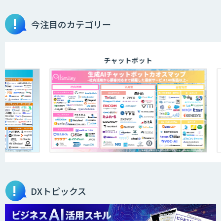
物品輸出から留学生・研究者のバックチ
今注目のカテゴリー
ェックまで自動化。輸出管理
AI「TRAFEED」
チャットボット
JOINT AI Flow byGMO
AIR-NEXUS
営業支援/ 業務自動化 AI
DXトピックス
secondz Agentsense