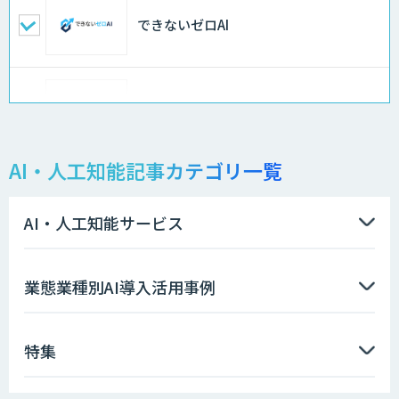
できないゼロAI
Docify（ドシファイ）
AI・人工知能記事カテゴリ一覧
STORM Platform
AI・人工知能サービス
imprai ezKotae
業態業種別AI導入活用事例
特集
データ分析エージェント