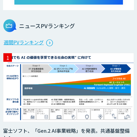
Dify導入・AIエージェント活用支援サー
ビス
ニュースPVランキング
製造業特化型オーダーメイドAI開発（知
週間PVランキング
財/FMEA/電気回路/CAD/外観検査）
異常検知AI
需要予測＋業務最適化AIシステム
『KISS』
imprai ezCheck
富士ソフト、「Gen.2 AI事業戦略」を発表。共通基盤整備