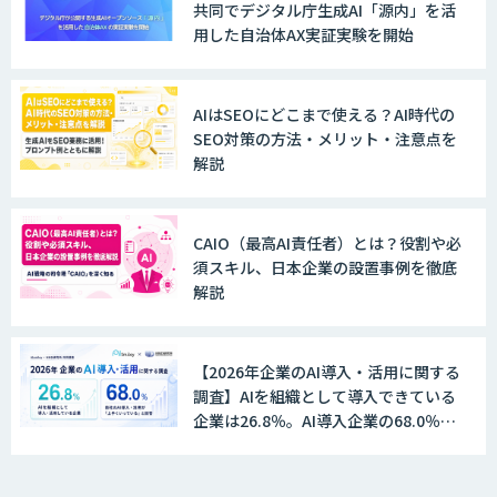
共同でデジタル庁生成AI「源内」を活
用した自治体AX実証実験を開始
MANA Buddy
AIはSEOにどこまで使える？AI時代の
SEO対策の方法・メリット・注意点を
解説
データ構造化ソリューション「DX-laei」
CAIO（最高AI責任者）とは？役割や必
須スキル、日本企業の設置事例を徹底
MµgenGAI
解説
【2026年企業のAI導入・活用に関する
図面検索AI
調査】AIを組織として導入できている
企業は26.8％。AI導入企業の68.0％
が、自社でのAI導入・活用は「上手く
いっている」と回答
図面生成AI