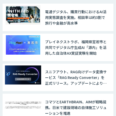
電通デジタル、購買行動におけるAI活
用実態調査を実施。相談率は約3割で
旅行や金融が高水準
プレイネクストラボ、福岡県宮若市と
共同でデジタル庁生成AI「源内」を活
用した自治体AX実証実験を開始
スニフアウト、RAG向けデータ変換サ
ービス「RAG Ready Converter」を
正式リリース。アップデートにより変
換精度の向上やセキュリティ強化を実
現
コマツとEARTHBRAIN、AIMが戦略提
携。日米で建設現場の自律施工ソリュ
ーションを推進