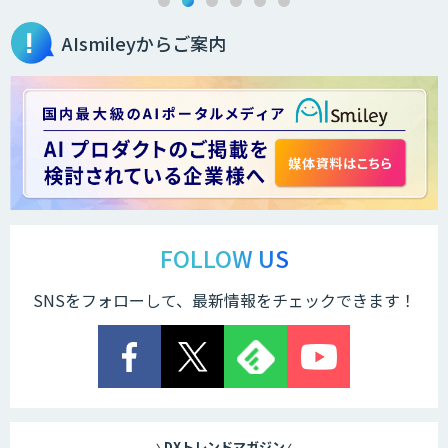
AIsmileyからご案内
Zoom Phone
QANT スピーク
QANT VoC
FOLLOW US
SNSをフォローして、最新情報をチェックできます！
MµgenGAI
生成AIコンタクトセンター
「HARMONY」
DXトレンドマガジン