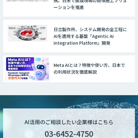
携。日米で建設現場の自律施工ソリュ
ーションを推進
スマホdeナビ
日立製作所、システム開発の全工程に
AIを適用する基盤「Agentic AI
チャットプラス
Integration Platform」開発
Meta AIとは？特徴や使い方、日本で
QuickSolutionチャットボット
の利用状況を徹底解説
Sakura TALK
AI活用のご相談したい企業様はこちら
Service Cloud Einstein
03-6452-4750