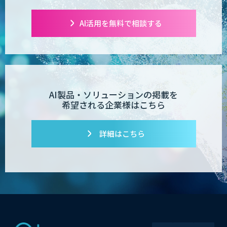
AI活用を無料で相談する
QuickSummary2.0
応対品質チェック支援サービス「AI
Log」
AI製品・ソリューションの掲載を
希望される企業様はこちら
コンタクトセンター向け応対支援サービ
ス「AI Dig」
詳細はこちら