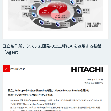
imprai（インプライ）
AmiVoice ISR Studio
日立製作所、システム開発の全工程にAIを適用する基盤
「Agent…
GMO即レスAI お問合わせ対応AIエージェ
ント導入支援
Helpfeel
FUNNELシリーズ