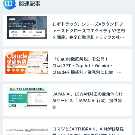
関連記事
ロボトラック、シリーズAラウンド フ
チャットボット
ァーストクローズでエクイティ52億円
を調達。完全自動運転トラックの社会
実装に向けた開発・実証を推進
音声認識／対話型AIのソリューション
「Claude徹底解説」を公開！
ChatGPT・Copilot・Gemini・
Claudeを機能別／業務別に比較―自
社に合う生成AIの選び方がわかる実践
HUE Chatbot
ガイド
JAPAN AI、LGWAN対応の自治体向け
AIサービス「JAPAN AI 行政」提供開
始
デジタルヒューマン
コマツとEARTHBRAIN、AIMが戦略提