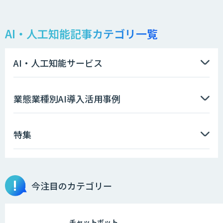
AI・人工知能記事カテゴリ一覧
データ分析/AI開発/コンサルティング
AI・人工知能サービス
Smart Search
業態業種別AI導入活用事例
特集
法人向けAIエージェント「OfficeAI社
員」
今注目のカテゴリー
貴社専用ナレッジAI構築
チャットボット