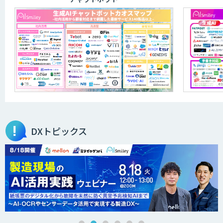
AIコンシェルジュ®
AI音声生成 ElevenLabs
ふれあいコンシェルジュ
DXトピックス
ニーズを理解する対話型AIエージェント
「AI’mON for 展示会」
Web接客を進化させる対話型AIエージェ
ント「AI’mON for WEB」