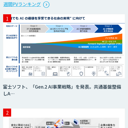
AI×有人ハイブリッドカスタマーサポー
週間PVランキング
ト
Automation 360 Managed Service
『AI』AI・ChatGPTのビジネス活用を戦
略立案から開発・運用までご支援
LINEWORKS AiCall（VOICEIVR）
富士ソフト、「Gen.2 AI事業戦略」を発表。共通基盤整備
しA…
Safe AI Bot