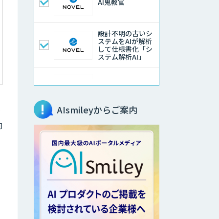
AI鬼教官
設計不明の古いシ
ステムをAIが解析
して仕様書化「シ
ステム解析AI」
LLMOチェキ
AIsmileyからご案内
向
AIエージェント開
発支援
AIエンジニアアカ
デミー（バイブコ
ーディング研修）
aiDAPTIV+