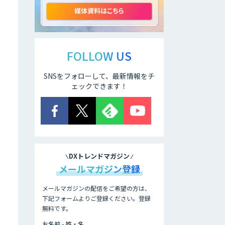
ELYZA Works
with KDDI
FOLLOW US
SNSをフォローして、最新情報をチ
JAPAN AI
KNOWLEDGE
ェックできます！
医療文書作成を効
率化する生成
AI「OPTiM AI ホ
スピタル」
て
DXトレンドマガジン
オーダーメイドAI
メールマガジン登録
人材育成研修
メールマガジンの配信をご希望の方は、
下記フォームよりご登録ください。登録
無料です。
Brain Plus for
Sales
お名前 - 姓・名