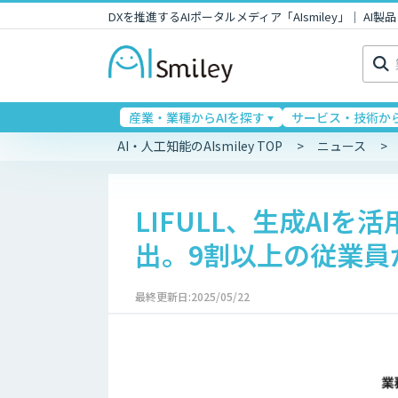
DXを推進するAIポータルメディア「AIsmiley」｜ A
検
索:
産業・業種からAIを探す
サービス・技術から
AI・人工知能のAIsmiley TOP
ニュース
LIFULL、生成AIを
出。9割以上の従業員
最終更新日:2025/05/22