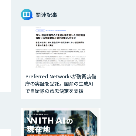
Teachme Biz
関連記事
AIR-NEXUS
Acompany セキ
ュアチャット
Preferred Networksが防衛装備
AI価格調査ツール
庁の実証を受託。国産の生成AI
Smapra
で自衛隊の意思決定を支援
secondz
Agentsense