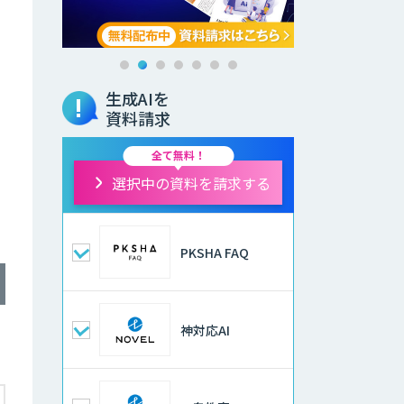
生成AIを
資料請求
全て無料！
選択中の資料を請求する
PKSHA FAQ
神対応AI