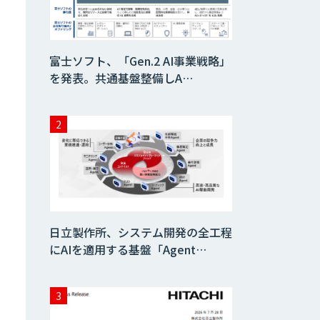
AIコール
富士ソフト、「Gen.2 AI事業戦略」
を発表。共通基盤整備しA…
imprai ezKotae
ログミーツ
powered by
GPT-4
Microcosm×AIエ
ンジニアでオンプ
レミスのAI導入支
日立製作所、システム開発の全工程
援サービス
にAIを適用する基盤「Agent…
生成AI活用 1day
ブートキャンプ