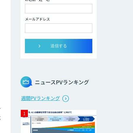
データ分析/AI開
発/コンサルティン
メールアドレス
グ
Docify（ドシファ
イ）
STORM Platform
ニュースPVランキング
Cogent AI
週間PVランキング
Cabinet
す
成
AI/DX研修