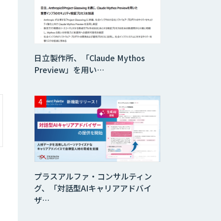
データ分析エージ
ェント
「AI課題の⽬利
日立製作所、「Claude Mythos
き」コンサルティ
ングサービス
Preview」を用い…
フィジカルAI・AI
ロボット向け教師
データ収集・作成
SaaS・サブスク
向け収益管理プラ
ットフォーム「ソ
アスク」
プラスアルファ・コンサルティン
JOINT AI Flow
グ、「対話型AIキャリアアドバイ
byGMO
ザ…