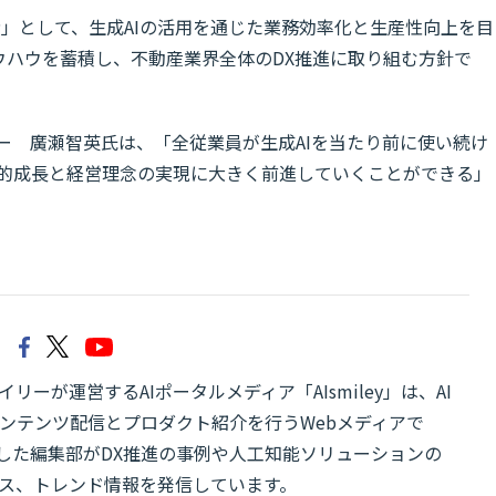
業者」として、生成AIの活用を通じた業務効率化と生産性向上を目
ウハウを蓄積し、不動産業界全体のDX推進に取り組む方針で
ーダー 廣瀬智英氏は、「全従業員が生成AIを当たり前に使い続け
持続的成長と経営理念の実現に大きく前進していくことができる」
リーが運営するAIポータルメディア「AIsmiley」は、AI
ンテンツ配信とプロダクト紹介を行うWebメディアで
有した編集部がDX推進の事例や人工知能ソリューションの
ス、トレンド情報を発信しています。