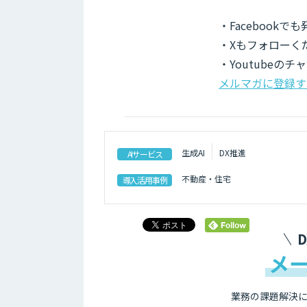
・Facebook
・Xもフォローく
・Youtubeの
メルマガに登録す
生成AI
DX推進
AIサービス
不動産・住宅
導入活用事例
メ
業務の課題解決に