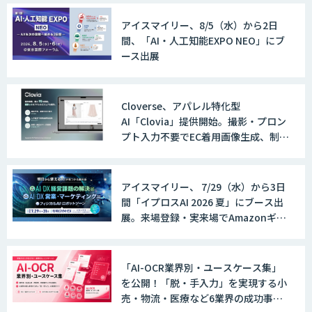
アイスマイリー、8/5（水）から2日
間、「AI・人工知能EXPO NEO」にブ
ース出展
Cloverse、アパレル特化型
AI「Clovia」提供開始。撮影・プロン
プト入力不要でEC着用画像生成、制作
時間最大95%削減
アイスマイリー、 7/29（水）から3日
間「イプロスAI 2026 夏」にブース出
展。来場登録・実来場でAmazonギフ
ト500円分プレゼント！
「AI-OCR業界別・ユースケース集」
を公開！「脱・手入力」を実現する小
売・物流・医療など6業界の成功事例