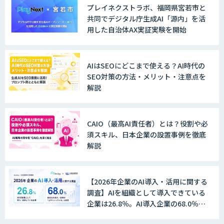
プレイネクストラボ、福岡県宮若市と
共同でデジタル庁生成AI「源内」を活
用した自治体AX実証実験を開始
Explaza 生成AI Partner｜AIエージェン
ト
AIはSEOにどこまで使える？AI時代の
SEO対策の方法・メリット・注意点を
解説
GENIEE SFA/CRM
CAIO（最高AI責任者）とは？役割や必
須スキル、日本企業の設置事例を徹底
WAN-RECORD Plus
解説
【2026年企業のAI導入・活用に関する
Explaza 生成AI Partner | AX
調査】AIを組織として導入できている
企業は26.8％。AI導入企業の68.0％
が、自社でのAI導入・活用は「上手く