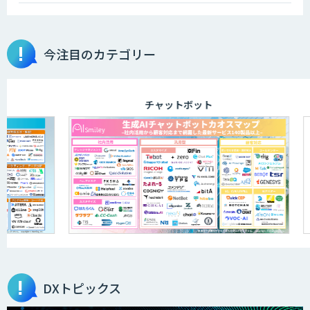
今注目のカテゴリー
aiDAPTIV+
チャットボット
ELYZA Works with KDDI
JAPAN AI KNOWLEDGE
医療文書作成を効率化する生成
AI「OPTiM AI ホスピタル」
DXトピックス