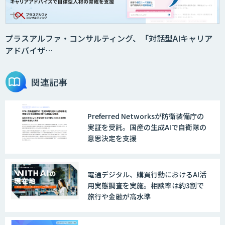
2層ナレッジ×AIで顧客コミュニケーシ
ョンを効率化「ZEROCK」
プラスアルファ・コンサルティング、「対話型AIキャリア
アドバイザ…
＜Dify活用＞AIエージェントDRIVE
関連記事
Preferred Networksが防衛装備庁の
戦略策定から実装まで一気通貫のAIエー
実証を受託。国産の生成AIで自衛隊の
ジェント開発
意思決定を支援
WARP NEXT
電通デジタル、購買行動におけるAI活
用実態調査を実施。相談率は約3割で
旅行や金融が高水準
LINE WORKS AiNote