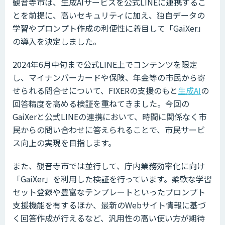
観音寺市は、生成AIサービスを公式LINEに連携するこ
とを前提に、高いセキュリティに加え、独自データの
学習やプロンプト作成の利便性に着目して「GaiXer」
の導入を決定しました。
2024年6月中旬まで公式LINE上でコンテンツを限定
し、マイナンバーカードや保険、年金等の市民から寄
せられる問合せについて、FIXERの支援のもと
生成AI
の
回答精度を高める検証を重ねてきました。今回の
GaiXerと公式LINEの連携において、時間に関係なく市
民からの問い合わせに答えられることで、市民サービ
ス向上の実現を目指します。
また、観音寺市では並行して、庁内業務効率化に向け
「GaiXer」を利用した検証を行っています。柔軟な学習
セット登録や豊富なテンプレートといったプロンプト
支援機能を有するほか、最新のWebサイト情報に基づ
く回答作成が行えるなど、汎用性の高い使い方が期待