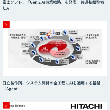
富士ソフト、「Gen.2 AI事業戦略」を発表。共通基盤整備
タ収集・作成
しA…
SaaS・サブスク向け収益管理プラット
フォーム「ソアスク」
JOINT AI Flow byGMO
Teachme Biz
日立製作所、システム開発の全工程にAIを適用する基盤
「Agent…
AIR-NEXUS