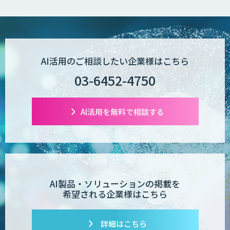
いっている」と回答
Wanderlust RAG コンシェルジュ
POPstation
AI活用のご相談したい企業様はこちら
03-6452-4750
業務特化型AIエージェントの開発支援
「業務AIプロ」
AI活用を無料で相談する
Dify導入支援
AI製品・ソリューションの掲載を
希望される企業様はこちら
Dify開発支援
詳細はこちら