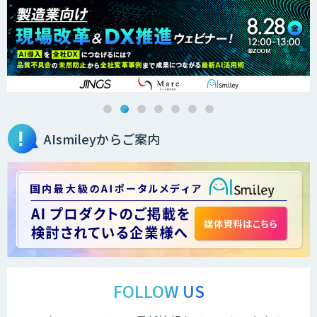
オーダーメイドAI人材育成研修
Brain Plus for Sales
AIsmileyからご案内
データ分析/AI開発/コンサルティング
Docify（ドシファイ）
STORM Platform
FOLLOW US