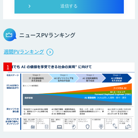
Microcosm×AIエンジニアでオンプレミ
スのAI導入支援サービス
ニュースPVランキング
生成AI活用 1day ブートキャンプ
週間PVランキング
データ分析エージェント
「AI課題の⽬利き」コンサルティングサ
ービス
フィジカルAI・AIロボット向け教師デー