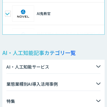
AI鬼教官
設計不明の古いシステムをAIが解析して
仕様書化「システム解析AI」
AI・人工知能記事カテゴリ一覧
LLMOチェキ
AI・人工知能サービス
AIエージェント開発支援
業態業種別AI導入活用事例
特集
AIエンジニアアカデミー（バイブコーデ
ィング研修）