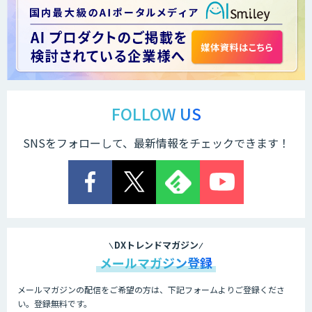
LINE WORKS PaperOn
製造業特化の図面DXサービス「図面ベー
ス」
FOLLOW US
SNSをフォローして、最新情報をチェックできます！
TIGEREYE AGENT
顔認証・物体検出向け画像データ販売サ
ービス
DXトレンドマガジン
メールマガジン登録
メールマガジンの配信をご希望の方は、下記フォームよりご登録くださ
Asteria AIoT Suite｜Gravio – 画像認識
い。登録無料です。
AI活用サービス