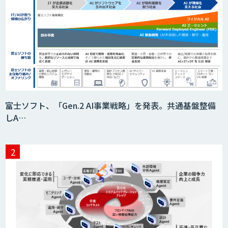
検図・照査AI
積算AI
ID ZERO（アイディーゼロ）
富士ソフト、「Gen.2 AI事業戦略」を発表。共通基盤整備
しA…
Video Questor
身体・動作解析AIソリューション