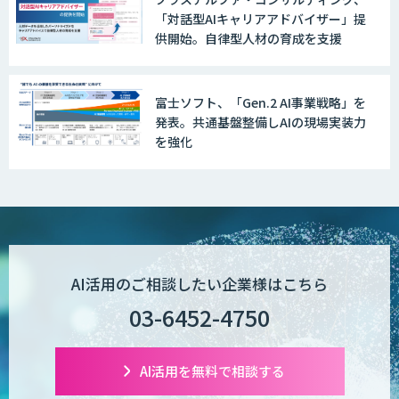
「対話型AIキャリアアドバイザー」提
FUNNELシリーズ
供開始。自律型人材の育成を支援
富士ソフト、「Gen.2 AI事業戦略」を
AI受託開発（データ分析・画像認識）
発表。共通基盤整備しAIの現場実装力
を強化
低コスト・短納期のAI受託開発
【現場に特化したAI】映像解析・画像解
AI活用のご相談したい企業様はこちら
析総合ソリューション
03-6452-4750
comipro AI
AI活用を無料で相談する