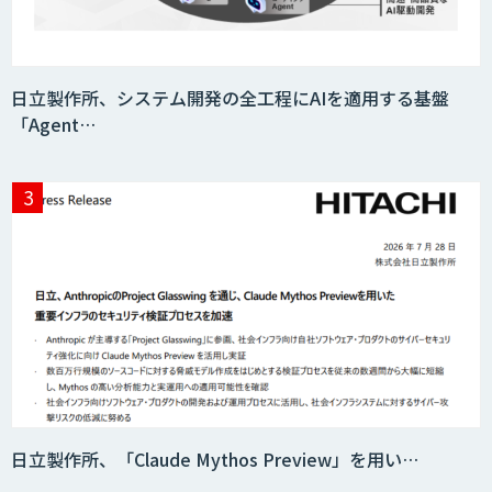
映像解析ソリューション kizkia
日立製作所、システム開発の全工程にAIを適用する基盤
「Agent…
消耗品管理クラウド
生成AIの業務活用は「Safe AI
Gateway」
スマート工場ソリューションkizkia-
Meter
日立製作所、「Claude Mythos Preview」を用い…
Preferred Networks Visual Inspection