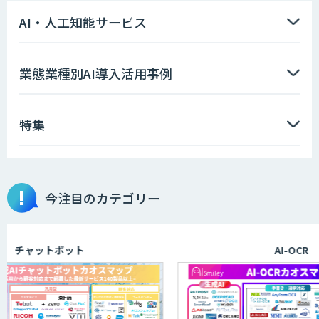
財/FMEA/電気回路/CAD/外観検査）
AI・人工知能サービス
ソフトクリエイトのAI開発サービス
業態業種別AI導入活用事例
特集
AIポチっと
今注目のカテゴリー
TDSEEye
チャットボット
AI-OCR
APTOのAI受託開発