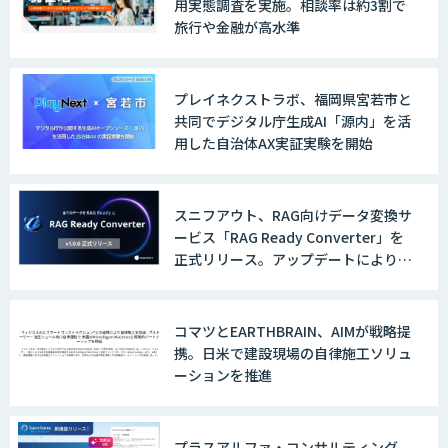
用実態調査を実施。相談率は約3割で
旅行や金融が高水準
AI 受託開発・導入支援
プレイネクストラボ、福岡県宮若市と
共同でデジタル庁生成AI「源内」を活
用した自治体AX実証実験を開始
TERAS AIカメラソリューション
スニフアウト、RAG向けデータ変換サ
ービス「RAG Ready Converter」を
正式リリース。アップデートにより変
換精度の向上やセキュリティ強化を実
AIカメラ「GAUDi EYE」
現
コマツとEARTHBRAIN、AIMが戦略提
携。日米で建設現場の自律施工ソリュ
AI・DXコンサルティング伴走支援サービ
ーションを推進
ス
プラスアルファ・コンサルティング、