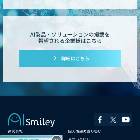
デジパーク
AI製品・ソリューションの掲載を
希望される企業様はこちら
デジフロー
詳細はこちら
コンクリート劣化検出 画像処理技術
SciCS
安全品質AIソリューション
運営会社
個人情報の取り扱い
大型車専用 巻き込み警告システム SEES-
1000シリーズ
よくある質問
お問い合わせ