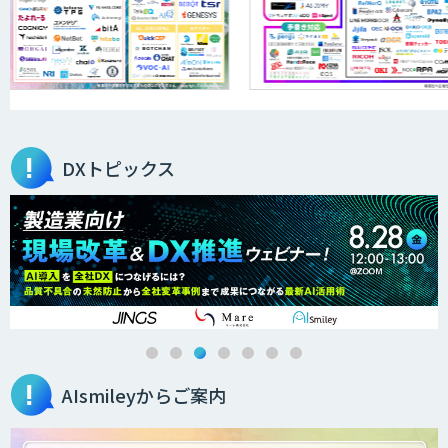
高性能・省電力を両立した小型AIゲート
ウェイ「ARTiGO A5000」
アラヤの画像認識AIソリューション
DXトピックス
高性能 AI エンジン搭載エッジシステム
「VAB-5000」
３次元計測アプリRulerless
AIsmileyからご案内
AIカメラ搭載ドライブレコーダー「VIA
Mobile360 D700」