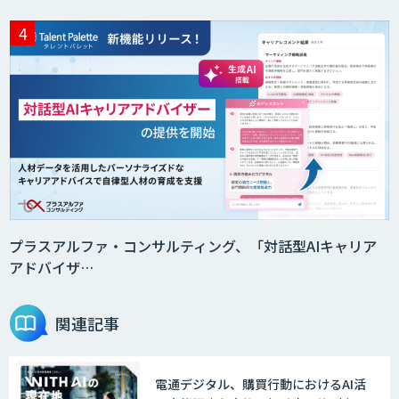
サテライトAI
音声・画像・動画データセット販売・収
集
法人向けAIドライブレコーダー「ナウ
ト」
プラスアルファ・コンサルティング、「対話型AIキャリア
アドバイザ…
AI・データ活用コンサルティング・受託
開発支援
関連記事
電通デジタル、購買行動におけるAI活
物流チェッカー