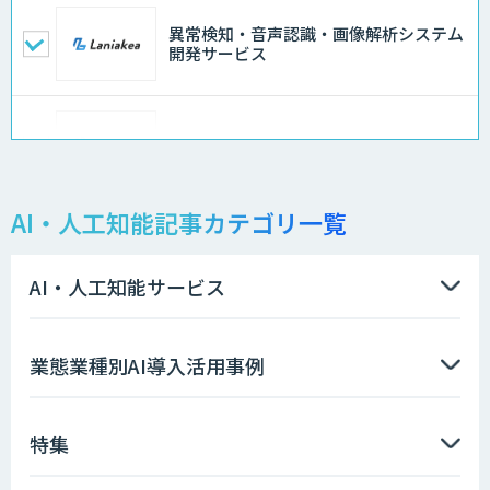
異常検知・音声認識・画像解析システム
開発サービス
AI価格調査ツールSmapra
AI・人工知能記事カテゴリ一覧
需要予測＋業務最適化AIシステム
『KISS』
AI・人工知能サービス
ソフトクリエイトのAI開発サービス
業態業種別AI導入活用事例
特集
高性能 AI エンジン搭載エッジシステム
「VAB-5000」