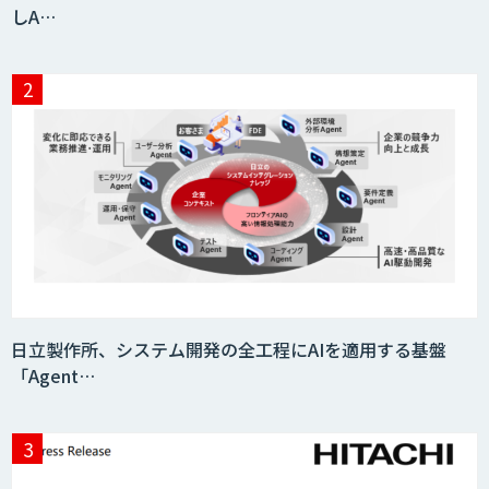
しA…
MatrixFlow
アドバンスドアナリティクス
throough
日立製作所、システム開発の全工程にAIを適用する基盤
「Agent…
CRM Analytics