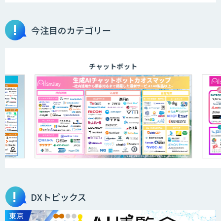
今注目のカテゴリー
m2view
チャットボット
AI開発・伴走支援・内製化支援
オーダーメイドAI開発
DXセカンドオピニオン
DXトピックス
発注最適化AIソリューション