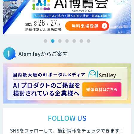
需要予測AIソリューション
AIsmileyからご案内
カスタムAI開発・DX戦略でスタートアッ
プから大手企業までグローバルに支援
Kurrant.ai
AI・データ活用コンサルティング・受託
開発支援
FOLLOW US
SNSをフォローして、最新情報をチェックできます！