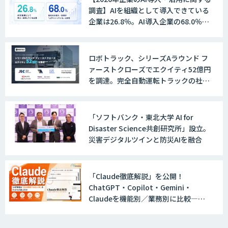
調査】AIを組織として導入できている
企業は26.8％。AI導入企業の68.0％
が、自社でのAI導入・活用は「上手く
いっている」と回答
ロボトラック、シリーズAラウンド フ
ァーストクローズでエクイティ52億円
を調達。完全自動運転トラックの社会
実装に向けた開発・実証を推進
「ソフトバンク・東北大学 AI for
Disaster Science共創研究所」設立。
災害デジタルツインと防災AIを融合
「Claude徹底解説」を公開！
ChatGPT・Copilot・Gemini・
Claudeを機能別／業務別に比較―自
社に合う生成AIの選び方がわかる実践
ガイド